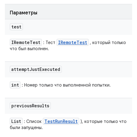
Параметры
test
IRemote
Test
IRemote
Test
: Тест
, который только
что был выполнен.
attempt
Just
Executed
int
: Номер только что выполненной попытки.
previous
Results
List
Test
Run
Result
: Список
), которые только что
были запущены.