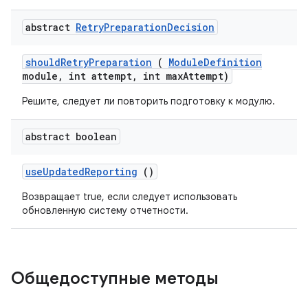
abstract
Retry
Preparation
Decision
should
Retry
Preparation
(
Module
Definition
module
,
int attempt
,
int max
Attempt)
Решите, следует ли повторить подготовку к модулю.
abstract boolean
use
Updated
Reporting
()
Возвращает true, если следует использовать
обновленную систему отчетности.
Общедоступные методы