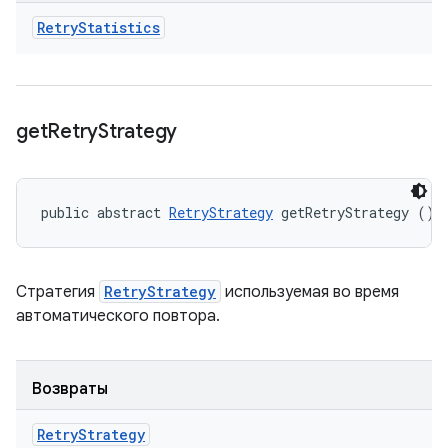
Retry
Statistics
get
Retry
Strategy
public abstract 
RetryStrategy
 getRetryStrategy ()
Стратегия
RetryStrategy
используемая во время
автоматического повтора.
Возвраты
Retry
Strategy