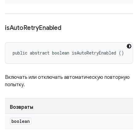
is
Auto
Retry
Enabled
public abstract boolean isAutoRetryEnabled ()
Включать или отключать автоматическую повторную
попытку.
Возвраты
boolean