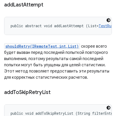
add
Last
Attempt
public abstract void addLastAttempt (List<
TestRunR
shouldRetry(IRemoteTest,int,List)
скорее всего
будет вызван перед последней попыткой повторного
выполнения, поэтому результаты самой последней
попытки могут быть упущены для целей статистики.
Этот метод позволяет предоставить эти результаты
для корректных статистических расчетов.
add
To
Skip
Retry
List
public void addToSkipRetryList (String filterEntry