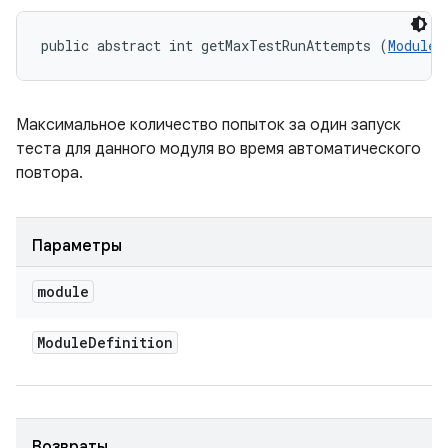
public abstract int getMaxTestRunAttempts (
ModuleD
Максимальное количество попыток за один запуск
теста для данного модуля во время автоматического
повтора.
Параметры
module
Module
Definition
Возвраты