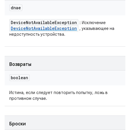
dnae
Device
Not
Available
Exception
: Исключение
Device
Not
Available
Exception
, указывающее на
недоступность устройства.
Возвраты
boolean
Истина, если следует повторить попытку, ложь в
противном случае.
Броски