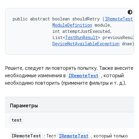
public abstract boolean shouldRetry (
IRemoteTest
 t
ModuleDefinition
 module, 

                int attemptJustExecuted, 

                List<
TestRunResult
> previousResults
DeviceNotAvailableException
 dnae)
Решите, следует ли повторять попытку. Также внесите
необходимые изменения в
IRemoteTest
, который
необходимо повторить (примените фильтры и т. д.).
Параметры
test
IRemote
Test
IRemote
Test
: Тест
, который только