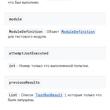
что был выполнен.
module
Module
Definition
Module
Definition
: Объект
для тестового модуля.
attempt
Just
Executed
int
: Номер только что выполненной попытки.
previous
Results
List
Test
Run
Result
: Список
), которые только что
были запущены.