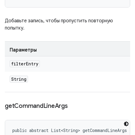
Добавьте запись, чтобы пропустить повторную
попытку.
Параметры
filter
Entry
String
get
Command
Line
Args
public abstract List<String> getCommandLineArgs ()