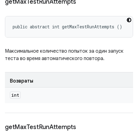
get
Max
Test
Run
Attempts
public abstract int getMaxTestRunAttempts ()
Максимальное количество попыток за один запуск
теста во время автоматического повтора.
Возвраты
int
get
Max
Test
Run
Attempts