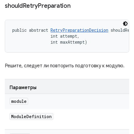
should
Retry
Preparation
public abstract 
RetryPreparationDecision
 shouldRet
                int attempt, 

                int maxAttempt)
Решите, следует ли повторить подготовку к модулю.
Параметры
module
Module
Definition