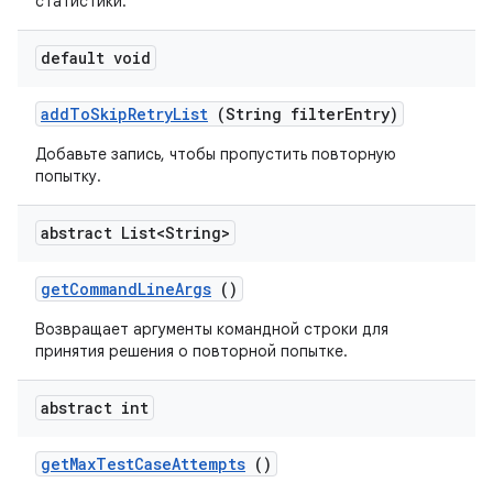
статистики.
default void
add
To
Skip
Retry
List
(String filter
Entry)
Добавьте запись, чтобы пропустить повторную
попытку.
abstract List<String>
get
Command
Line
Args
()
Возвращает аргументы командной строки для
принятия решения о повторной попытке.
abstract int
get
Max
Test
Case
Attempts
()