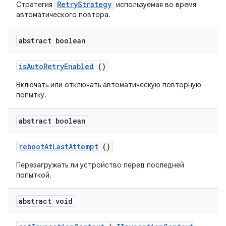
RetryStrategy
Стратегия
используемая во время
автоматического повтора.
abstract boolean
is
Auto
Retry
Enabled
()
Включать или отключать автоматическую повторную
попытку.
abstract boolean
reboot
At
Last
Attempt
()
Перезагружать ли устройство перед последней
попыткой.
abstract void