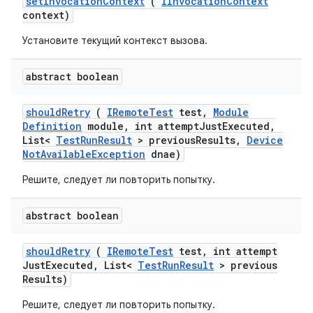
set
Invocation
Context
(
IInvocation
Context
context)
Установите текущий контекст вызова.
abstract boolean
should
Retry
(
IRemote
Test
test
,
Module
Definition
module
,
int attempt
Just
Executed
,
List<
Test
Run
Result
> previous
Results
,
Device
Not
Available
Exception
dnae)
Решите, следует ли повторить попытку.
abstract boolean
should
Retry
(
IRemote
Test
test
,
int attempt
Just
Executed
,
List<
Test
Run
Result
> previous
Results)
Решите, следует ли повторить попытку.