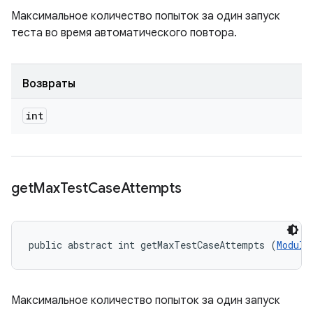
Максимальное количество попыток за один запуск
теста во время автоматического повтора.
Возвраты
int
get
Max
Test
Case
Attempts
public abstract int getMaxTestCaseAttempts (
Module
Максимальное количество попыток за один запуск