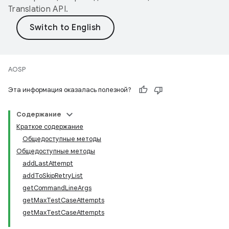
Translation API
.
AOSP
Эта информация оказалась полезной?
Содержание
Краткое содержание
Общедоступные методы
Общедоступные методы
addLastAttempt
addToSkipRetryList
getCommandLineArgs
getMaxTestCaseAttempts
getMaxTestCaseAttempts