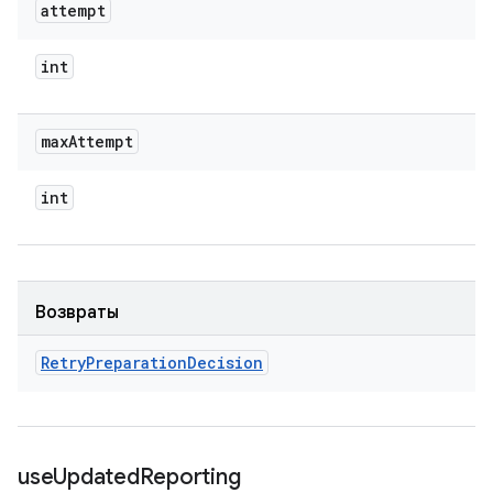
attempt
int
max
Attempt
int
Возвраты
Retry
Preparation
Decision
use
Updated
Reporting