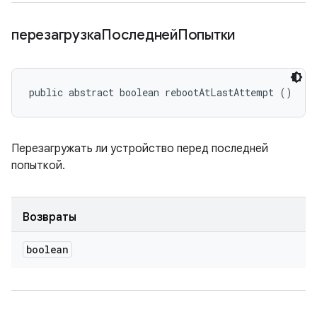
перезагрузкаПоследнейПопытки
public abstract boolean rebootAtLastAttempt ()
Перезагружать ли устройство перед последней
попыткой.
Возвраты
boolean