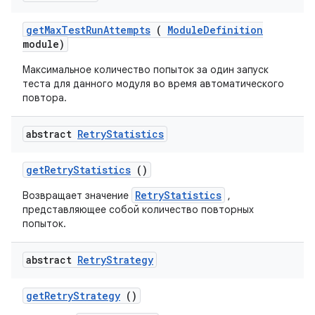
get
Max
Test
Run
Attempts
(
Module
Definition
module)
Максимальное количество попыток за один запуск
теста для данного модуля во время автоматического
повтора.
abstract
Retry
Statistics
get
Retry
Statistics
()
RetryStatistics
Возвращает значение
,
представляющее собой количество повторных
попыток.
abstract
Retry
Strategy
get
Retry
Strategy
()