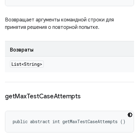
Возвращает аргументы командной строки для
принятия решения о повторной попытке.
Возвраты
List<String>
get
Max
Test
Case
Attempts
public abstract int getMaxTestCaseAttempts ()