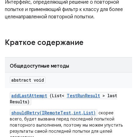
Интерфейс, определяющий решение о повторной
попытке и применяющий фильтр к классу для более
целенаправленной повторной попытки.
Краткое содержание
Общедоступные методы
abstract void
add
Last
Attempt
(List<
Test
Run
Result
> last
Results)
shouldRetry(IRemoteTest,int,List)
скорее
всего, будет вызвана перед последней попыткой
повторного выполнения, поэтому мы можем упустить
результаты самой последней попытки для целей