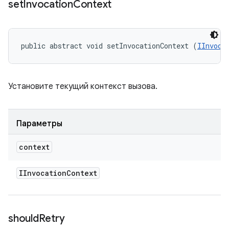
set
Invocation
Context
public abstract void setInvocationContext (
IInvoca
Установите текущий контекст вызова.
Параметры
context
IInvocation
Context
should
Retry