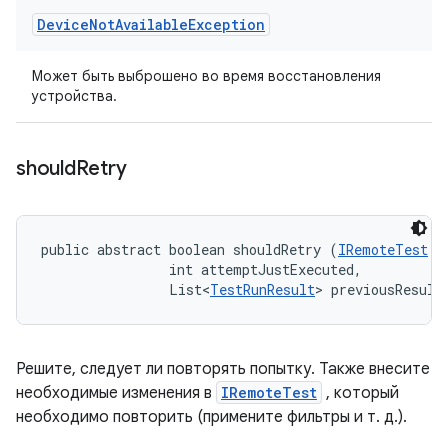
Device
Not
Available
Exception
Может быть выброшено во время восстановления
устройства.
should
Retry
public abstract boolean shouldRetry (
IRemoteTest
 t
                int attemptJustExecuted, 

                List<
TestRunResult
> previousResult
Решите, следует ли повторять попытку. Также внесите
необходимые изменения в
IRemoteTest
, который
необходимо повторить (примените фильтры и т. д.).