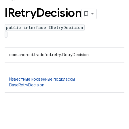
IRetry
Decision
public interface IRetryDecision
com.android.tradefed.retry.IRetryDecision
Известные косвенные подклассы
BaseRetryDecision