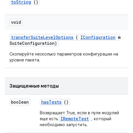
to
String
()
void
transfer
Suite
Level
Options
(
IConfiguration
m
Suite
Configuration)
Скопируйте несколько параметров конфигурации на
уровне пакета.
Защищенные методы
boolean
has
Tests
()
Возвращает True, если в пуле модулей
IRemoteTest
еще есть
, который
необходимо запустить.