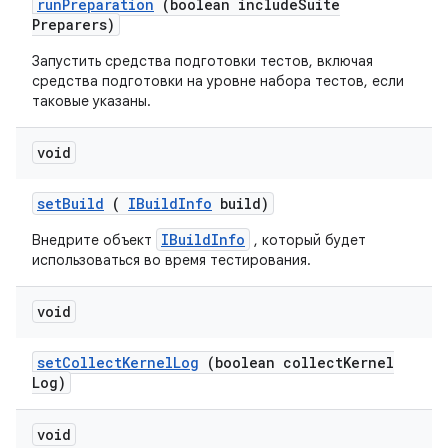
run
Preparation
(boolean include
Suite
Preparers)
Запустить средства подготовки тестов, включая
средства подготовки на уровне набора тестов, если
таковые указаны.
void
set
Build
(
IBuild
Info
build)
IBuildInfo
Внедрите объект
, который будет
использоваться во время тестирования.
void
set
Collect
Kernel
Log
(boolean collect
Kernel
Log)
void