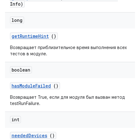
Info)
long
get
Runtime
Hint
()
Возвращает приблизительное время выполнения всех
тестов в модуле.
boolean
has
Module
Failed
()
Возвращает True, если для модуля был вызван метод
testRunFailure.
int
needed
Devices
()