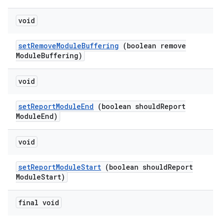
void
set
Remove
Module
Buffering
(boolean remove
Module
Buffering)
void
set
Report
Module
End
(boolean should
Report
Module
End)
void
set
Report
Module
Start
(boolean should
Report
Module
Start)
final void