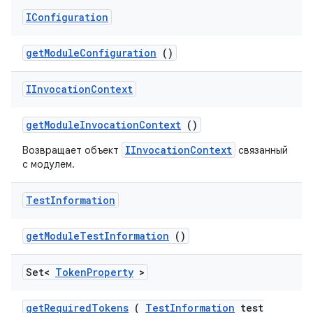
IConfiguration
get
Module
Configuration
()
IInvocation
Context
get
Module
Invocation
Context
()
IInvocationContext
Возвращает объект
связанный
с модулем.
Test
Information
get
Module
Test
Information
()
Set<
Token
Property
>
get
Required
Tokens
(
Test
Information
test