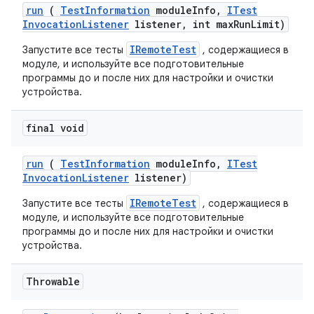
run
(
Test
Information
module
Info
,
ITest
Invocation
Listener
listener
,
int max
Run
Limit)
IRemoteTest
Запустите все тесты
, содержащиеся в
модуле, и используйте все подготовительные
программы до и после них для настройки и очистки
устройства.
final void
run
(
Test
Information
module
Info
,
ITest
Invocation
Listener
listener)
IRemoteTest
Запустите все тесты
, содержащиеся в
модуле, и используйте все подготовительные
программы до и после них для настройки и очистки
устройства.
Throwable