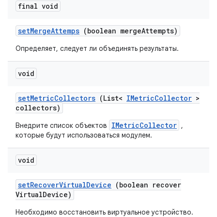
final void
set
Merge
Attemps
(boolean merge
Attempts)
Определяет, следует ли объединять результаты.
void
set
Metric
Collectors
(List<
IMetric
Collector
>
collectors)
IMetricCollector
Внедрите список объектов
,
которые будут использоваться модулем.
void
set
Recover
Virtual
Device
(boolean recover
Virtual
Device)
Необходимо восстановить виртуальное устройство.