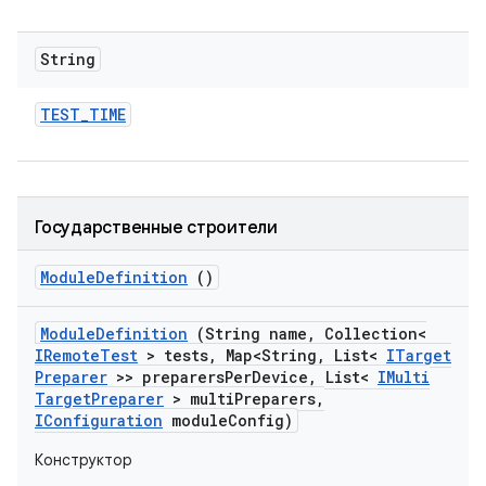
String
TEST
_
TIME
Государственные строители
Module
Definition
()
Module
Definition
(String name
,
Collection<
IRemote
Test
> tests
,
Map<String
,
List<
ITarget
Preparer
>> preparers
Per
Device
,
List<
IMulti
Target
Preparer
> multi
Preparers
,
IConfiguration
module
Config)
Конструктор