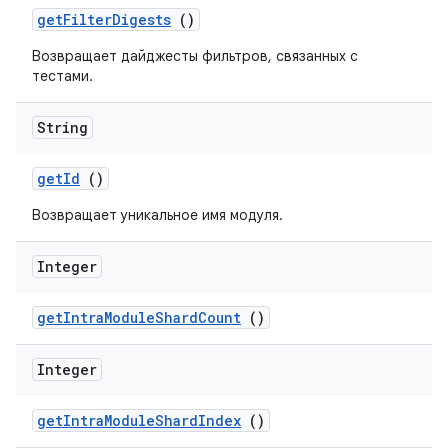
get
Filter
Digests
()
Возвращает дайджесты фильтров, связанных с
тестами.
String
get
Id
()
Возвращает уникальное имя модуля.
Integer
get
Intra
Module
Shard
Count
()
Integer
get
Intra
Module
Shard
Index
()