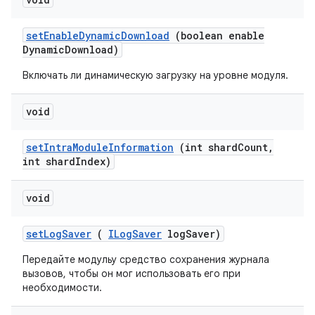
set
Enable
Dynamic
Download
(boolean enable
Dynamic
Download)
Включать ли динамическую загрузку на уровне модуля.
void
set
Intra
Module
Information
(int shard
Count
,
int shard
Index)
void
set
Log
Saver
(
ILog
Saver
log
Saver)
Передайте модульу средство сохранения журнала
вызовов, чтобы он мог использовать его при
необходимости.