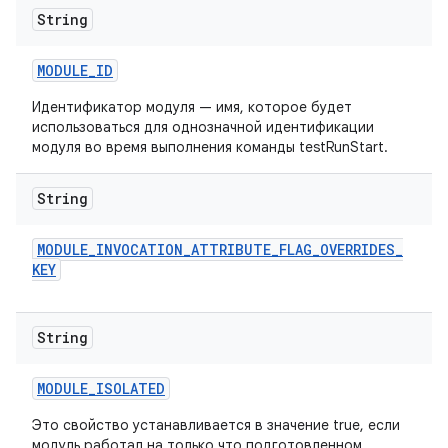
String
MODULE
_
ID
Идентификатор модуля — имя, которое будет
использоваться для однозначной идентификации
модуля во время выполнения команды testRunStart.
String
MODULE
_
INVOCATION
_
ATTRIBUTE
_
FLAG
_
OVERRIDES
_
KEY
String
MODULE
_
ISOLATED
Это свойство устанавливается в значение true, если
модуль работал на только что подготовленном