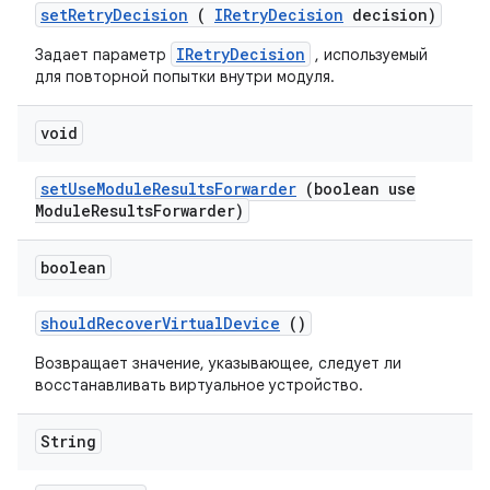
set
Retry
Decision
(
IRetry
Decision
decision)
IRetryDecision
Задает параметр
, используемый
для повторной попытки внутри модуля.
void
set
Use
Module
Results
Forwarder
(boolean use
Module
Results
Forwarder)
boolean
should
Recover
Virtual
Device
()
Возвращает значение, указывающее, следует ли
восстанавливать виртуальное устройство.
String