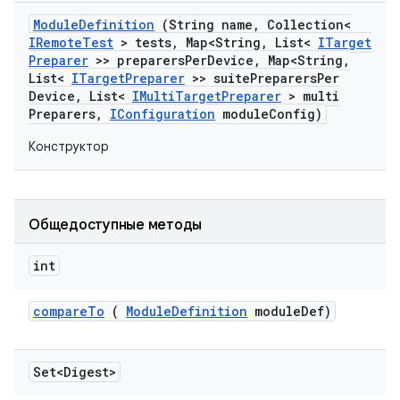
Module
Definition
(String name
,
Collection<
IRemote
Test
> tests
,
Map<String
,
List<
ITarget
Preparer
>> preparers
Per
Device
,
Map<String
,
List<
ITarget
Preparer
>> suite
Preparers
Per
Device
,
List<
IMulti
Target
Preparer
> multi
Preparers
,
IConfiguration
module
Config)
Конструктор
Общедоступные методы
int
compare
To
(
Module
Definition
module
Def)
Set<Digest>