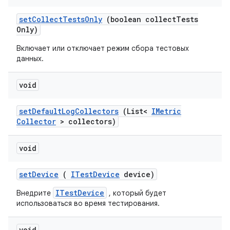
set
Collect
Tests
Only
(boolean collect
Tests
Only)
Включает или отключает режим сбора тестовых
данных.
void
set
Default
Log
Collectors
(List<
IMetric
Collector
> collectors)
void
set
Device
(
ITest
Device
device)
ITestDevice
Внедрите
, который будет
использоваться во время тестирования.
void