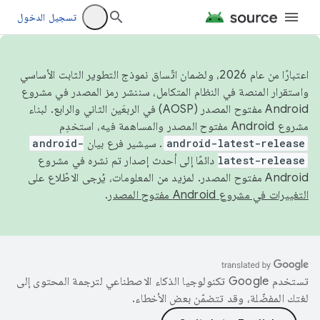
تسجيل الدخول
اعتبارًا من عام 2026، ولضمان اتّساق نموذج التطوير الثابت الأساسي
واستقرار المنصة في النظام المتكامل، سننشر رمز المصدر في مشروع
Android مفتوح المصدر (AOSP) في الربعَين الثاني والرابع. لبناء
مشروع Android مفتوح المصدر والمساهمة فيه، استخدِم
android-latest-release
. سيشير فرع بيان
android-
latest-release
دائمًا إلى أحدث إصدار تم نشره في مشروع
Android مفتوح المصدر. لمزيد من المعلومات، يُرجى الاطّلاع على
التغييرات في مشروع Android مفتوح المصدر
.
تستخدم Google تكنولوجيا الذكاء الاصطناعي لترجمة المحتوى إلى
لغتك المفضّلة، وقد تتضمّن بعض الأخطاء.