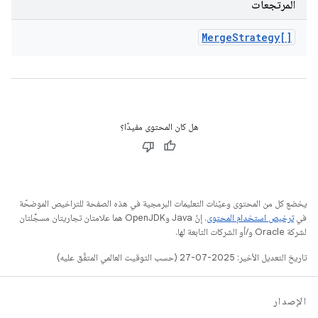
المرتجعات
Merge
Strategy[]
هل كان المحتوى مفيدًا؟
يخضع كل من المحتوى وعيّنات التعليمات البرمجية في هذه الصفحة للتراخيص الموضحّة
في
ترخيص استخدام المحتوى
. إنّ Java وOpenJDK هما علامتان تجاريتان مسجَّلتان
لشركة Oracle و/أو الشركات التابعة لها.
تاريخ التعديل الأخير: 2025-07-27 (حسب التوقيت العالمي المتفَّق عليه)
الإصدار