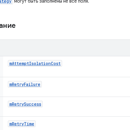
ategy
могут быть заполнены не все поля.
жание
m
Attempt
Isolation
Cost
m
Retry
Failure
m
Retry
Success
m
Retry
Time