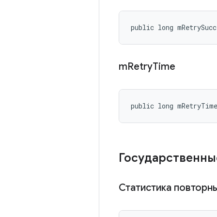
public long mRetrySucc
m
Retry
Time
public long mRetryTim
Государственны
Статистика повторн