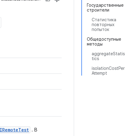
Государственные
строители
Статистика
повторных
попыток
Общедоступные
методы
aggregateStatis
tics
isolationCostPer
Attempt
IRemoteTest
. В