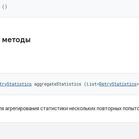
 ()
 методы
tryStatistics
 aggregateStatistics (List<
RetryStatistics
я агрегирования статистики нескольких повторных попыто