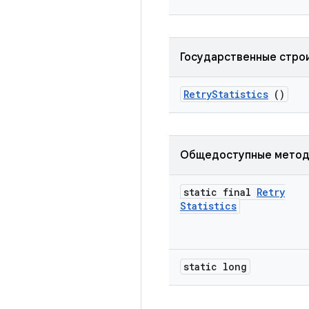
Государственные стро
Retry
Statistics
()
Общедоступные мето
static final
Retry
Statistics
static long