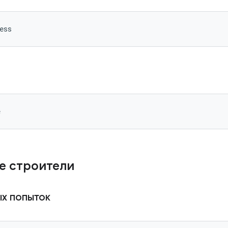
ess
e
е строители
ых попыток