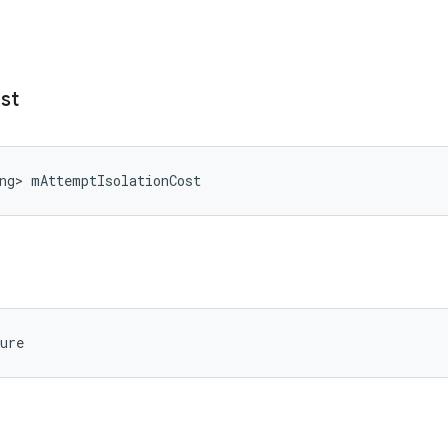
st
ng> mAttemptIsolationCost
ure