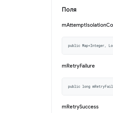
Поля
m
Attempt
Isolation
Co
public Map<Integer, Lo
m
Retry
Failure
public long mRetryFail
m
Retry
Success