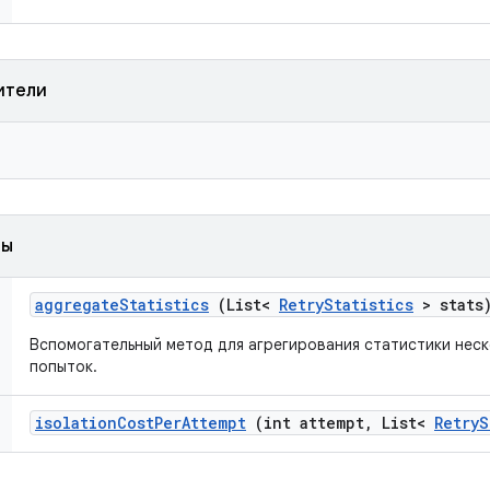
ители
ды
aggregate
Statistics
(List<
Retry
Statistics
> stats
Вспомогательный метод для агрегирования статистики нес
попыток.
isolation
Cost
Per
Attempt
(int attempt
,
List<
Retry
S