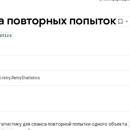
а повторных попыток
stics
retry.RetryStatistics
татистику для сеанса повторной попытки одного объекта