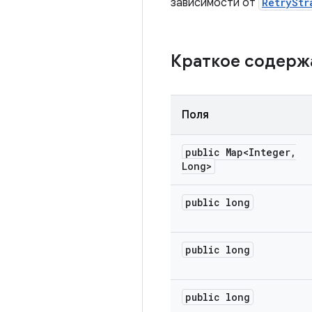
зависимости от
RetryStr
Краткое содер
Поля
public Map<Integer
,
Long>
public long
public long
public long