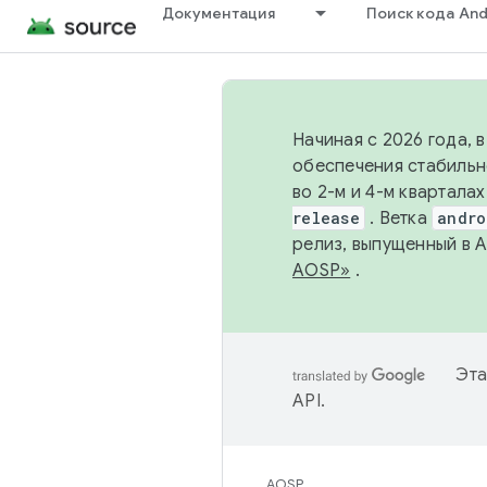
Документация
Поиск кода And
Начиная с 2026 года, 
обеспечения стабильн
во 2-м и 4-м квартала
release
. Ветка
andro
релиз, выпущенный в 
AOSP»
.
Эта
API
.
AOSP