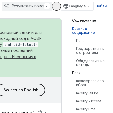
/
Войти
Содержание
Краткое
основной ветки и для
содержание
исходный код в AOSP
Поля
ку
android-latest-
Государственны
 самый последний
е строители
здел «Изменения в
Общедоступные
методы
Поля
mAttemptIsolatio
nCost
mRetryFailure
mRetrySuccess
mRetryTime
 оказалась полезной?