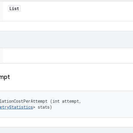
List
empt
lationCostPerAttempt (int attempt, 

etryStatistics
> stats)