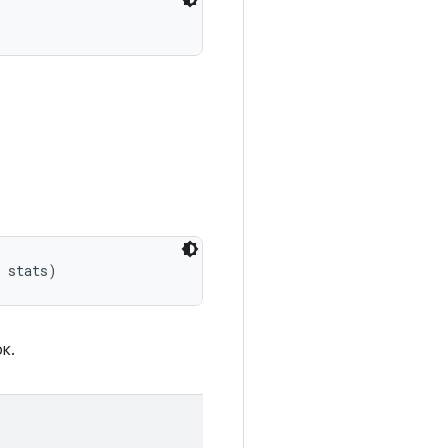
> stats)
к.