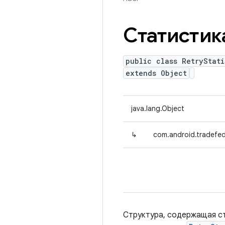
Статистик
public class RetryStati
extends Object
java.lang.Object
↳
com.android.tradefed.
Структура, содержащая с