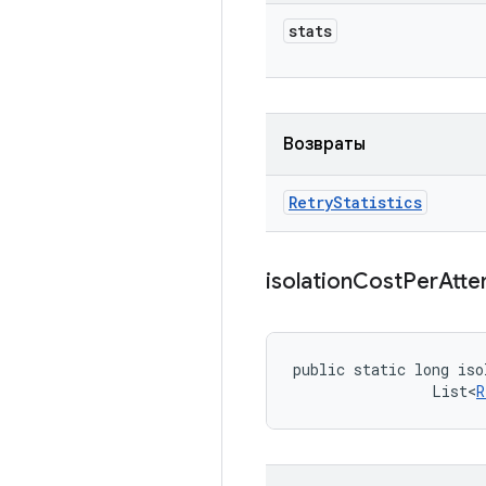
stats
Возвраты
Retry
Statistics
isolation
Cost
Per
Att
public static long iso
                List<
R