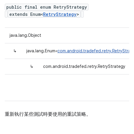
public final enum RetryStrategy
extends Enum<
RetryStrategy
>
java.lang.Object
↳
java.lang.Enum<
com.android.tradefed.retry.RetryStrat
↳
com.android.tradefed.retry.RetryStrategy
重新執行某些測試時要使用的重試策略。