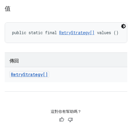
值
public static final 
RetryStrategy[]
 values ()
傳回
Retry
Strategy[]
這對你有幫助嗎？