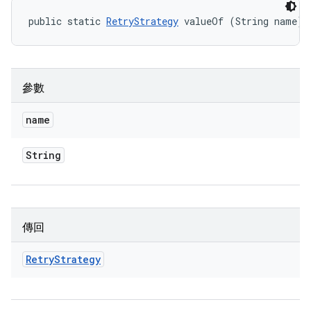
public static 
RetryStrategy
 valueOf (String name)
參數
name
String
傳回
Retry
Strategy