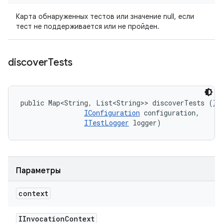
Карта обнаруженных тестов или значение null, если
тест не поддерживается или не пройден.
discover
Tests
public Map<String, List<String>> discoverTests (
II
IConfiguration
 configuration, 

ITestLogger
 logger)
Параметры
context
IInvocation
Context