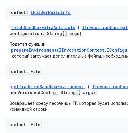
default
IFolder
Build
Info
fetch
Sandbox
Extra
Artifacts
(
IInvocation
Context
c
configuration
,
String[] args)
Подэтап функции
prepareEnvironment(IInvocationContext,IConfigura
, который загружает дополнительные файлы, необходимые 
default File
get
Tradefed
Sandbox
Environment
(
IInvocation
Conte
non
Versioned
Config
,
String[] args)
Возвращает среду песочницы TF, которая будет использов
командной строки.
default File