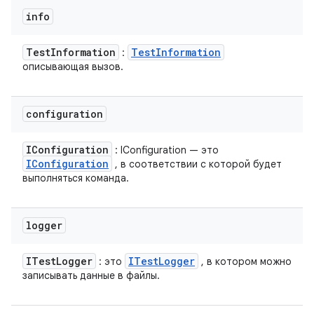
info
Test
Information
Test
Information
:
описывающая вызов.
configuration
IConfiguration
: IConfiguration — это
IConfiguration
, в соответствии с которой будет
выполняться команда.
logger
ITest
Logger
ITest
Logger
: это
, в котором можно
записывать данные в файлы.