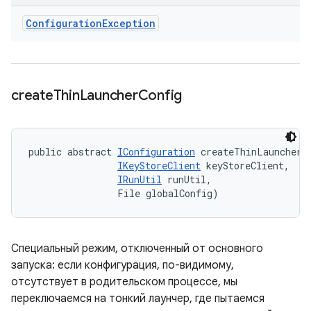
Configuration
Exception
create
Thin
Launcher
Config
public abstract 
IConfiguration
 createThinLauncherCo
IKeyStoreClient
 keyStoreClient, 

IRunUtil
 runUtil, 

                File globalConfig)
Специальный режим, отключенный от основного
запуска: если конфигурация, по-видимому,
отсутствует в родительском процессе, мы
переключаемся на тонкий лаунчер, где пытаемся