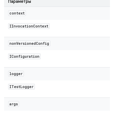
Параметры
context
IInvocation
Context
non
Versioned
Config
IConfiguration
logger
ITest
Logger
args