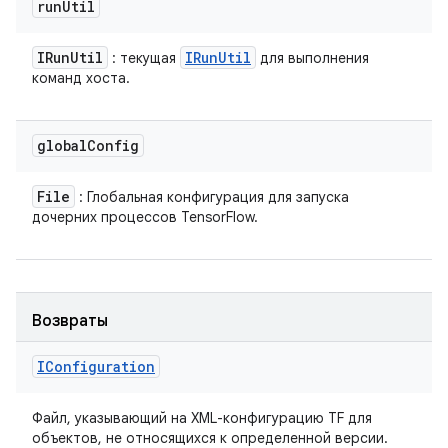
run
Util
IRun
Util
IRun
Util
: текущая
для выполнения
команд хоста.
global
Config
File
: Глобальная конфигурация для запуска
дочерних процессов TensorFlow.
Возвраты
IConfiguration
Файл, указывающий на XML-конфигурацию TF для
объектов, не относящихся к определенной версии.