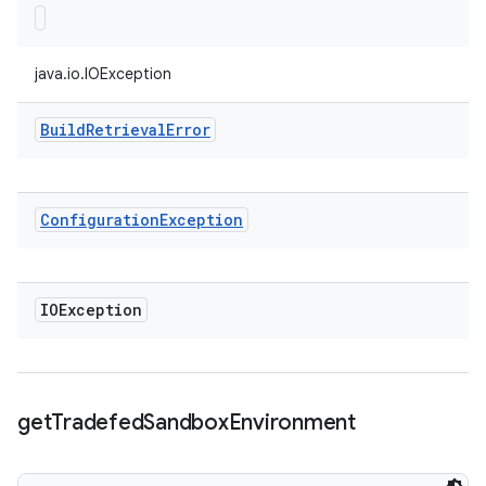
java.io.IOException
Build
Retrieval
Error
Configuration
Exception
IOException
get
Tradefed
Sandbox
Environment