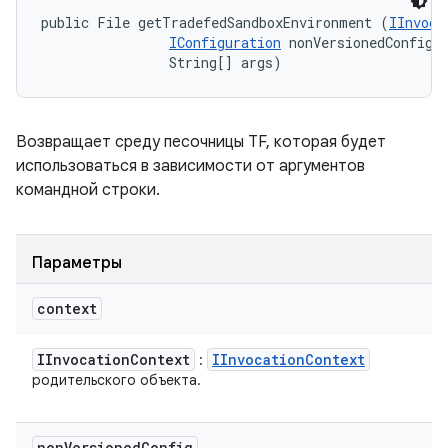
public File getTradefedSandboxEnvironment (
IInvoca
IConfiguration
 nonVersionedConfig, 
                String[] args)
Возвращает среду песочницы TF, которая будет
использоваться в зависимости от аргументов
командной строки.
Параметры
context
IInvocation
Context
IInvocation
Context
:
родительского объекта.
non
Versioned
Config