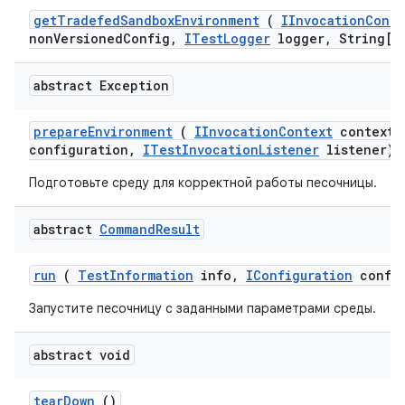
get
Tradefed
Sandbox
Environment
(
IInvocation
Conte
non
Versioned
Config
,
ITest
Logger
logger
,
String[] 
abstract Exception
prepare
Environment
(
IInvocation
Context
context
,
configuration
,
ITest
Invocation
Listener
listener)
Подготовьте среду для корректной работы песочницы.
abstract
Command
Result
run
(
Test
Information
info
,
IConfiguration
config
Запустите песочницу с заданными параметрами среды.
abstract void
tear
Down
()