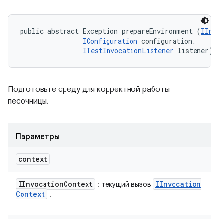
public abstract Exception prepareEnvironment (
IInv
IConfiguration
 configuration, 

ITestInvocationListener
 listener)
Подготовьте среду для корректной работы
песочницы.
Параметры
context
IInvocation
Context
IInvocation
: текущий вызов
Context
.