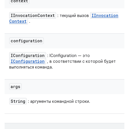
context
IInvocation
Context
IInvocation
: текущий вызов
Context
.
configuration
IConfiguration
: IConfiguration — это
IConfiguration
, в соответствии с которой будет
выполняться команда.
args
String
: аргументы командной строки.