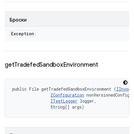
Броски
Exception
get
Tradefed
Sandbox
Environment
public File getTradefedSandboxEnvironment (
IInvoca
IConfiguration
 nonVersionedConfig, 
ITestLogger
 logger, 

                String[] args)