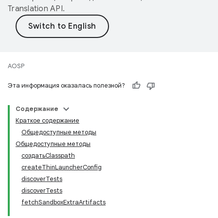
Translation API
.
AOSP
Эта информация оказалась полезной?
Содержание
Краткое содержание
Общедоступные методы
Общедоступные методы
создатьClasspath
createThinLauncherConfig
discoverTests
discoverTests
fetchSandboxExtraArtifacts