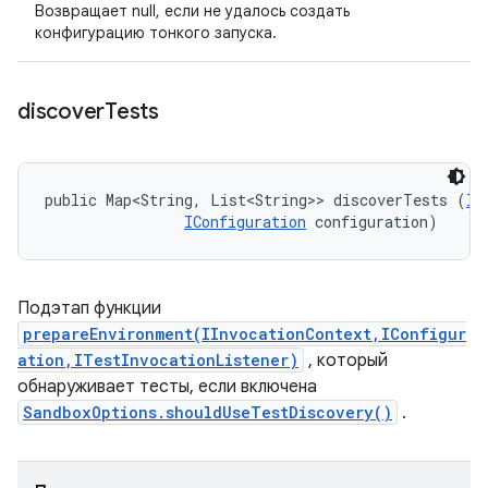
Возвращает null, если не удалось создать
конфигурацию тонкого запуска.
discover
Tests
public Map<String, List<String>> discoverTests (
II
IConfiguration
 configuration)
Подэтап функции
prepareEnvironment(IInvocationContext,IConfigur
ation,ITestInvocationListener)
, который
обнаруживает тесты, если включена
SandboxOptions.shouldUseTestDiscovery()
.