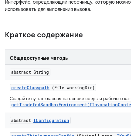
Интерфейс, определяющий песочницу, которую можно
использовать для выполнения вызова.
Краткое содержание
Общедоступные методы
abstract String
create
Classpath
(File working
Dir)
Создайте путь к классам на основе среды и рабочего ката
getTradefedSandboxEnvironment(IInvocationContext
abstract
IConfiguration
create
Thin
Launcher
Config
(String[] args
,
IKey
Sto