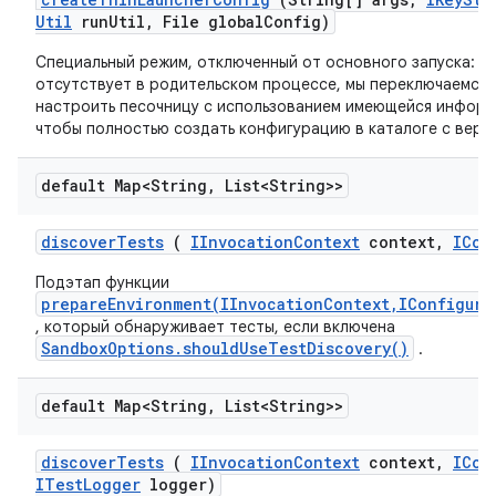
Util
run
Util
,
File global
Config)
Специальный режим, отключенный от основного запуска: е
отсутствует в родительском процессе, мы переключаемся н
настроить песочницу с использованием имеющейся информа
чтобы полностью создать конфигурацию в каталоге с верс
default Map<String
,
List<String>>
discover
Tests
(
IInvocation
Context
context
,
ICon
Подэтап функции
prepareEnvironment(IInvocationContext,IConfigura
, который обнаруживает тесты, если включена
SandboxOptions.shouldUseTestDiscovery()
.
default Map<String
,
List<String>>
discover
Tests
(
IInvocation
Context
context
,
ICon
ITest
Logger
logger)