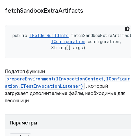
fetch
Sandbox
Extra
Artifacts
public 
IFolderBuildInfo
 fetchSandboxExtraArtifacts
IConfiguration
 configuration, 

                String[] args)
Подэтап функции
prepareEnvironment(IInvocationContext,IConfigur
ation,ITestInvocationListener)
, который
загружает дополнительные файлы, необходимые для
песочницы.
Параметры