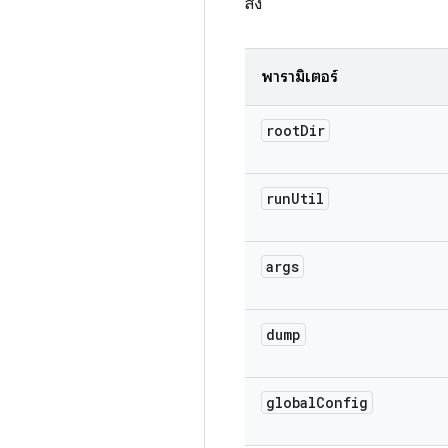
สั่ง
พารามิเตอร์
root
Dir
run
Util
args
dump
global
Config