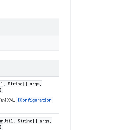
il
,
String[] args
,
)
IConfiguration
ดัมพ์ XML
un
Util
,
String[] args
,
)