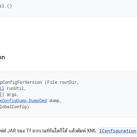
il ()
on
pConfigForVersion (File rootDir, 

il
 runUtil, 

[] args, 

xConfigDump.DumpCmd
 dump, 

lobalConfig)
ล์ JAR ของ Tf จากเวอร์ชันใดก็ได้ แล้วดัมพ์ XML
IConfiguration