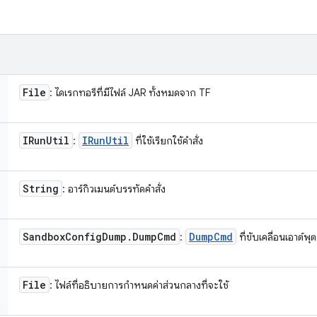
File
: ไดเรกทอรีที่มีไฟล์ JAR ทั้งหมดจาก TF
IRun
Util
IRun
Util
:
ที่ใช้เรียกใช้คำสั่ง
String
: อาร์กิวเมนต์บรรทัดคำสั่ง
Sandbox
Config
Dump
.
Dump
Cmd
Dump
Cmd
:
ที่ขับเคลื่อนเอาต์พ
File
: ไฟล์ที่อธิบายการกำหนดค่าส่วนกลางที่จะใช้