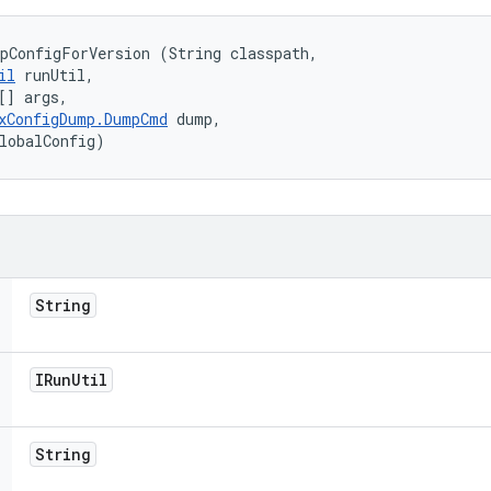
pConfigForVersion (String classpath, 

il
 runUtil, 

[] args, 

xConfigDump.DumpCmd
 dump, 

lobalConfig)
String
IRun
Util
String