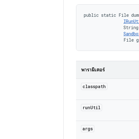
public static File dum
IRunUt
                String
Sandbo
                File g
พารามิเตอร์
classpath
run
Util
args