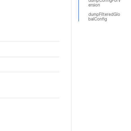
dumpConfigForV
ersion
dumpFilteredGlo
balConfig