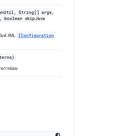
un
Util
,
String[] args
,
,
boolean skip
Java
IConfiguration
ดัมพ์ XML
terns)
บวนการย่อย