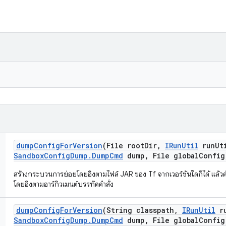
dump
Config
For
Version
(File root
Dir
,
IRun
Util
run
Ut
Sandbox
Config
Dump
.
Dump
Cmd
dump
,
File global
Config
สร้างกระบวนการย่อยโดยอิงตามไฟล์ JAR ของ Tf จากเวอร์ชันใดก็ได้ แล้ว
โดยอิงตามอาร์กิวเมนต์บรรทัดคำสั่ง
dump
Config
For
Version
(String classpath
,
IRun
Util
r
Sandbox
Config
Dump
.
Dump
Cmd
dump
,
File global
Config