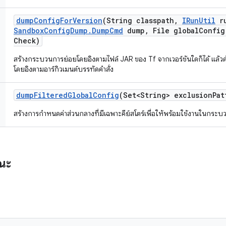
dump
Config
For
Version
(String classpath
,
IRun
Util
r
Sandbox
Config
Dump
.
Dump
Cmd
dump
,
File global
Config
Check)
สร้างกระบวนการย่อยโดยอิงตามไฟล์ JAR ของ Tf จากเวอร์ชันใดก็ได้ แล้ว
โดยอิงตามอาร์กิวเมนต์บรรทัดคำสั่ง
dump
Filtered
Global
Config
(Set<String> exclusion
Pat
สร้างการกำหนดค่าส่วนกลางที่มีเฉพาะคีย์สโตร์เพื่อให้พร้อมใช้งานในกระ
รณะ