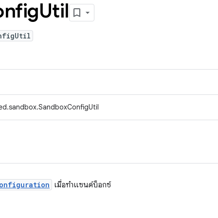
nfig
Util
nfigUtil
ed.sandbox.SandboxConfigUtil
onfiguration
เมื่อทำแซนด์บ็อกซ์