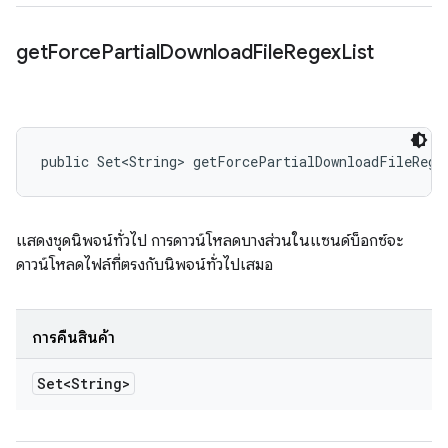
get
Force
Partial
Download
File
Regex
List
public Set<String> getForcePartialDownloadFileRege
แสดงชุดนิพจน์ทั่วไป การดาวน์โหลดบางส่วนในแซนด์บ็อกซ์จะ
ดาวน์โหลดไฟล์ที่ตรงกับนิพจน์ทั่วไปเสมอ
การคืนสินค้า
Set<String>