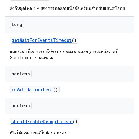
ส่งคืนชุดไฟล์ ZIP ของการทดสอบเพื่อจัดเตรียมสำหรับแซนด์บ็อกซ์
long
get
Wait
For
Events
Timeout
()
แสดงเวลาที่เราควรรอให้ระบบประมวลผลเหตุการณ์หลังจากที่
Sandbox ทำงานเสร็จแล้ว
boolean
is
Validation
Test
()
boolean
should
Enable
Debug
Thread
()
เปิดใช้เธรดการแก้ไขข้อบกพร่อง