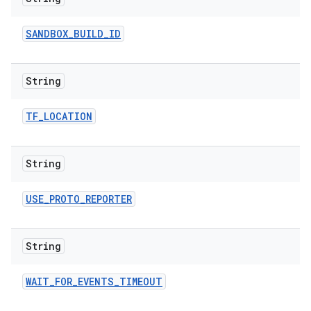
SANDBOX
_
BUILD
_
ID
String
TF
_
LOCATION
String
USE
_
PROTO
_
REPORTER
String
WAIT
_
FOR
_
EVENTS
_
TIMEOUT