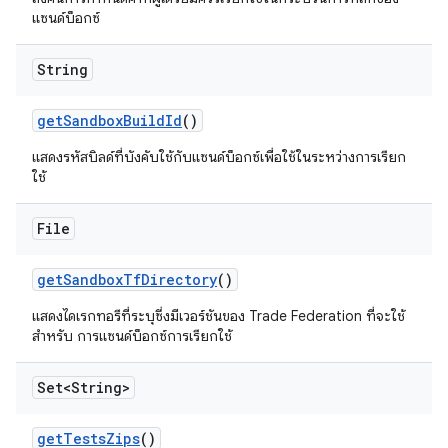
แซนด์บ็อกซ์
String
get
Sandbox
Build
Id
()
แสดงรหัสบิลด์ที่บังคับใช้กับแซนด์บ็อกซ์เพื่อใช้ในระหว่างการเรียก
ใช้
File
get
Sandbox
Tf
Directory
()
แสดงไดเรกทอรีที่ระบุซึ่งมีเวอร์ชันของ Trade Federation ที่จะใช้
สำหรับ การแซนด์บ็อกซ์การเรียกใช้
Set<String>
get
Tests
Zips
()