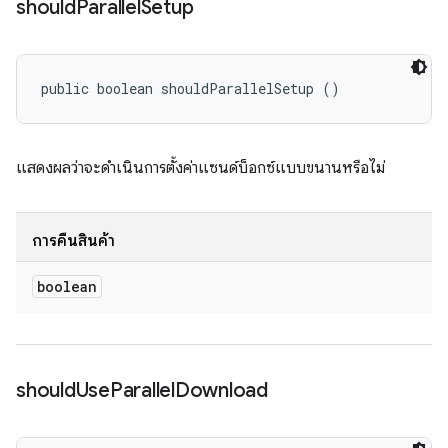
should
Parallel
Setup
public boolean shouldParallelSetup ()
แสดงผลว่าจะดำเนินการตั้งค่าแซนด์บ็อกซ์แบบขนานหรือไม่
การคืนสินค้า
boolean
should
Use
Parallel
Download