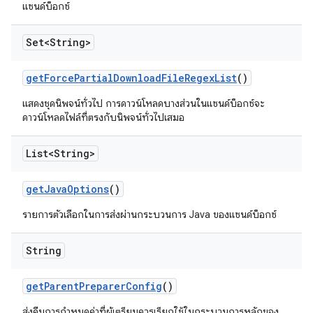
แซนด์บ็อกซ์
Set<String>
get
Force
Partial
Download
File
Regex
List
()
แสดงชุดนิพจน์ทั่วไป การดาวน์โหลดบางส่วนในแซนด์บ็อกซ์จะ
ดาวน์โหลดไฟล์ที่ตรงกับนิพจน์ทั่วไปเสมอ
List<String>
get
Java
Options
()
รายการตัวเลือกในการส่งผ่านกระบวนการ Java ของแซนด์บ็อกซ์
String
get
Parent
Preparer
Config
()
ส่งคืนการกำหนดค่าที่ผู้เตรียมควรเรียกใช้ในกระบวนการหลักของ