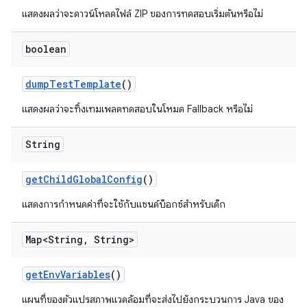
แสดงผลว่าจะดาวน์โหลดไฟล์ ZIP ของการทดสอบเริ่มต้นหรือไม่
boolean
dump
Test
Template
()
แสดงผลว่าจะทิ้งเทมเพลตทดสอบในโหมด Fallback หรือไม่
String
get
Child
Global
Config
()
แสดงการกำหนดค่าที่จะใช้กับแซนด์บ็อกซ์สำหรับเด็ก
Map<String
,
String>
get
Env
Variables
()
แผนที่ของตัวแปรสภาพแวดล้อมที่จะส่งไปยังกระบวนการ Java ของ