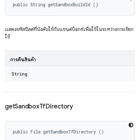
public String getSandboxBuildId ()
แสดงรหัสบิลด์ที่บังคับใช้กับแซนด์บ็อกซ์เพื่อใช้ในระหว่างการเรียก
ใช้
การคืนสินค้า
String
get
Sandbox
Tf
Directory
public File getSandboxTfDirectory ()