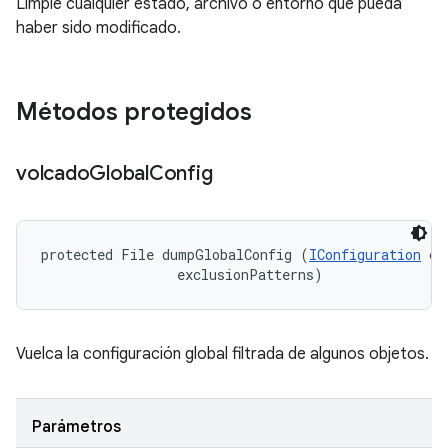
Limpie cualquier estado, archivo o entorno que pueda
haber sido modificado.
Métodos protegidos
volcado
Global
Config
protected File dumpGlobalConfig (
IConfiguration
 co
 exclusionPatterns)
Vuelca la configuración global filtrada de algunos objetos.
Parámetros