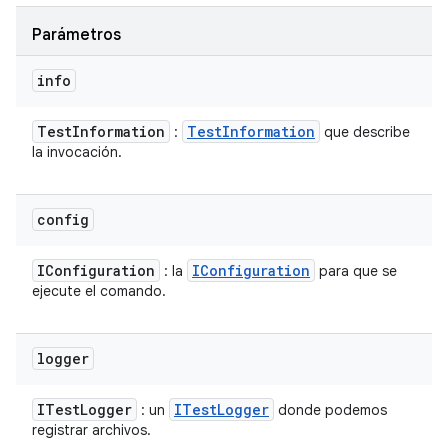
Parámetros
info
Test
Information
Test
Information
:
que describe
la invocación.
config
IConfiguration
IConfiguration
: la
para que se
ejecute el comando.
logger
ITest
Logger
ITest
Logger
: un
donde podemos
registrar archivos.