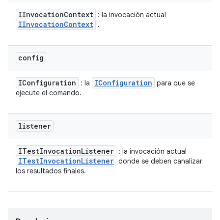
IInvocation
Context
: la invocación actual
IInvocation
Context
.
config
IConfiguration
IConfiguration
: la
para que se
ejecute el comando.
listener
ITest
Invocation
Listener
: la invocación actual
ITest
Invocation
Listener
donde se deben canalizar
los resultados finales.