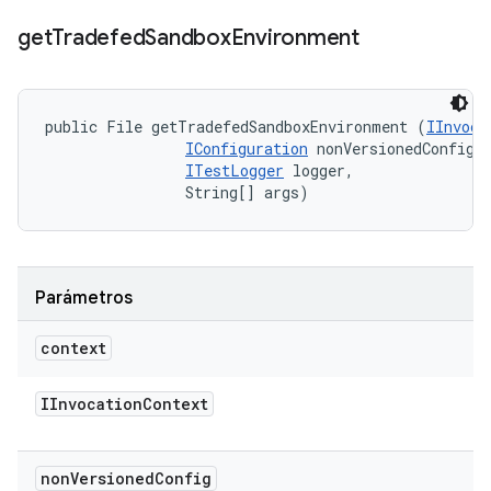
get
Tradefed
Sandbox
Environment
public File getTradefedSandboxEnvironment (
IInvoca
IConfiguration
 nonVersionedConfig, 
ITestLogger
 logger, 

                String[] args)
Parámetros
context
IInvocation
Context
non
Versioned
Config