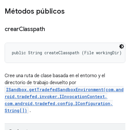
Métodos públicos
crear
Classpath
public String createClasspath (File workingDir)
Cree una ruta de clase basada en el entorno y el
directorio de trabajo devuelto por
ISandbox.getTradefedSandboxEnvironment(com.and
roid.tradefed.invoker.IInvocationContext,
com.android.tradefed.config.IConfiguration,
String[])
.