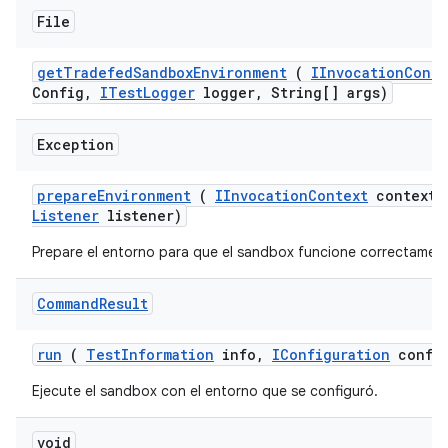
File
get
Tradefed
Sandbox
Environment
(
IInvocation
Conte
Config
,
ITest
Logger
logger
,
String[] args)
Exception
prepare
Environment
(
IInvocation
Context
context
,
Listener
listener)
Prepare el entorno para que el sandbox funcione correctamen
Command
Result
run
(
Test
Information
info
,
IConfiguration
confi
Ejecute el sandbox con el entorno que se configuró.
void