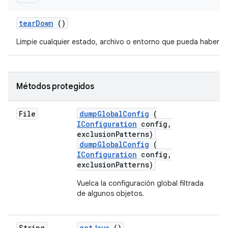
tear
Down
()
Limpie cualquier estado, archivo o entorno que pueda haber s
Métodos protegidos
File
dump
Global
Config
(
IConfiguration
config
,
exclusion
Patterns)
dumpGlobalConfig
(
IConfiguration
config,
exclusionPatterns)
Vuelca la configuración global filtrada
de algunos objetos.
String
get
Java
()