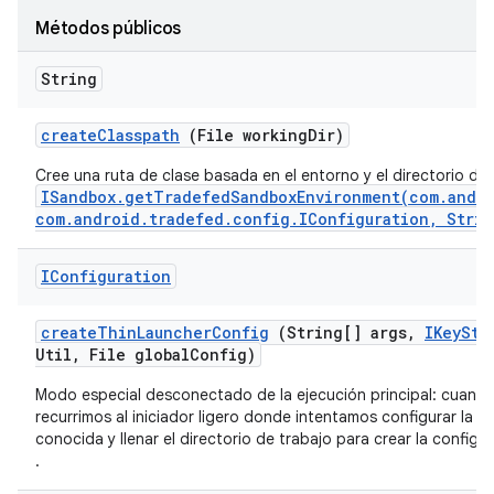
Métodos públicos
String
create
Classpath
(File working
Dir)
Cree una ruta de clase basada en el entorno y el directorio de
ISandbox.getTradefedSandboxEnvironment(com.andro
com.android.tradefed.config.IConfiguration, Strin
IConfiguration
create
Thin
Launcher
Config
(String[] args
,
IKey
Sto
Util
,
File global
Config)
Modo especial desconectado de la ejecución principal: cuando 
recurrimos al iniciador ligero donde intentamos configurar la
conocida y llenar el directorio de trabajo para crear la config
.