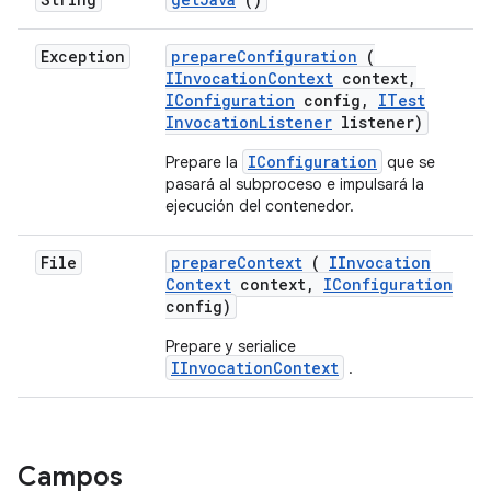
Exception
prepare
Configuration
(
IInvocation
Context
context
,
IConfiguration
config
,
ITest
Invocation
Listener
listener)
IConfiguration
Prepare la
que se
pasará al subproceso e impulsará la
ejecución del contenedor.
File
prepare
Context
(
IInvocation
Context
context
,
IConfiguration
config)
Prepare y serialice
IInvocationContext
.
Campos