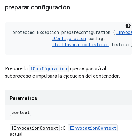
preparar configuración
protected Exception prepareConfiguration (
IInvocat
IConfiguration
 config, 

ITestInvocationListener
 listener)
Prepare la
IConfiguration
que se pasará al
subproceso e impulsará la ejecución del contenedor.
Parámetros
context
IInvocation
Context
IInvocation
Context
: El
actual.