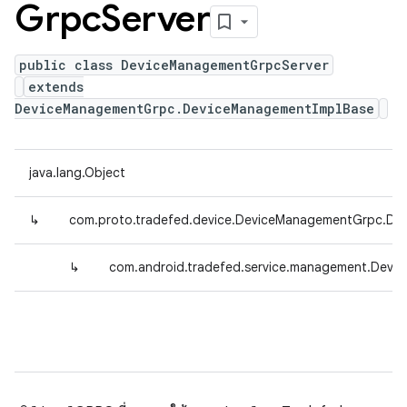
Grpc
Server
public class DeviceManagementGrpcServer
extends
DeviceManagementGrpc.DeviceManagementImplBase
java.lang.Object
↳
com.proto.tradefed.device.DeviceManagementGrpc.De
↳
com.android.tradefed.service.management.Devi