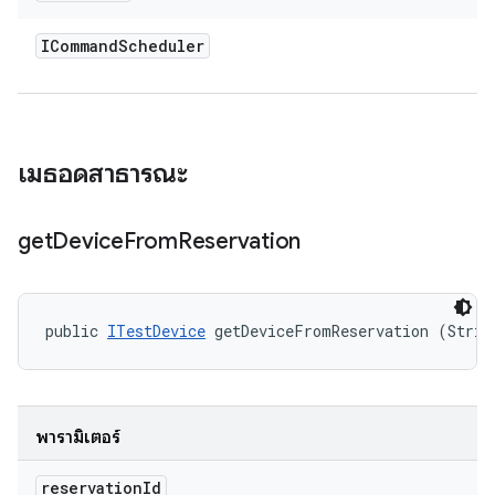
ICommand
Scheduler
เมธอดสาธารณะ
get
Device
From
Reservation
public 
ITestDevice
 getDeviceFromReservation (Strin
พารามิเตอร์
reservation
Id