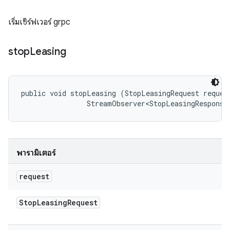
เริ่มเซิร์ฟเวอร์ grpc
stop
Leasing
public void stopLeasing (StopLeasingRequest request
                StreamObserver<StopLeasingResponse
พารามิเตอร์
request
Stop
Leasing
Request