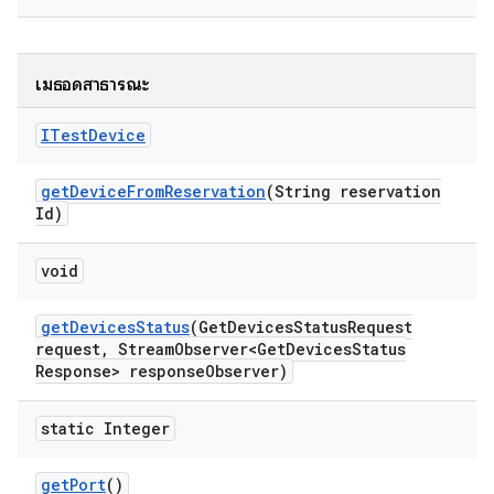
เมธอดสาธารณะ
ITest
Device
get
Device
From
Reservation
(String reservation
Id)
void
get
Devices
Status
(Get
Devices
Status
Request
request
,
Stream
Observer<Get
Devices
Status
Response> response
Observer)
static Integer
get
Port
()