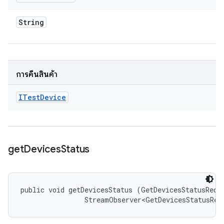
String
การคืนสินค้า
ITest
Device
get
Devices
Status
public void getDevicesStatus (GetDevicesStatusReque
                StreamObserver<GetDevicesStatusRes