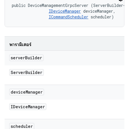
public DeviceManagementGrpcServer (ServerBuilder<?>
IDeviceManager
 deviceManager, 

ICommandScheduler
 scheduler)
พารามิเตอร์
server
Builder
Server
Builder
device
Manager
IDevice
Manager
scheduler