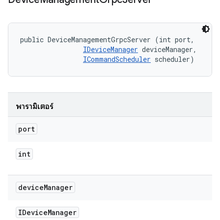
public DeviceManagementGrpcServer (int port, 

IDeviceManager
 deviceManager, 

ICommandScheduler
 scheduler)
พารามิเตอร์
port
int
device
Manager
IDevice
Manager