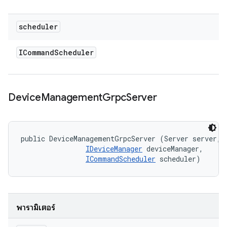
scheduler
ICommand
Scheduler
Device
Management
Grpc
Server
public DeviceManagementGrpcServer (Server server, 

IDeviceManager
 deviceManager, 

ICommandScheduler
 scheduler)
พารามิเตอร์