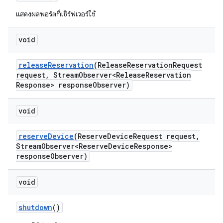
แสดงผลพอร์ตที่เซิร์ฟเวอร์ใช้
void
release
Reservation
(Release
Reservation
Request
request
,
Stream
Observer<Release
Reservation
Response> response
Observer)
void
reserve
Device
(Reserve
Device
Request request
,
Stream
Observer<Reserve
Device
Response>
response
Observer)
void
shutdown
()