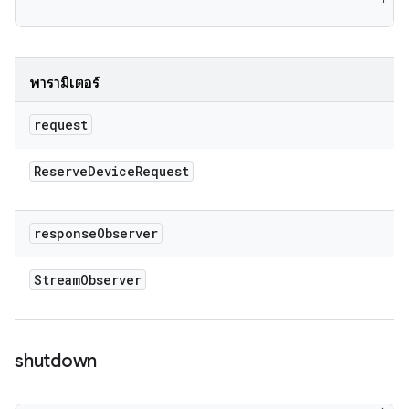
พารามิเตอร์
request
Reserve
Device
Request
response
Observer
Stream
Observer
shutdown