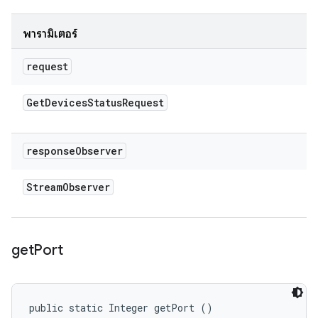
พารามิเตอร์
request
Get
Devices
Status
Request
response
Observer
Stream
Observer
get
Port
public static Integer getPort ()