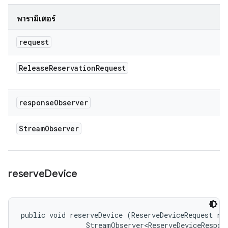
พารามิเตอร์
request
Release
Reservation
Request
response
Observer
Stream
Observer
reserve
Device
public void reserveDevice (ReserveDeviceRequest req
                StreamObserver<ReserveDeviceRespon