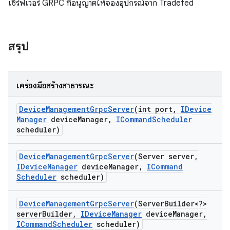
เซิร์ฟเวอร์ GRPC ที่อนุญาตให้จองอุปกรณ์จาก Tradefed
สรุป
เครื่องมือสร้างสาธารณะ
Device
Management
Grpc
Server
(int port
,
IDevice
Manager
device
Manager
,
ICommand
Scheduler
scheduler)
Device
Management
Grpc
Server
(Server server
,
IDevice
Manager
device
Manager
,
ICommand
Scheduler
scheduler)
Device
Management
Grpc
Server
(Server
Builder<?>
server
Builder
,
IDevice
Manager
device
Manager
,
ICommand
Scheduler
scheduler)