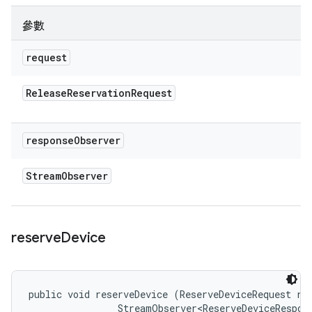
參數
request
Release
Reservation
Request
response
Observer
Stream
Observer
reserve
Device
public void reserveDevice (ReserveDeviceRequest req
                StreamObserver<ReserveDeviceRespon