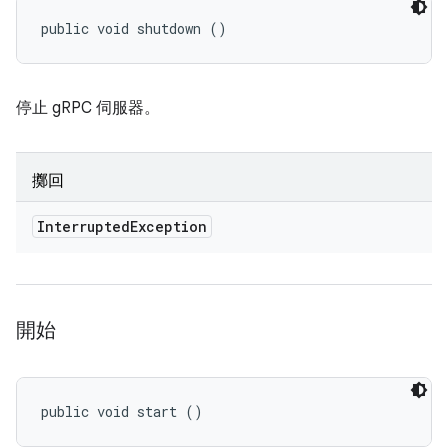
public void shutdown ()
停止 gRPC 伺服器。
擲回
Interrupted
Exception
開始
public void start ()