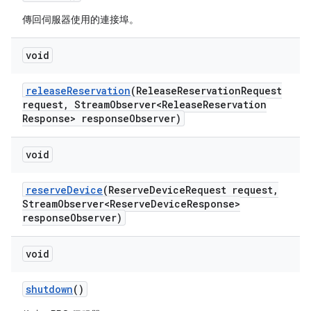
傳回伺服器使用的連接埠。
void
release
Reservation
(Release
Reservation
Request
request
,
Stream
Observer<Release
Reservation
Response> response
Observer)
void
reserve
Device
(Reserve
Device
Request request
,
Stream
Observer<Reserve
Device
Response>
response
Observer)
void
shutdown
()