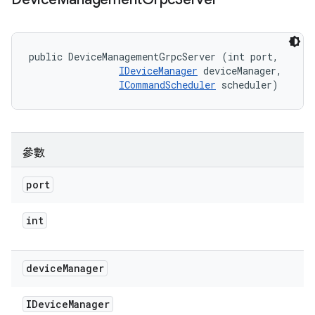
public DeviceManagementGrpcServer (int port, 

IDeviceManager
 deviceManager, 

ICommandScheduler
 scheduler)
參數
port
int
device
Manager
IDevice
Manager