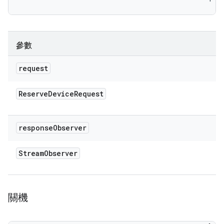
參數
request
Reserve
Device
Request
response
Observer
Stream
Observer
關機