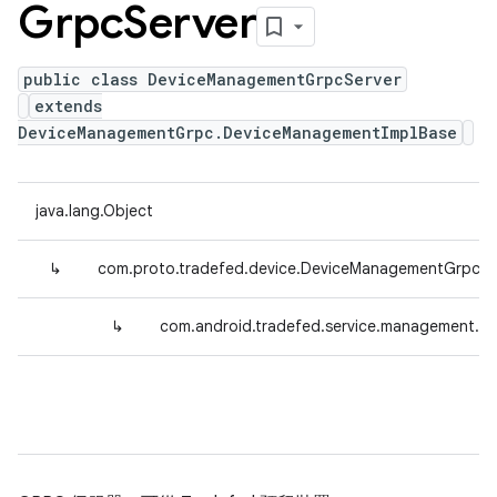
Grpc
Server
public class DeviceManagementGrpcServer
extends
DeviceManagementGrpc.DeviceManagementImplBase
java.lang.Object
↳
com.proto.tradefed.device.DeviceManagementGrpc.
↳
com.android.tradefed.service.management.