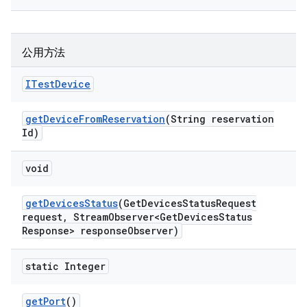
公用方法
ITest
Device
get
Device
From
Reservation
(String reservation
Id)
void
get
Devices
Status
(Get
Devices
Status
Request
request
,
Stream
Observer<Get
Devices
Status
Response> response
Observer)
static Integer
get
Port
()