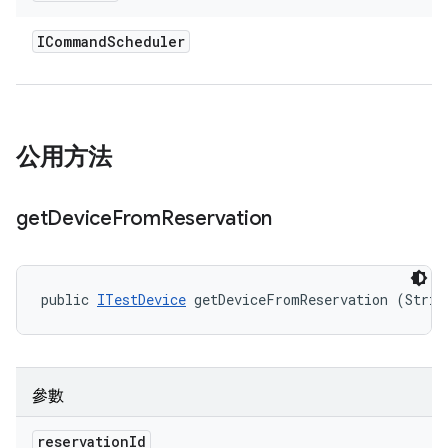
ICommand
Scheduler
公用方法
get
Device
From
Reservation
public 
ITestDevice
 getDeviceFromReservation (Strin
參數
reservation
Id