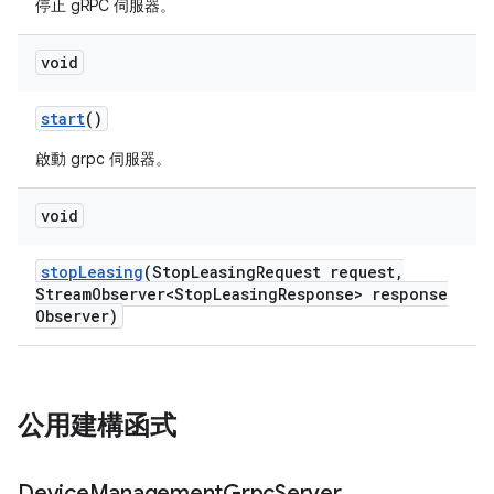
停止 gRPC 伺服器。
void
start
()
啟動 grpc 伺服器。
void
stop
Leasing
(Stop
Leasing
Request request
,
Stream
Observer<Stop
Leasing
Response> response
Observer)
公用建構函式
Device
Management
Grpc
Server