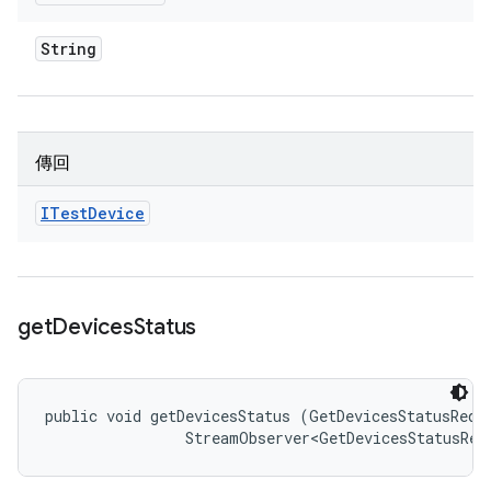
String
傳回
ITest
Device
get
Devices
Status
public void getDevicesStatus (GetDevicesStatusReque
                StreamObserver<GetDevicesStatusRes