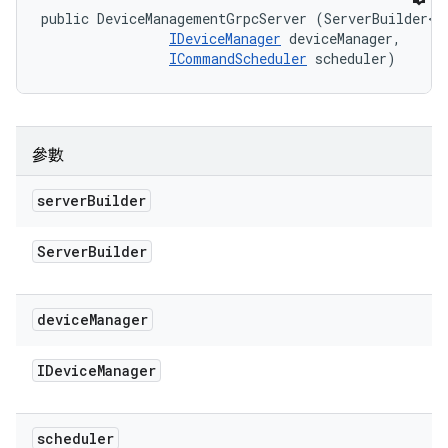
public DeviceManagementGrpcServer (ServerBuilder<?>
IDeviceManager
 deviceManager, 

ICommandScheduler
 scheduler)
參數
server
Builder
Server
Builder
device
Manager
IDevice
Manager
scheduler