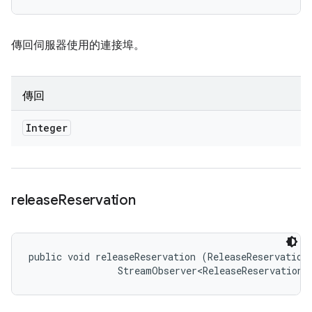
傳回伺服器使用的連接埠。
傳回
Integer
release
Reservation
public void releaseReservation (ReleaseReservationR
                StreamObserver<ReleaseReservationR