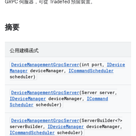
GRPC 伺服器，可從 Tradefed 預留裝置。
摘要
公用建構函式
Device
Management
Grpc
Server
(int port
,
IDevice
Manager
device
Manager
,
ICommand
Scheduler
scheduler)
Device
Management
Grpc
Server
(Server server
,
IDevice
Manager
device
Manager
,
ICommand
Scheduler
scheduler)
Device
Management
Grpc
Server
(Server
Builder<?>
server
Builder
,
IDevice
Manager
device
Manager
,
ICommand
Scheduler
scheduler)