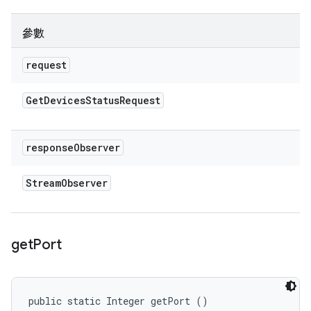
參數
request
Get
Devices
Status
Request
response
Observer
Stream
Observer
get
Port
public static Integer getPort ()