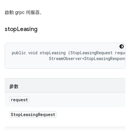
啟動 grpc 伺服器。
stop
Leasing
public void stopLeasing (StopLeasingRequest request
                StreamObserver<StopLeasingResponse
參數
request
Stop
Leasing
Request