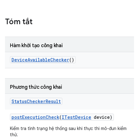
Tóm tắt
Hàm khởi tạo công khai
Device
Available
Checker
()
Phương thức công khai
Status
Checker
Result
post
Execution
Check
(
ITest
Device
device)
Kiểm tra tình trạng hệ thống sau khi thực thi mô-đun kiểm
thử.