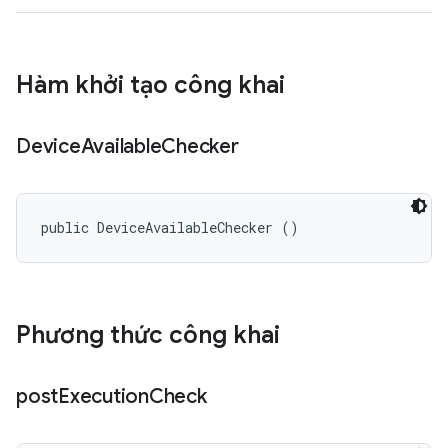
Hàm khởi tạo công khai
Device
Available
Checker
public DeviceAvailableChecker ()
Phương thức công khai
post
Execution
Check