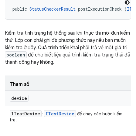
public 
StatusCheckerResult
 postExecutionCheck (
ITe
Kiểm tra tình trạng hệ thống sau khi thực thi mô-đun kiểm
thử. Lớp con phải ghi đè phương thức này nếu bạn muốn
kiểm tra ở đây. Quá trình triển khai phải trả về một giá trị
boolean
để cho biết liệu quá trình kiểm tra trạng thái đã
thành công hay không.
Tham số
device
ITest
Device
ITest
Device
:
để chạy các bước kiểm
tra.