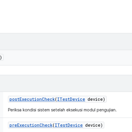
)
post
Execution
Check
(
ITest
Device
device)
Periksa kondisi sistem setelah eksekusi modul pengujian.
pre
Execution
Check
(
ITest
Device
device)