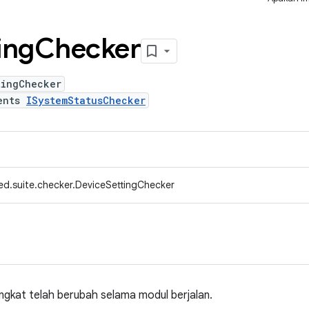
ing
Checker
tingChecker
ents
ISystemStatusChecker
ed.suite.checker.DeviceSettingChecker
ngkat telah berubah selama modul berjalan.