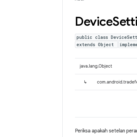
Device
Sett
public class DeviceSet
extends Object
implem
java.lang.Object
↳
com.android.tradef
Periksa apakah setelan pera