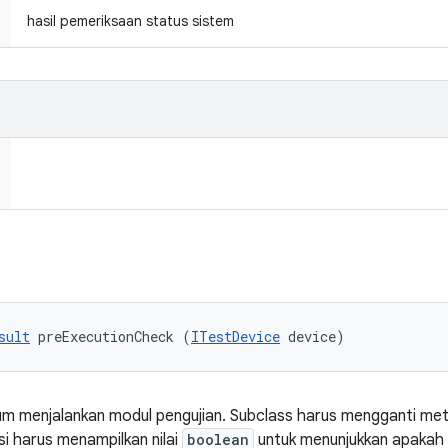
hasil pemeriksaan status sistem
sult
 preExecutionCheck (
ITestDevice
 device)
lum menjalankan modul pengujian. Subclass harus mengganti meto
asi harus menampilkan nilai
boolean
untuk menunjukkan apakah 