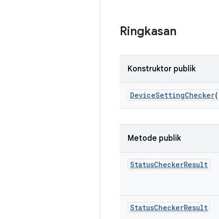
Ringkasan
Konstruktor publik
Device
Setting
Checker
(
Metode publik
Status
Checker
Result
Status
Checker
Result