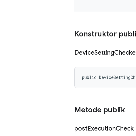
Konstruktor publ
Device
Setting
Checke
public DeviceSettingCh
Metode publik
post
Execution
Check