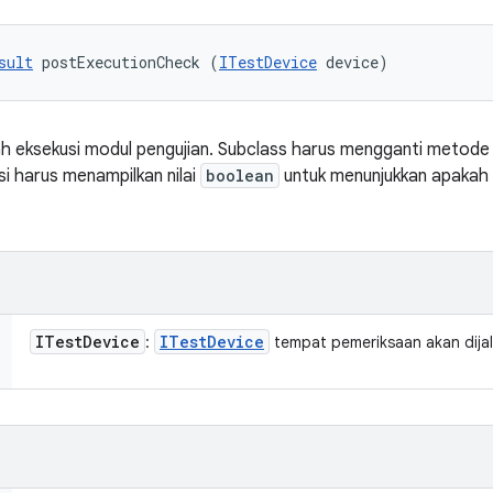
sult
 postExecutionCheck (
ITestDevice
 device)
ah eksekusi modul pengujian. Subclass harus mengganti metode i
asi harus menampilkan nilai
boolean
untuk menunjukkan apakah 
ITest
Device
ITest
Device
:
tempat pemeriksaan akan dija