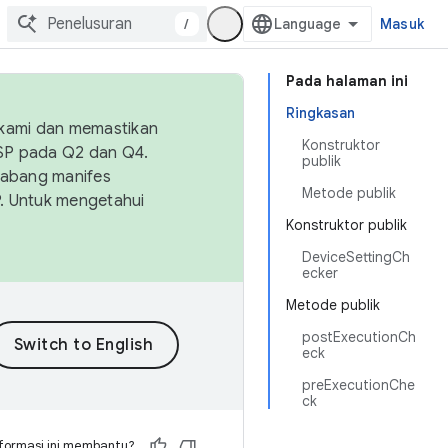
/
Masuk
Pada halaman ini
Ringkasan
 kami dan memastikan
Konstruktor
OSP pada Q2 dan Q4.
publik
Cabang manifes
Metode publik
SP. Untuk mengetahui
Konstruktor publik
DeviceSettingCh
ecker
Metode publik
postExecutionCh
eck
preExecutionChe
ck
formasi ini membantu?