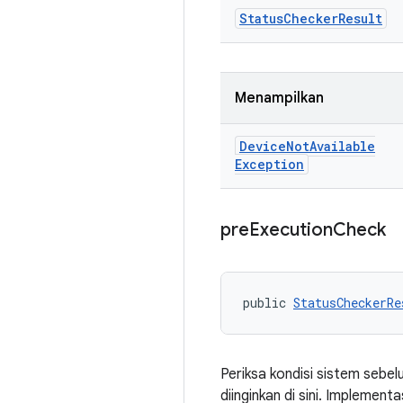
Status
Checker
Result
Menampilkan
Device
Not
Available
Exception
pre
Execution
Check
public 
StatusCheckerRe
Periksa kondisi sistem sebe
diinginkan di sini. Implement