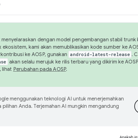
h
uk menyelaraskan dengan model pengembangan stabil trunk
tuk ekosistem, kami akan memublikasikan kode sumber ke A
kontribusi ke AOSP, gunakan
android-latest-release
. 
ase
akan selalu merujuk ke rilis terbaru yang dikirim ke AO
 lihat
Perubahan pada AOSP
.
gle menggunakan teknologi AI untuk menerjemahkan
a pilihan Anda. Terjemahan AI mungkin mengandung
Apakah in