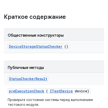
Краткое содержание
Общественные конструкторы
Device
Storage
Status
Checker
()
Публичные методы
Status
Checker
Result
pre
Execution
Check
(
ITest
Device
device)
Проверьте состояние системы перед выполнением
тестового модуля.