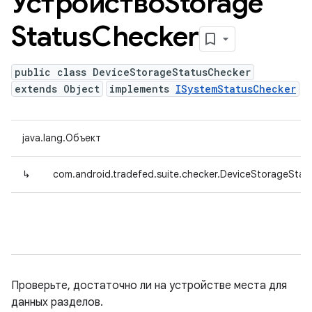
УстройствоStorage
Status
Checker
public class DeviceStorageStatusChecker
extends Object
implements
ISystemStatusChecker
java.lang.Объект
↳
com.android.tradefed.suite.checker.DeviceStorageStat
Проверьте, достаточно ли на устройстве места для
данных разделов.