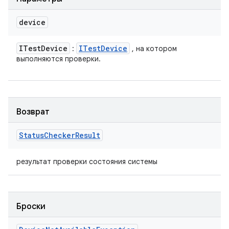
device
ITest
Device
ITest
Device
:
, на котором
выполняются проверки.
Возврат
Status
Checker
Result
результат проверки состояния системы
Броски