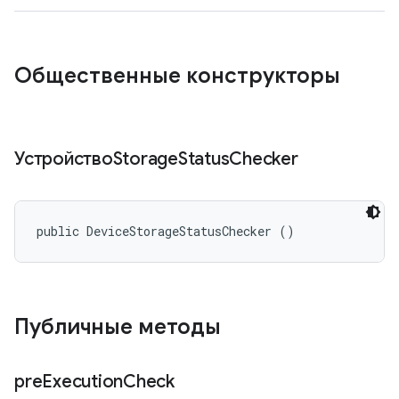
Общественные конструкторы
УстройствоStorage
Status
Checker
public DeviceStorageStatusChecker ()
Публичные методы
pre
Execution
Check