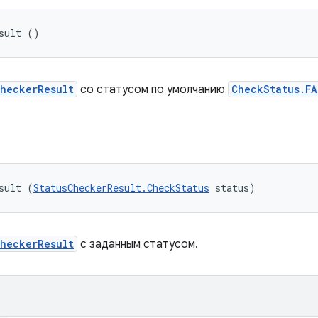
sult ()
CheckerResult
со статусом по умолчанию
CheckStatus.FA
sult (
StatusCheckerResult.CheckStatus
 status)
CheckerResult
с заданным статусом.