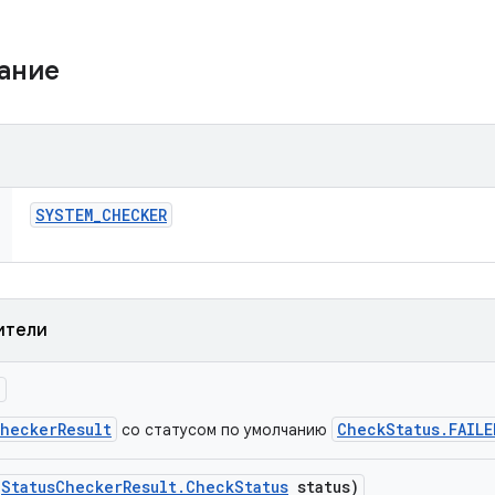
жание
SYSTEM
_
CHECKER
ители
)
CheckerResult
CheckStatus.FAILE
со статусом по умолчанию
(
Status
Checker
Result
.
Check
Status
status)