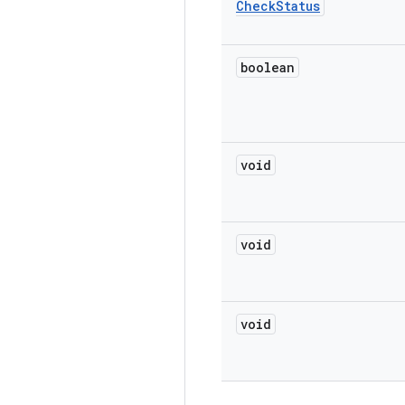
Check
Status
boolean
void
void
void