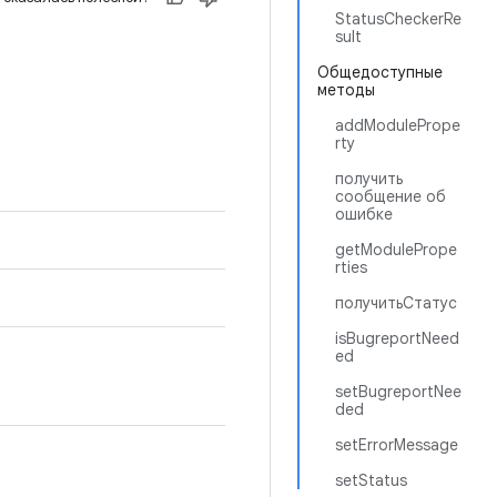
StatusCheckerRe
sult
Общедоступные
методы
addModulePrope
rty
получить
сообщение об
ошибке
getModulePrope
rties
получитьСтатус
isBugreportNeed
ed
setBugreportNee
ded
setErrorMessage
setStatus