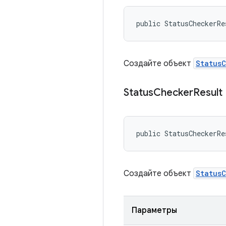
public StatusCheckerRe
Создайте объект
Status
Status
Checker
Result
public StatusCheckerRe
Создайте объект
Status
Параметры