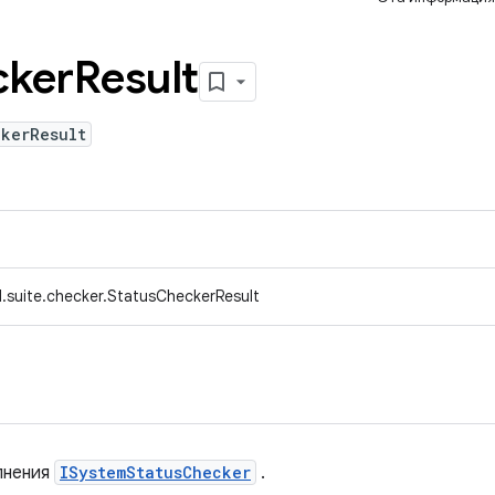
cker
Result
ckerResult
.suite.checker.StatusCheckerResult
лнения
ISystemStatusChecker
.