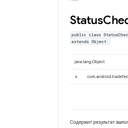
Status
Che
public class StatusChe
extends Object
java.lang.Object
↳
com.android.tradefed
Содержит результат выпо