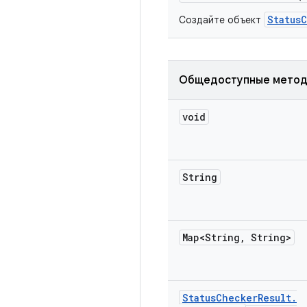
Status
Создайте объект
Общедоступные мето
void
String
Map<String
,
String>
Status
Checker
Result
.