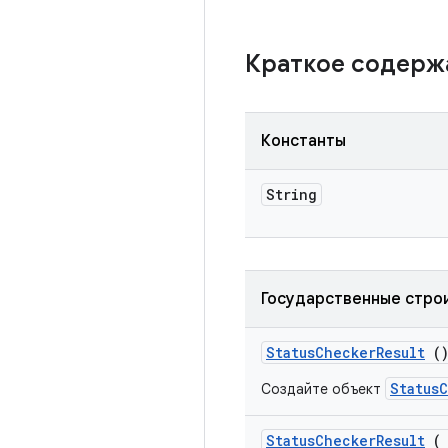
Краткое содер
Константы
String
Государственные стро
Status
Checker
Result
(
Status
Создайте объект
Status
Checker
Result