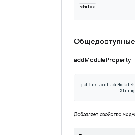
status
Общедоступные
add
Module
Property
public void addModuleP
                String
Добавляет свойство модул