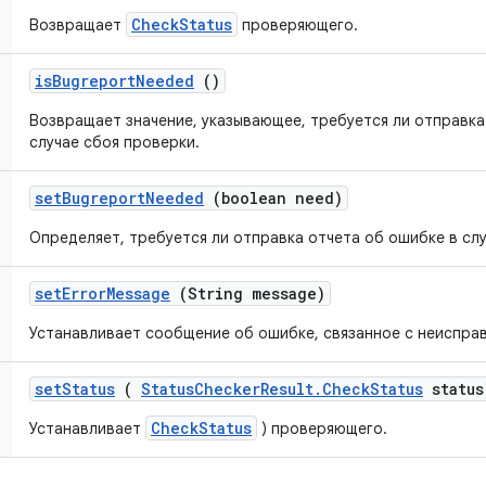
CheckStatus
Возвращает
проверяющего.
is
Bugreport
Needed
()
Возвращает значение, указывающее, требуется ли отправка
случае сбоя проверки.
set
Bugreport
Needed
(boolean need)
Определяет, требуется ли отправка отчета об ошибке в слу
set
Error
Message
(String message)
Устанавливает сообщение об ошибке, связанное с неиспра
set
Status
(
Status
Checker
Result
.
Check
Status
status
CheckStatus
Устанавливает
) проверяющего.