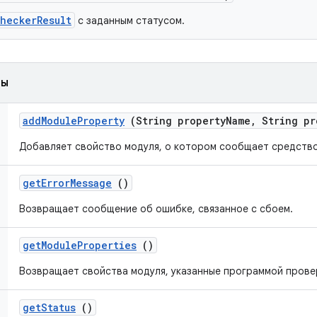
CheckerResult
с заданным статусом.
ды
add
Module
Property
(String property
Name
,
String pr
Добавляет свойство модуля, о котором сообщает средство
get
Error
Message
()
Возвращает сообщение об ошибке, связанное с сбоем.
get
Module
Properties
()
Возвращает свойства модуля, указанные программой прове
get
Status
()