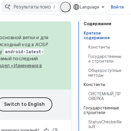
/
Войти
Содержание
Краткое
основной ветки и для
содержание
исходный код в AOSP
Константы
ку
android-latest-
Государственны
 самый последний
е строители
здел «Изменения в
Общедоступные
методы
Константы
СИСТЕМНЫЙ_ПР
ОВЕРКА
Государственные
строители
StatusCheckerRe
sult
 оказалась полезной?