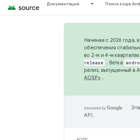
Документация
Поиск кода And
Начиная с 2026 года, 
обеспечения стабильн
во 2-м и 4-м квартала
release
. Ветка
andro
релиз, выпущенный в 
AOSP»
.
Эта
API
.
AOSP