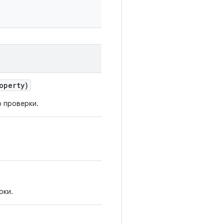
operty)
 проверки.
рки.