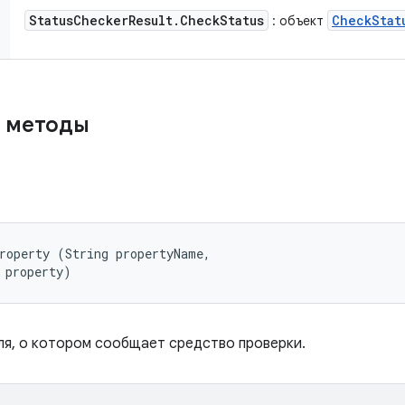
Status
Checker
Result
.
Check
Status
Check
Stat
: объект
 методы
roperty (String propertyName, 

 property)
я, о котором сообщает средство проверки.