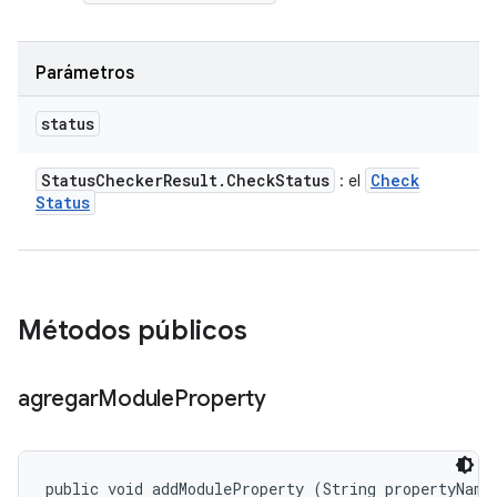
Parámetros
status
Status
Checker
Result
.
Check
Status
Check
: el
Status
Métodos públicos
agregar
Module
Property
public void addModuleProperty (String propertyName,