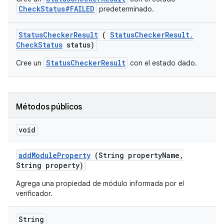
CheckStatus#FAILED
predeterminado.
Status
Checker
Result
(
Status
Checker
Result
.
Check
Status
status)
StatusCheckerResult
Cree un
con el estado dado.
Métodos públicos
void
add
Module
Property
(String property
Name
,
String property)
Agrega una propiedad de módulo informada por el
verificador.
String