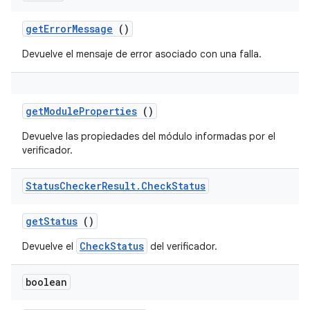
get
Error
Message
()
Devuelve el mensaje de error asociado con una falla.
get
Module
Properties
()
Devuelve las propiedades del módulo informadas por el
verificador.
Status
Checker
Result
.
Check
Status
get
Status
()
CheckStatus
Devuelve el
del verificador.
boolean