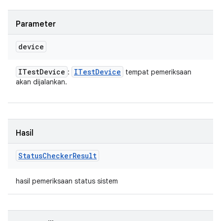
Parameter
device
ITest
Device
ITest
Device
:
tempat pemeriksaan
akan dijalankan.
Hasil
Status
Checker
Result
hasil pemeriksaan status sistem