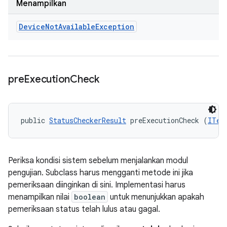
Menampilkan
Device
Not
Available
Exception
pre
Execution
Check
public 
StatusCheckerResult
 preExecutionCheck (
ITes
Periksa kondisi sistem sebelum menjalankan modul
pengujian. Subclass harus mengganti metode ini jika
pemeriksaan diinginkan di sini. Implementasi harus
menampilkan nilai
boolean
untuk menunjukkan apakah
pemeriksaan status telah lulus atau gagal.