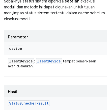
Sebaiknya status sistem diperiksa
setelah
eksekusi
modul, dan metode ini dapat digunakan untuk tujuan
menyimpan status sistem tertentu dalam cache sebelum
eksekusi modul.
Parameter
device
ITest
Device
ITest
Device
:
tempat pemeriksaan
akan dijalankan.
Hasil
Status
Checker
Result