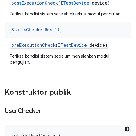
post
Execution
Check
(
ITest
Device
device)
Periksa kondisi sistem setelah eksekusi modul pengujian.
Status
Checker
Result
pre
Execution
Check
(
ITest
Device
device)
Periksa kondisi sistem sebelum menjalankan modul
pengujian.
Konstruktor publik
User
Checker
public UserChecker ()