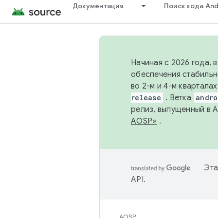
Документация
Поиск кода And
Начиная с 2026 года, 
обеспечения стабильн
во 2-м и 4-м квартала
release
. Ветка
andro
релиз, выпущенный в 
AOSP»
.
Эта
API
.
AOSP