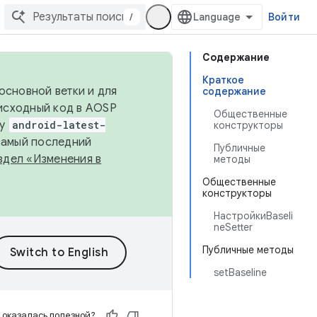
/
Войти
Содержание
Краткое
основной ветки и для
содержание
исходный код в AOSP
Общественные
ку
android-latest-
конструкторы
 самый последний
Публичные
здел «Изменения в
методы
Общественные
конструкторы
НастройкиBaseli
neSetter
Публичные методы
setBaseline
 оказалась полезной?