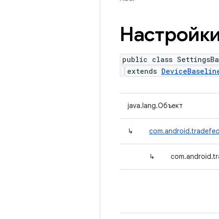
Настройки
public class SettingsBa
extends
DeviceBaselin
java.lang.Объект
↳
com.android.tradefed.
↳
com.android.tr