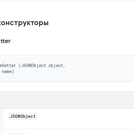
конструкторы
tter
eSetter (JSONObject object, 

 name)
JSONObject