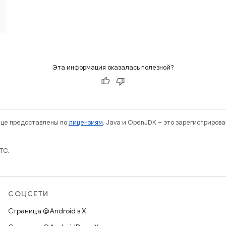
Эта информация оказалась полезной?
нице предоставлены по
лицензиям
. Java и OpenJDK – это зарегистриров
TC.
СОЦСЕТИ
Страница @Android в X