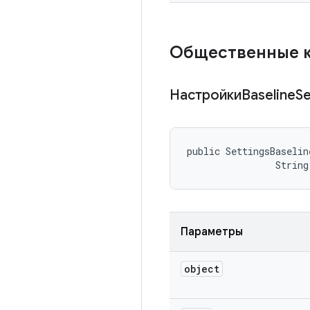
Общественные 
НастройкиBaseline
Se
public SettingsBaselin
                String
Параметры
object