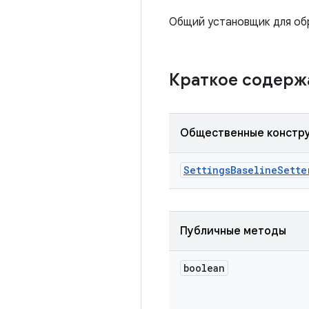
Общий установщик для обр
Краткое содер
Общественные констр
Settings
Baseline
Sette
Публичные методы
boolean