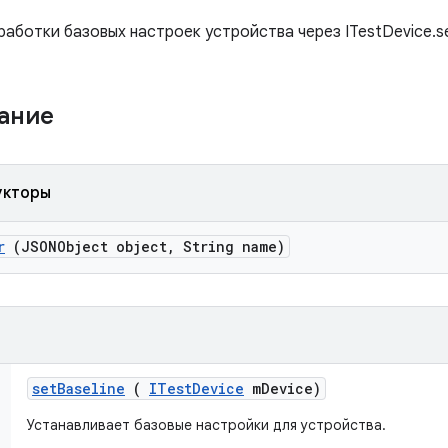
аботки базовых настроек устройства через ITestDevice.set
жание
укторы
r
(JSONObject object
,
String name)
set
Baseline
(
ITest
Device
m
Device)
Устанавливает базовые настройки для устройства.