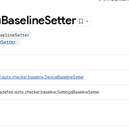
Baseline
Setter
selineSetter
eSetter
suite.checker.baseline.DeviceBaselineSetter
adefed.suite.checker.baseline.SettingsBaselineSetter