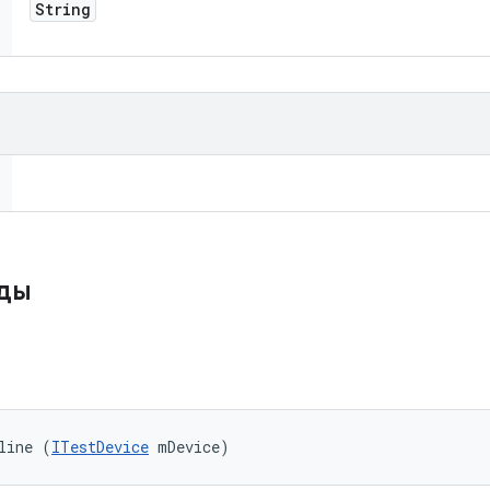
String
оды
line (
ITestDevice
 mDevice)