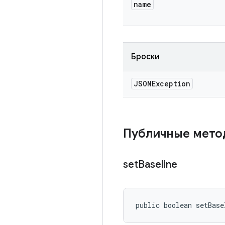
name
Броски
JSONException
Публичные мет
set
Baseline
public boolean setBase