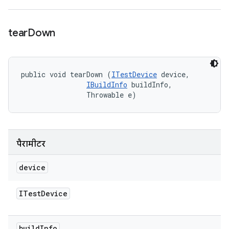
tear
Down
public void tearDown (
ITestDevice
 device, 

IBuildInfo
 buildInfo, 

                Throwable e)
पैरामीटर
device
ITest
Device
build
Info