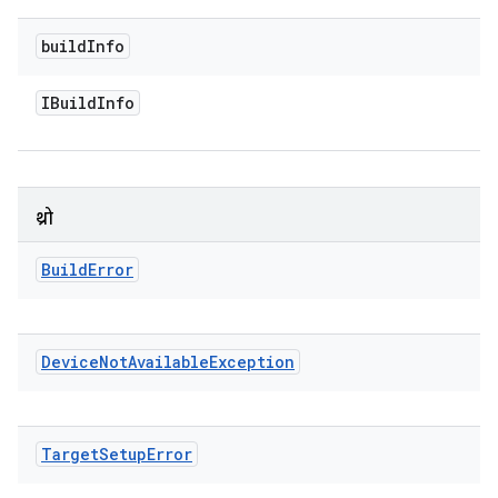
build
Info
IBuild
Info
थ्रो
Build
Error
Device
Not
Available
Exception
Target
Setup
Error