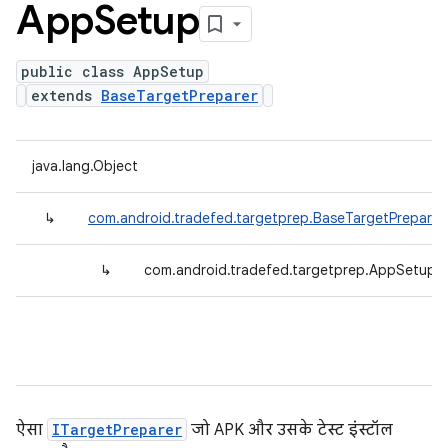
App
Setup
public class AppSetup
extends
BaseTargetPreparer
java.lang.Object
↳
com.android.tradefed.targetprep.BaseTargetPreparer
↳
com.android.tradefed.targetprep.AppSetup
ऐसा
ITargetPreparer
जो APK और उसके टेस्ट इंस्टॉल