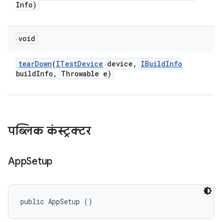
Info)
void
tear
Down
(
ITest
Device
device
,
IBuild
Info
build
Info
,
Throwable e)
पब्लिक कंस्ट्रक्टर
App
Setup
public AppSetup ()