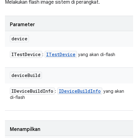
Melakukan flash image sistem di perangkat.
Parameter
device
ITest
Device
ITest
Device
:
yang akan di-flash
device
Build
IDevice
Build
Info
IDevice
Build
Info
:
yang akan
di-flash
Menampilkan