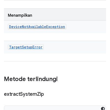
Menampilkan
Device
Not
Available
Exception
Target
Setup
Error
Metode terlindungi
extract
System
Zip