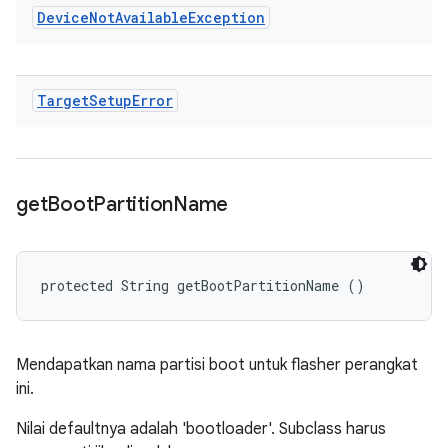
Device
Not
Available
Exception
Target
Setup
Error
get
Boot
Partition
Name
protected String getBootPartitionName ()
Mendapatkan nama partisi boot untuk flasher perangkat
ini.
Nilai defaultnya adalah 'bootloader'. Subclass harus