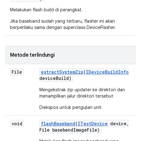
Melakukan flash build di perangkat.
Jika baseband sudah yang terbaru, flasher ini akan
berperilaku sama dengan superclass DeviceFlasher.
Metode terlindungi
File
extract
System
Zip
(
IDevice
Build
Info
device
Build)
Mengekstrak zip updater ke direktori dan
menampilkan jalur direktori tersebut
Diekspos untuk pengujian unit
void
flash
Baseband
(
ITest
Device
device
,
File baseband
Image
File)