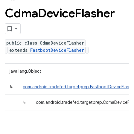
Cdma
Device
Flasher
public class CdmaDeviceFlasher
extends
FastbootDeviceFlasher
java.lang.Object
↳
com.android.tradefed.targetprep.FastbootDeviceFlashe
↳
com.android.tradefed.targetprep.CdmaDeviceFla