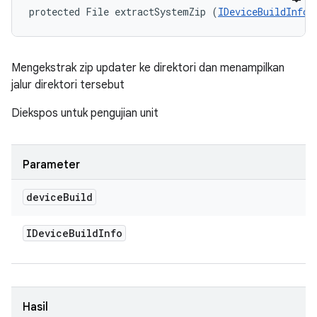
protected File extractSystemZip (
IDeviceBuildInfo
 
Mengekstrak zip updater ke direktori dan menampilkan
jalur direktori tersebut
Diekspos untuk pengujian unit
Parameter
device
Build
IDevice
Build
Info
Hasil