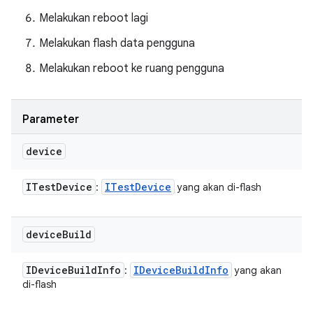
Melakukan reboot lagi
Melakukan flash data pengguna
Melakukan reboot ke ruang pengguna
Parameter
device
ITest
Device
ITest
Device
:
yang akan di-flash
device
Build
IDevice
Build
Info
IDevice
Build
Info
:
yang akan
di-flash