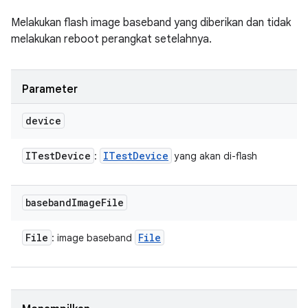
Melakukan flash image baseband yang diberikan dan
tidak
melakukan reboot perangkat setelahnya
.
Parameter
device
ITest
Device
ITest
Device
:
yang akan di-flash
baseband
Image
File
File
File
: image baseband