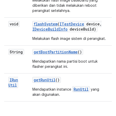
Melakukan flash image baseband yang
diberikan dan
tidak melakukan reboot
perangkat setelahnya
.
void
flash
System
(
ITest
Device
device
,
IDevice
Build
Info
device
Build)
Melakukan flash image sistem di perangkat.
String
get
Boot
Partition
Name
()
Mendapatkan nama partisi boot untuk
flasher perangkat ini.
IRun
get
Run
Util
()
Util
RunUtil
Mendapatkan instance
yang
akan digunakan.