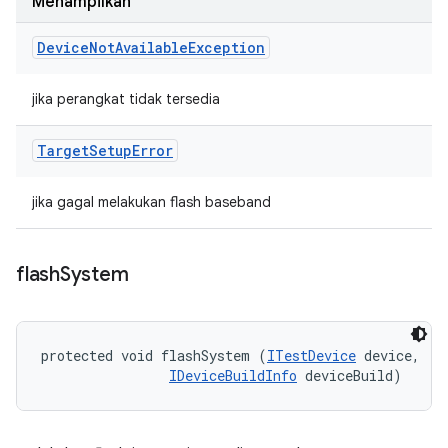
Menampilkan
Device
Not
Available
Exception
jika perangkat tidak tersedia
Target
Setup
Error
jika gagal melakukan flash baseband
flash
System
protected void flashSystem (
ITestDevice
 device, 

IDeviceBuildInfo
 deviceBuild)