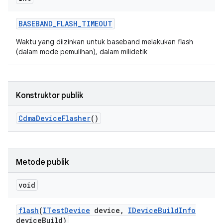
BASEBAND
_
FLASH
_
TIMEOUT
Waktu yang diizinkan untuk baseband melakukan flash
(dalam mode pemulihan), dalam milidetik
Konstruktor publik
Cdma
Device
Flasher
()
Metode publik
void
flash
(
ITest
Device
device
,
IDevice
Build
Info
device
Build)