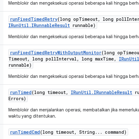
Memblokir dan mengeksekusi operasi beberapa kali hingga berha
run
Fixed
Timed
Retry
(long op
Timeout
,
long poll
Inte
IRun
Util
.
IRunnable
Result
runnable)
Memblokir dan mengeksekusi operasi beberapa kali hingga berha
run
Fixed
Timed
Retry
With
Output
Monitor
(long op
Timeo
Timeout
,
long poll
Interval
,
long max
Time
,
IRun
Uti
runnable)
Memblokir dan mengeksekusi operasi beberapa kali hingga berha
run
Timed
(long timeout
,
IRun
Util
.
IRunnable
Result
ru
Errors)
Memblokir dan menjalankan operasi, membatalkan jika memerluka
waktu yang ditentukan.
run
Timed
Cmd
(long timeout
,
String
.
.
.
command)