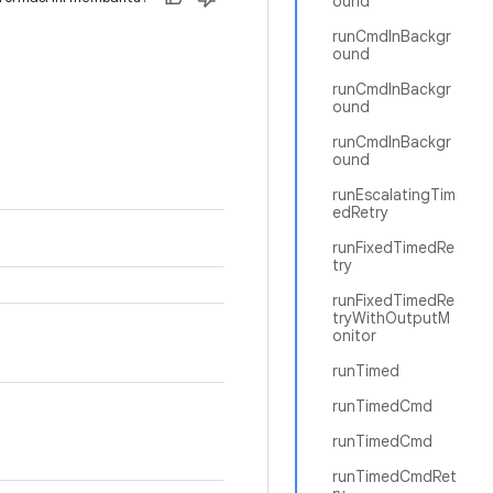
ound
runCmdInBackgr
ound
runCmdInBackgr
ound
runCmdInBackgr
ound
runEscalatingTim
edRetry
runFixedTimedRe
try
runFixedTimedRe
tryWithOutputM
onitor
runTimed
runTimedCmd
runTimedCmd
runTimedCmdRet