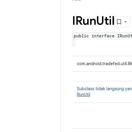
IRun
Util
public interface IRunU
com.android.tradefed.util.IR
Subclass tidak langsung y
RunUtil