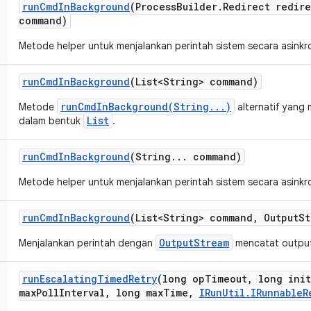
run
Cmd
In
Background
(Process
Builder
.
Redirect redir
command)
Metode helper untuk menjalankan perintah sistem secara asinkr
run
Cmd
In
Background
(List<String> command)
runCmdInBackground(String...)
Metode
alternatif yang
List
dalam bentuk
.
run
Cmd
In
Background
(String
.
.
.
command)
Metode helper untuk menjalankan perintah sistem secara asinkr
run
Cmd
In
Background
(List<String> command
,
Output
St
OutputStream
Menjalankan perintah dengan
mencatat output
run
Escalating
Timed
Retry
(long op
Timeout
,
long init
max
Poll
Interval
,
long max
Time
,
IRun
Util
.
IRunnable
R