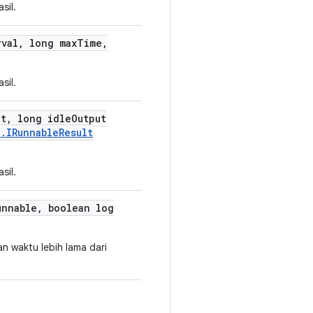
sil.
rval
,
long max
Time
,
sil.
ut
,
long idle
Output
l
.
IRunnable
Result
sil.
nnable
,
boolean log
n waktu lebih lama dari