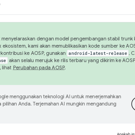
h
uk menyelaraskan dengan model pengembangan stabil trunk
tuk ekosistem, kami akan memublikasikan kode sumber ke A
kontribusi ke AOSP, gunakan
android-latest-release
. 
ase
akan selalu merujuk ke rilis terbaru yang dikirim ke AO
 lihat
Perubahan pada AOSP
.
gle menggunakan teknologi AI untuk menerjemahkan
a pilihan Anda. Terjemahan AI mungkin mengandung
Apakah in