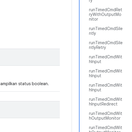
ry
runTimedCmdRet
ryWithOutputMo
nitor
runTimedCmdSile
ntly
runTimedCmdSile
ntlyRetry
runTimedCmdWit
hInput
runTimedCmdWit
hInput
nampilkan status boolean.
runTimedCmdWit
hInput
runTimedCmdWit
hInputRedirect
runTimedCmdWit
hOutputMonitor
runTimedCmdWit