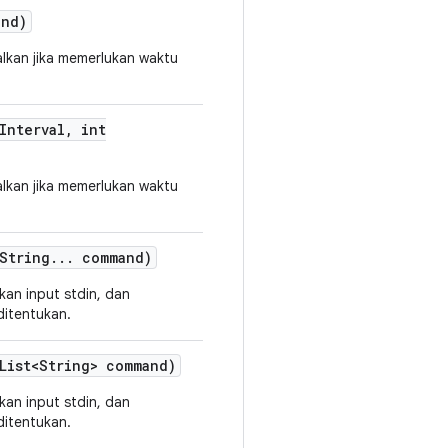
nd)
lkan jika memerlukan waktu
Interval
,
int
lkan jika memerlukan waktu
String
.
.
.
command)
an input stdin, dan
ditentukan.
ist<String> command)
an input stdin, dan
ditentukan.