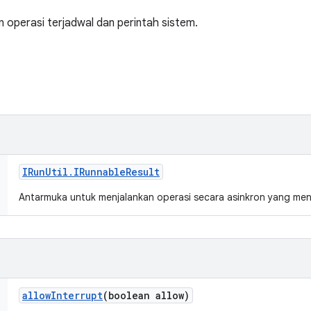
 operasi terjadwal dan perintah sistem.
IRun
Util
.
IRunnable
Result
Antarmuka untuk menjalankan operasi secara asinkron yang me
allow
Interrupt
(boolean allow)