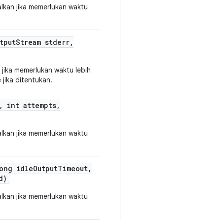
lkan jika memerlukan waktu
tput
Stream stderr
,
jika memerlukan waktu lebih
 jika ditentukan.
,
int attempts
,
lkan jika memerlukan waktu
ong idle
Output
Timeout
,
d)
lkan jika memerlukan waktu