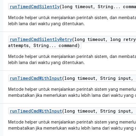
run
Timed
Cmd
Silently
(long timeout
,
String
.
.
.
comma
Metode helper untuk menjalankan perintah sistem, dan membata
lebih lama dari waktu yang ditentukan.
run
Timed
Cmd
Silently
Retry
(long timeout
,
long retry
attempts
,
String
.
.
.
command)
Metode helper untuk menjalankan perintah sistem, dan membata
lebih lama dari waktu yang ditentukan.
run
Timed
Cmd
With
Input
(long timeout
,
String input
,
Metode helper untuk menjalankan perintah sistem yang memerluk
membatalkan jika memerlukan waktu lebih lama dari waktu yang 
run
Timed
Cmd
With
Input
(long timeout
,
String input
,
L
Metode helper untuk menjalankan perintah sistem yang memerluk
membatalkan jika memerlukan waktu lebih lama dari waktu yang 