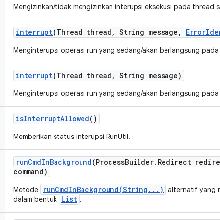
Mengizinkan/tidak mengizinkan interupsi eksekusi pada thread sa
interrupt
(Thread thread
,
String message
,
Error
Ide
Menginterupsi operasi run yang sedang/akan berlangsung pada 
interrupt
(Thread thread
,
String message)
Menginterupsi operasi run yang sedang/akan berlangsung pada 
is
Interrupt
Allowed
()
Memberikan status interupsi RunUtil.
run
Cmd
In
Background
(Process
Builder
.
Redirect redir
command)
runCmdInBackground(String...)
Metode
alternatif yang
List
dalam bentuk
.