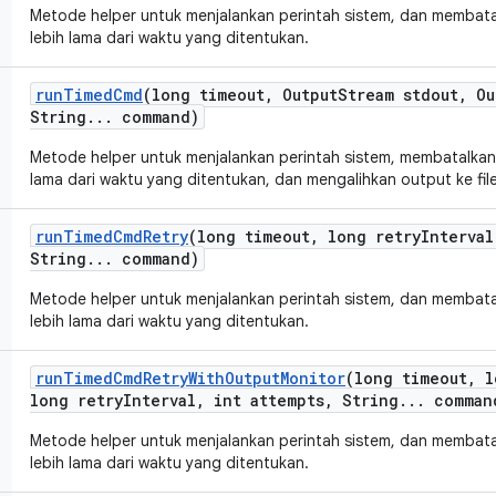
Metode helper untuk menjalankan perintah sistem, dan membata
lebih lama dari waktu yang ditentukan.
run
Timed
Cmd
(long timeout
,
Output
Stream stdout
,
Ou
String
.
.
.
command)
Metode helper untuk menjalankan perintah sistem, membatalkan 
lama dari waktu yang ditentukan, dan mengalihkan output ke file
run
Timed
Cmd
Retry
(long timeout
,
long retry
Interval
String
.
.
.
command)
Metode helper untuk menjalankan perintah sistem, dan membata
lebih lama dari waktu yang ditentukan.
run
Timed
Cmd
Retry
With
Output
Monitor
(long timeout
,
l
long retry
Interval
,
int attempts
,
String
.
.
.
comman
Metode helper untuk menjalankan perintah sistem, dan membata
lebih lama dari waktu yang ditentukan.