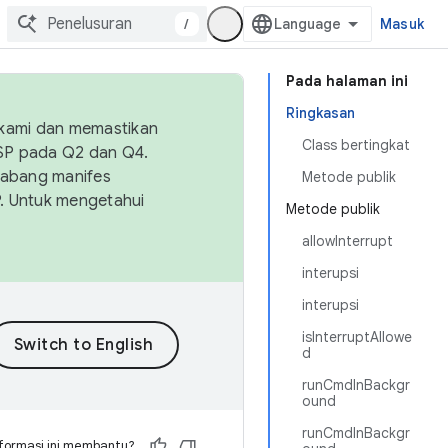
/
Masuk
Pada halaman ini
Ringkasan
 kami dan memastikan
Class bertingkat
OSP pada Q2 dan Q4.
Cabang manifes
Metode publik
SP. Untuk mengetahui
Metode publik
allowInterrupt
interupsi
interupsi
isInterruptAllowe
d
runCmdInBackgr
ound
runCmdInBackgr
formasi ini membantu?