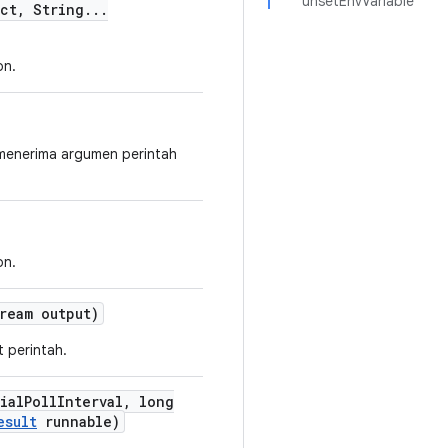
unsetEnvVariable
ect
,
String
.
.
.
on.
 menerima argumen perintah
on.
ream output)
 perintah.
ial
Poll
Interval
,
long
esult
runnable)