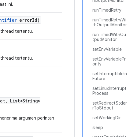
hOutputMonitor
at ini.
runTimedRetry
ntifier
error
Id)
runTimedRetryWi
thOutputMonitor
thread tertentu.
runTimedWithOu
tputMonitor
setEnvVariable
thread tertentu.
setEnvVariablePri
ority
setInterruptibleIn
Future
setLinuxInterrupt
Process
ect
,
List<String>
setRedirectStder
rToStdout
setWorkingDir
 menerima argumen perintah
sleep