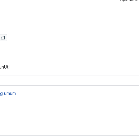
til
unUtil
ang umum