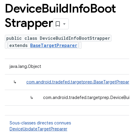
Device
Build
Info
Boot
Strapper
public class DeviceBuildInfoBootStrapper
extends
BaseTargetPreparer
java.lang.Object
↳
com.android.tradefed.targetprep.BaseTargetPreparer
↳
com.android.tradefed.targetprep.DeviceBuil
Sous-classes directes connues
DeviceUpdateTargetPreparer