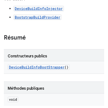
DeviceBuildInfoInjector
BootstrapBuildProvider
Résumé
Constructeurs publics
Device
Build
Info
Boot
Strapper
()
Méthodes publiques
void