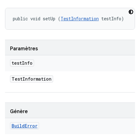
public void setUp (
TestInformation
 testInfo)
Paramètres
test
Info
Test
Information
Génère
Build
Error