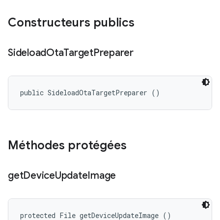
Constructeurs publics
Sideload
Ota
Target
Preparer
public SideloadOtaTargetPreparer ()
Méthodes protégées
get
Device
Update
Image
protected File getDeviceUpdateImage ()