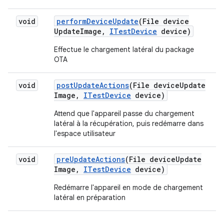
void
perform
Device
Update
(File device
Update
Image
,
ITest
Device
device)
Effectue le chargement latéral du package
OTA
void
post
Update
Actions
(File device
Update
Image
,
ITest
Device
device)
Attend que l'appareil passe du chargement
latéral à la récupération, puis redémarre dans
l'espace utilisateur
void
pre
Update
Actions
(File device
Update
Image
,
ITest
Device
device)
Redémarre l'appareil en mode de chargement
latéral en préparation