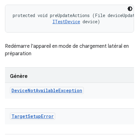
protected void preUpdateActions (File deviceUpdateI
ITestDevice
 device)
Redémarre l'appareil en mode de chargement latéral en
préparation
Génère
Device
Not
Available
Exception
Target
Setup
Error