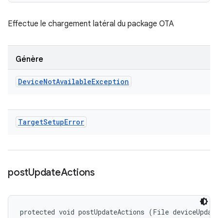
Effectue le chargement latéral du package OTA
Génère
Device
Not
Available
Exception
Target
Setup
Error
post
Update
Actions
protected void postUpdateActions (File deviceUpdate