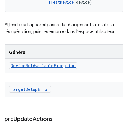
ITestDevice
 device)
Attend que l'appareil passe du chargement latéral à la
récupération, puis redémarre dans l'espace utilisateur
Génère
Device
Not
Available
Exception
Target
Setup
Error
pre
Update
Actions