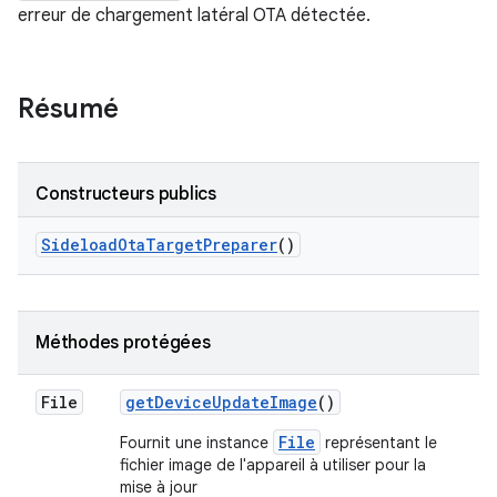
erreur de chargement latéral OTA détectée.
Résumé
Constructeurs publics
Sideload
Ota
Target
Preparer
()
Méthodes protégées
File
get
Device
Update
Image
()
File
Fournit une instance
représentant le
fichier image de l'appareil à utiliser pour la
mise à jour