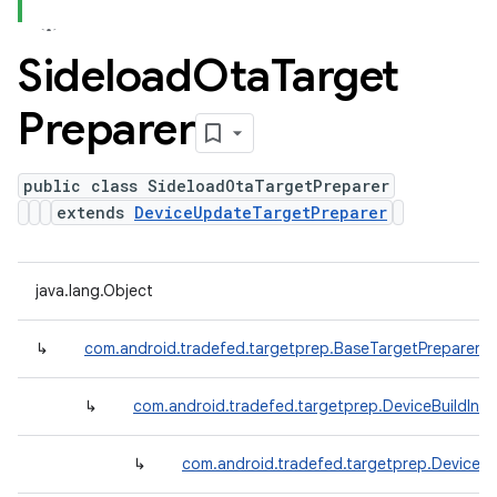
Sideload
Ota
Target
Preparer
public class SideloadOtaTargetPreparer
extends
DeviceUpdateTargetPreparer
java.lang.Object
↳
com.android.tradefed.targetprep.BaseTargetPreparer
↳
com.android.tradefed.targetprep.DeviceBuildInf
↳
com.android.tradefed.targetprep.DeviceU