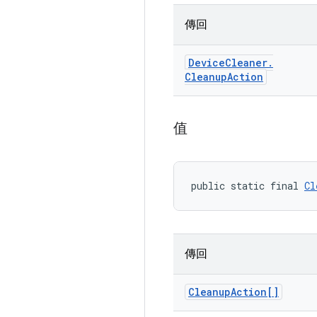
傳回
Device
Cleaner
.
Cleanup
Action
值
public static final 
Cl
傳回
Cleanup
Action[]