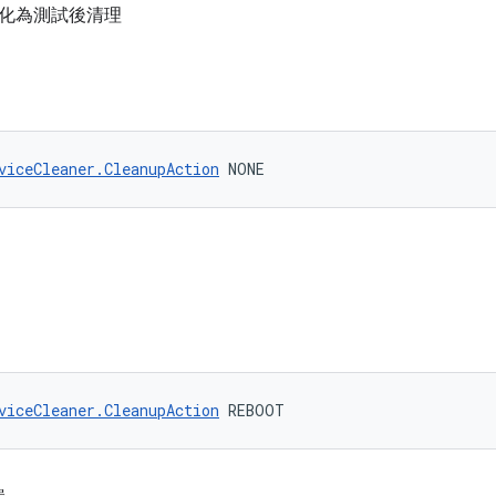
格式化為測試後清理
viceCleaner.CleanupAction
 NONE
viceCleaner.CleanupAction
 REBOOT