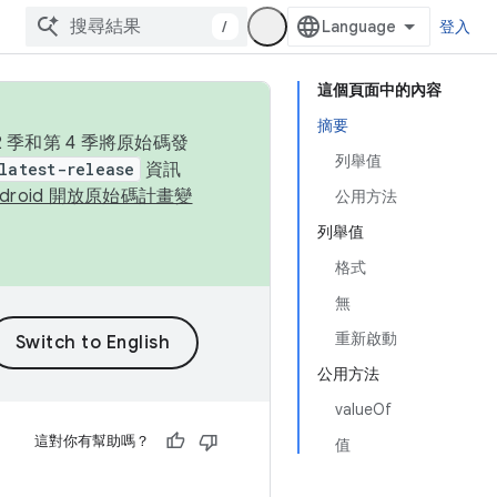
/
登入
這個頁面中的內容
摘要
季和第 4 季將原始碼發
列舉值
latest-release
資訊
ndroid 開放原始碼計畫變
公用方法
列舉值
格式
無
重新啟動
公用方法
valueOf
這對你有幫助嗎？
值