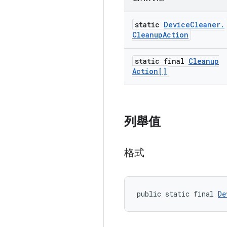
static
Device
Cleaner
.
Cleanup
Action
static final
Cleanup
Action[]
列舉值
格式
public static final 
De