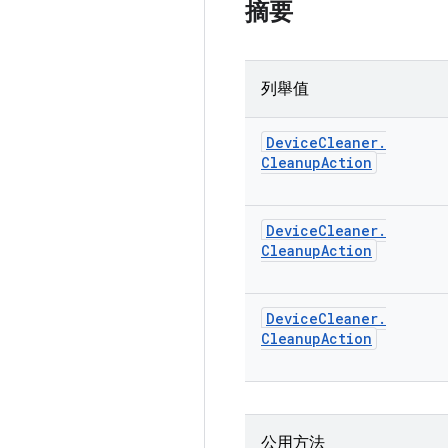
摘要
列舉值
Device
Cleaner
.
Cleanup
Action
Device
Cleaner
.
Cleanup
Action
Device
Cleaner
.
Cleanup
Action
公用方法