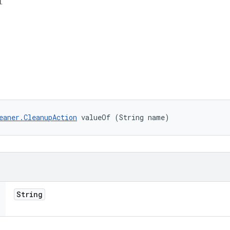
置
eaner.CleanupAction
 valueOf (String name)
String