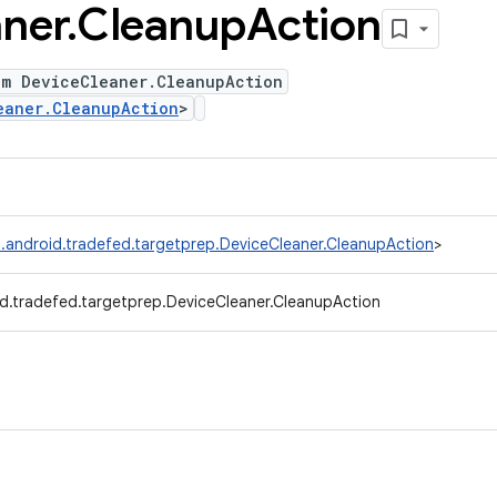
ner
.
Cleanup
Action
um DeviceCleaner.CleanupAction
eaner.CleanupAction
>
.android.tradefed.targetprep.DeviceCleaner.CleanupAction
>
d.tradefed.targetprep.DeviceCleaner.CleanupAction