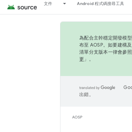
文件
Android 程式碼搜尋工具
為配合主幹穩定開發模型，
布至 AOSP。如要建構及
清單分支版本一律會參照推
更
」。
Go
出錯。
AOSP