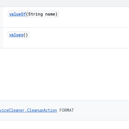
value
Of
(String name)
values
()
viceCleaner.CleanupAction
 FORMAT