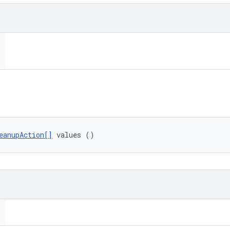
eanupAction[]
 values ()