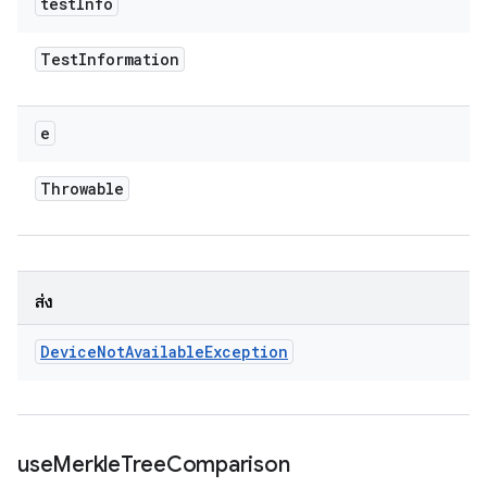
test
Info
Test
Information
e
Throwable
ส่ง
Device
Not
Available
Exception
use
Merkle
Tree
Comparison