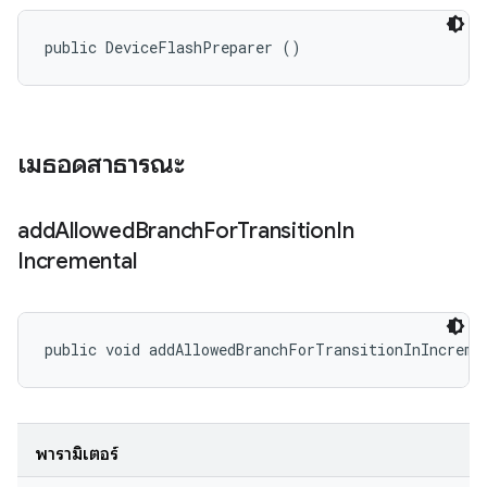
public DeviceFlashPreparer ()
เมธอดสาธารณะ
add
Allowed
Branch
For
Transition
In
Incremental
public void addAllowedBranchForTransitionInIncreme
พารามิเตอร์