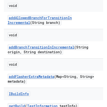
void
add
Allowed
Branch
For
Transition
In
Incremental
(String branch)
void
add
Branch
Transition
In
Incremental
(String
origin
,
String destination)
void
add
Flasher
Extra
Metadata
(Map<String
,
String>
metadata)
IBuild
Info
get
Build
(
Test
Information
test
Info)