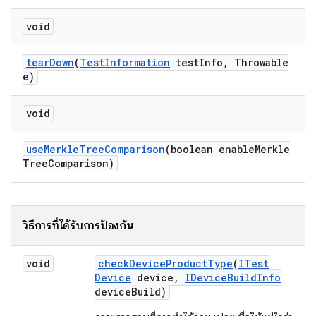
void
tear
Down
(
Test
Information
test
Info
,
Throwable
e)
void
use
Merkle
Tree
Comparison
(boolean enable
Merkle
Tree
Comparison)
วิธีการที่ได้รับการป้องกัน
void
check
Device
Product
Type
(
ITest
Device
device
,
IDevice
Build
Info
device
Build)