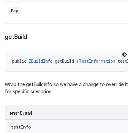
Map
get
Build
public 
IBuildInfo
 getBuild (
TestInformation
 testIn
Wrap the getBuildInfo so we have a change to override it
for specific scenarios.
พารามิเตอร์
test
Info