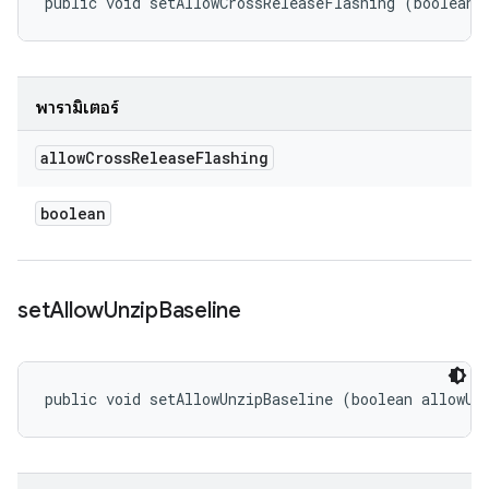
public void setAllowCrossReleaseFlashing (boolean 
พารามิเตอร์
allow
Cross
Release
Flashing
boolean
set
Allow
Unzip
Baseline
public void setAllowUnzipBaseline (boolean allowUn