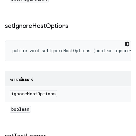
set
Ignore
Host
Options
public void setIgnoreHostOptions (boolean ignoreHo
พารามิเตอร์
ignore
Host
Options
boolean