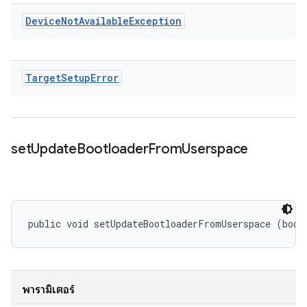
Device
Not
Available
Exception
Target
Setup
Error
set
Update
Bootloader
From
Userspace
public void setUpdateBootloaderFromUserspace (bool
พารามิเตอร์