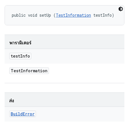
public void setUp (
TestInformation
 testInfo)
พารามิเตอร์
test
Info
Test
Information
ส่ง
Build
Error