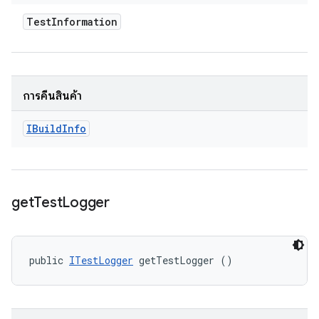
Test
Information
การคืนสินค้า
IBuild
Info
get
Test
Logger
public 
ITestLogger
 getTestLogger ()