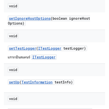
void
set
Ignore
Host
Options
(boolean ignore
Host
Options)
void
set
Test
Logger
(
ITest
Logger
test
Logger)
ITestLogger
แทรกอินสแตนซ์
void
set
Up
(
Test
Information
test
Info)
void