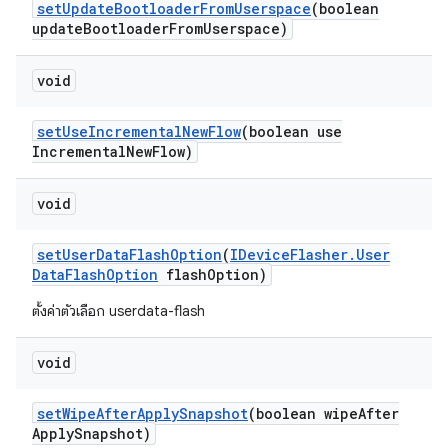
set
Update
Bootloader
From
Userspace
(boolean
update
Bootloader
From
Userspace)
void
set
Use
Incremental
New
Flow
(boolean use
Incremental
New
Flow)
void
set
User
Data
Flash
Option
(
IDevice
Flasher
.
User
Data
Flash
Option
flash
Option)
ตั้งค่าตัวเลือก userdata-flash
void
set
Wipe
After
Apply
Snapshot
(boolean wipe
After
Apply
Snapshot)