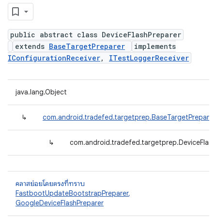
public abstract class DeviceFlashPreparer
extends
BaseTargetPreparer
implements
IConfigurationReceiver
,
ITestLoggerReceiver
java.lang.Object
↳
com.android.tradefed.targetprep.BaseTargetPreparer
↳
com.android.tradefed.targetprep.DeviceFlash
คลาสย่อยโดยตรงที่ทราบ
FastbootUpdateBootstrapPreparer
,
GoogleDeviceFlashPreparer