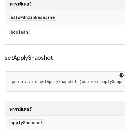
พารามิเตอร์
allow
Unzip
Baseline
boolean
set
Apply
Snapshot
public void setApplySnapshot (boolean applySnapsho
พารามิเตอร์
apply
Snapshot