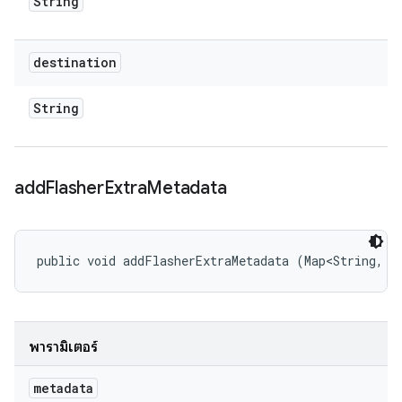
String
destination
String
add
Flasher
Extra
Metadata
public void addFlasherExtraMetadata (Map<String, S
พารามิเตอร์
metadata