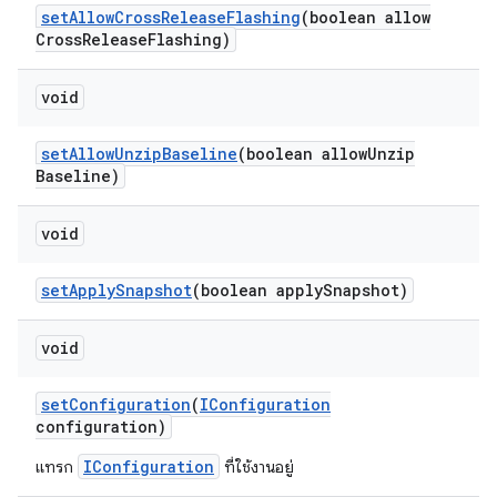
set
Allow
Cross
Release
Flashing
(boolean allow
Cross
Release
Flashing)
void
set
Allow
Unzip
Baseline
(boolean allow
Unzip
Baseline)
void
set
Apply
Snapshot
(boolean apply
Snapshot)
void
set
Configuration
(
IConfiguration
configuration)
IConfiguration
แทรก
ที่ใช้งานอยู่