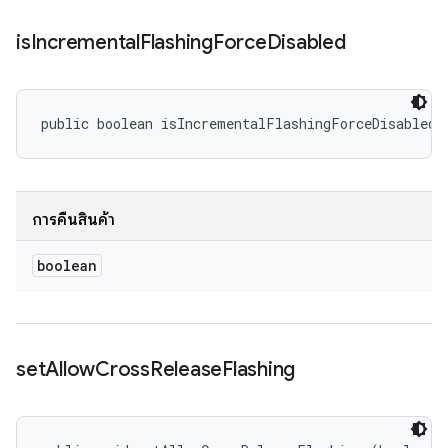
is
Incremental
Flashing
Force
Disabled
public boolean isIncrementalFlashingForceDisabled 
การคืนสินค้า
boolean
set
Allow
Cross
Release
Flashing