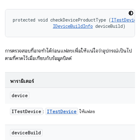
protected void checkDeviceProductType (
ITestDevice
IDeviceBuildInfo
 deviceBuild)
การตรวจสอบที่อาจทำได้ก่อนแฟลชเพื่อให้แน่ใจว่าอุปกรณ์เป็นไป
ตามที่คาดไว้เมื่อเทียบกับข้อมูลบิลด์
พารามิเตอร์
device
ITest
Device
ITest
Device
:
ให้แฟลช
device
Build