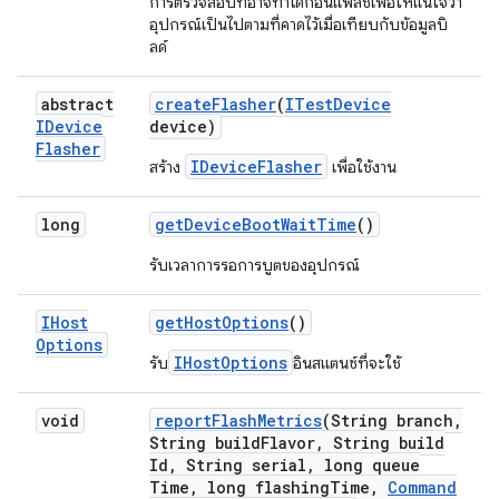
การตรวจสอบที่อาจทำได้ก่อนแฟลชเพื่อให้แน่ใจว่า
อุปกรณ์เป็นไปตามที่คาดไว้เมื่อเทียบกับข้อมูลบิ
ลด์
abstract
create
Flasher
(
ITest
Device
IDevice
device)
Flasher
IDeviceFlasher
สร้าง
เพื่อใช้งาน
long
get
Device
Boot
Wait
Time
()
รับเวลาการรอการบูตของอุปกรณ์
IHost
get
Host
Options
()
Options
IHostOptions
รับ
อินสแตนซ์ที่จะใช้
void
report
Flash
Metrics
(String branch
,
String build
Flavor
,
String build
Id
,
String serial
,
long queue
Time
,
long flashing
Time
,
Command