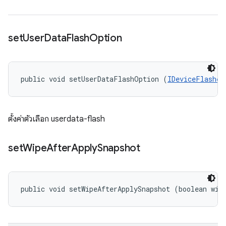
set
User
Data
Flash
Option
public void setUserDataFlashOption (
IDeviceFlasher
ตั้งค่าตัวเลือก userdata-flash
set
Wipe
After
Apply
Snapshot
public void setWipeAfterApplySnapshot (boolean wip