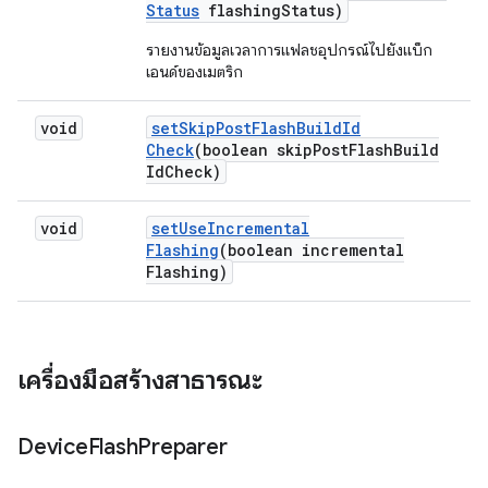
Status
flashing
Status)
รายงานข้อมูลเวลาการแฟลชอุปกรณ์ไปยังแบ็ก
เอนด์ของเมตริก
void
set
Skip
Post
Flash
Build
Id
Check
(boolean skip
Post
Flash
Build
Id
Check)
void
set
Use
Incremental
Flashing
(boolean incremental
Flashing)
เครื่องมือสร้างสาธารณะ
Device
Flash
Preparer