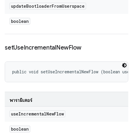
update
Bootloader
From
Userspace
boolean
set
Use
Incremental
New
Flow
public void setUseIncrementalNewFlow (boolean useI
พารามิเตอร์
use
Incremental
New
Flow
boolean