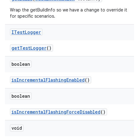
Wrap the getBuildInfo so we have a change to override it
for specific scenarios.
ITest
Logger
get
Test
Logger
()
boolean
is
Incremental
Flashing
Enabled
()
boolean
is
Incremental
Flashing
Force
Disabled
()
void