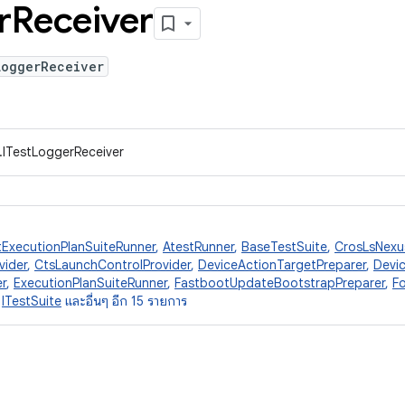
r
Receiver
LoggerReceiver
.ITestLoggerReceiver
tExecutionPlanSuiteRunner
,
AtestRunner
,
BaseTestSuite
,
CrosLsNexu
vider
,
CtsLaunchControlProvider
,
DeviceActionTargetPreparer
,
Devic
r
,
ExecutionPlanSuiteRunner
,
FastbootUpdateBootstrapPreparer
,
Fo
,
ITestSuite
และอื่นๆ อีก 15 รายการ