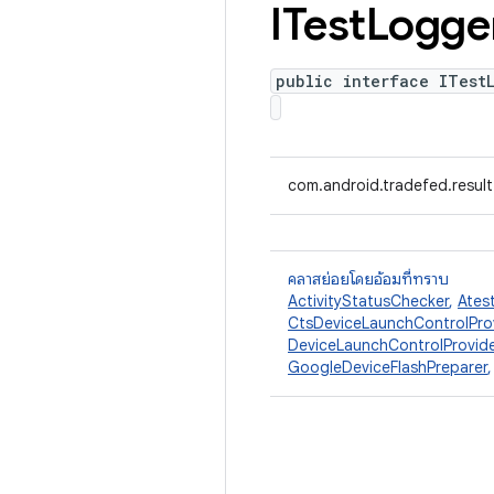
ITest
Logge
public interface ITest
com.android.tradefed.result
คลาสย่อยโดยอ้อมที่ทราบ
ActivityStatusChecker
,
Ates
CtsDeviceLaunchControlPro
DeviceLaunchControlProvide
GoogleDeviceFlashPreparer