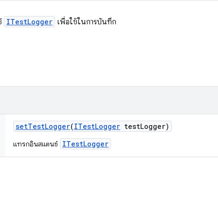
ซ์
ITestLogger
เพื่อใช้ในการบันทึก
set
Test
Logger
(
ITest
Logger
test
Logger)
ITestLogger
แทรกอินสแตนซ์