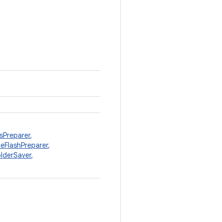
sPreparer
,
eFlashPreparer
,
lderSaver
,