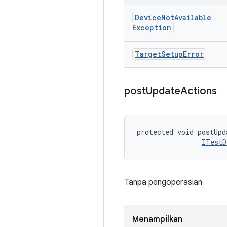
Device
Not
Available
Exception
Target
Setup
Error
post
Update
Actions
protected void postUpd
ITestD
Tanpa pengoperasian
Menampilkan