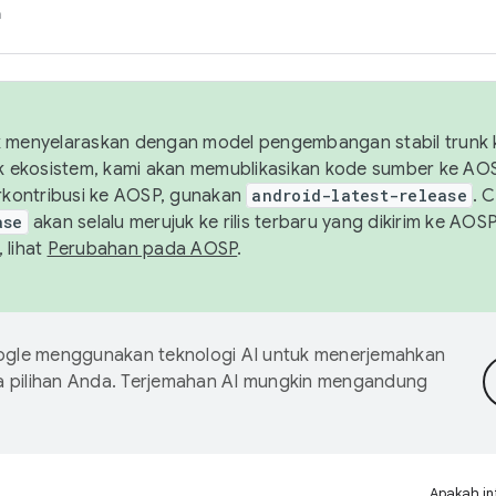
h
uk menyelaraskan dengan model pengembangan stabil trunk
tuk ekosistem, kami akan memublikasikan kode sumber ke A
kontribusi ke AOSP, gunakan
android-latest-release
. 
ase
akan selalu merujuk ke rilis terbaru yang dikirim ke AO
 lihat
Perubahan pada AOSP
.
gle menggunakan teknologi AI untuk menerjemahkan
a pilihan Anda. Terjemahan AI mungkin mengandung
Apakah in