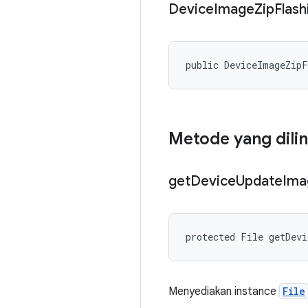
Device
Image
Zip
Flash
public DeviceImageZip
Metode yang dili
get
Device
Update
Ima
protected File getDev
Menyediakan instance
File