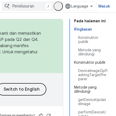
/
Masuk
Pada halaman ini
Ringkasan
 kami dan memastikan
Konstruktor
OSP pada Q2 dan Q4.
publik
Cabang manifes
Metode yang
SP. Untuk mengetahui
dilindungi
Konstruktor publik
DeviceImageZipFl
ashingTargetPre
parer
Metode yang
dilindungi
getDeviceUpdat
eImage
performDeviceU
formasi ini membantu?