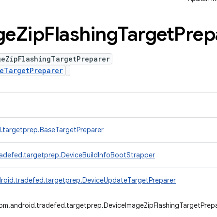
ge
Zip
Flashing
Target
Prep
geZipFlashingTargetPreparer
eTargetPreparer
.targetprep.BaseTargetPreparer
radefed.targetprep.DeviceBuildInfoBootStrapper
roid.tradefed.targetprep.DeviceUpdateTargetPreparer
om.android.tradefed.targetprep.DeviceImageZipFlashingTargetPrep