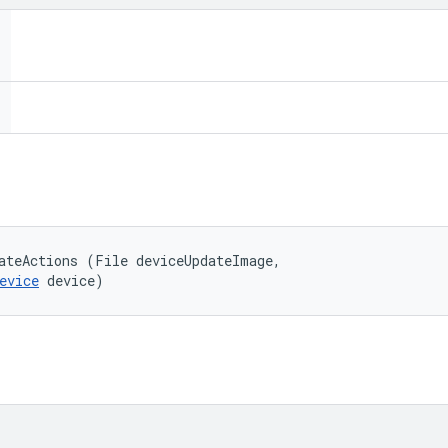
ateActions (File deviceUpdateImage, 

evice
 device)