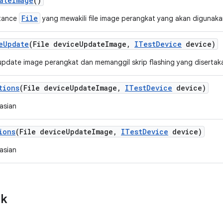
ate
Image
()
File
stance
yang mewakili file image perangkat yang akan digunak
e
Update
(File device
Update
Image
,
ITest
Device
device)
update image perangkat dan memanggil skrip flashing yang disertak
tions
(File device
Update
Image
,
ITest
Device
device)
asian
ions
(File device
Update
Image
,
ITest
Device
device)
asian
ik