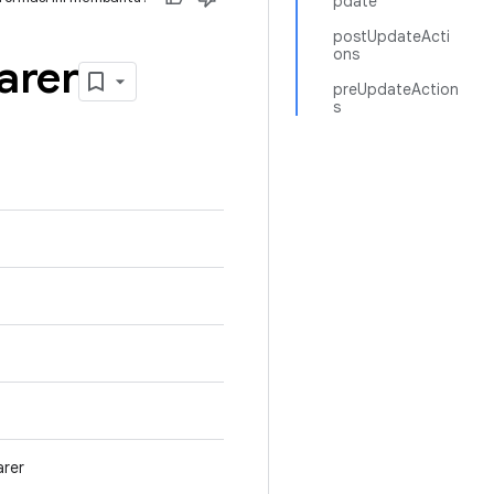
pdate
postUpdateActi
ons
arer
preUpdateAction
s
arer