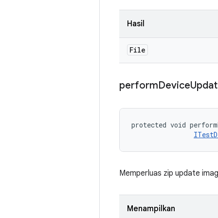
Hasil
File
perform
Device
Updat
protected void perform
ITestD
Memperluas zip update image
Menampilkan