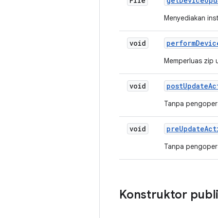
File
get
Device
Upd
Menyediakan in
void
perform
Devic
Memperluas zip 
void
post
Update
Ac
Tanpa pengoper
void
pre
Update
Act
Tanpa pengoper
Konstruktor publ