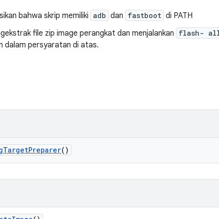
ikan bahwa skrip memiliki
adb
dan
fastboot
di PATH
ngekstrak file zip image perangkat dan menjalankan
flash- al
n dalam persyaratan di atas.
g
Target
Preparer
()