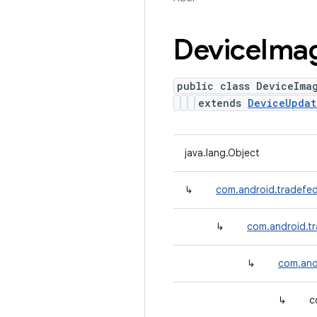
Device
Ima
public class DeviceIma
extends
DeviceUpdat
java.lang.Object
↳
com.android.tradefed
↳
com.android.t
↳
com.and
↳
c