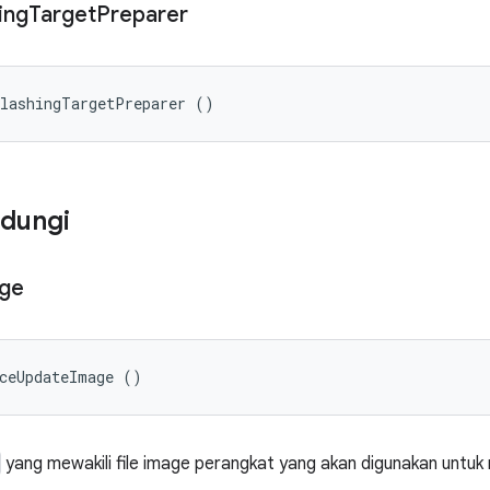
ing
Target
Preparer
FlashingTargetPreparer ()
ndungi
ge
iceUpdateImage ()
yang mewakili file image perangkat yang akan digunakan untu