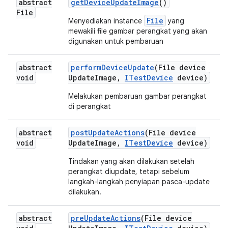
abstract
get
Device
Update
Image
()
File
File
Menyediakan instance
yang
mewakili file gambar perangkat yang akan
digunakan untuk pembaruan
abstract
perform
Device
Update
(File device
void
Update
Image
,
ITest
Device
device)
Melakukan pembaruan gambar perangkat
di perangkat
abstract
post
Update
Actions
(File device
void
Update
Image
,
ITest
Device
device)
Tindakan yang akan dilakukan setelah
perangkat diupdate, tetapi sebelum
langkah-langkah penyiapan pasca-update
dilakukan.
abstract
pre
Update
Actions
(File device