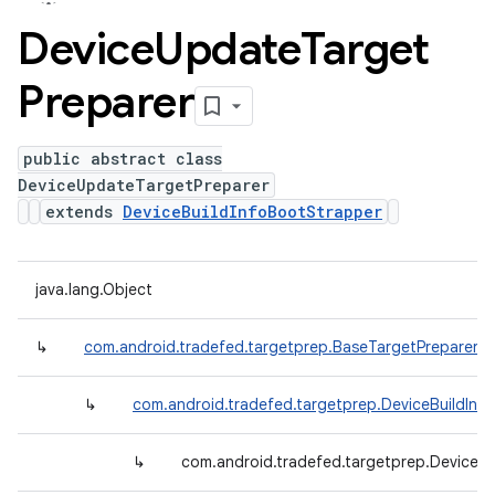
Device
Update
Target
Preparer
public abstract class
DeviceUpdateTargetPreparer
extends
DeviceBuildInfoBootStrapper
java.lang.Object
↳
com.android.tradefed.targetprep.BaseTargetPreparer
↳
com.android.tradefed.targetprep.DeviceBuildInf
↳
com.android.tradefed.targetprep.DeviceU