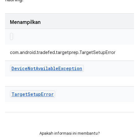
Menampilkan
com.android.tradefed.targetprep.TargetSetupError
Device
Not
Available
Exception
Target
Setup
Error
Apakah informasi ini membantu?