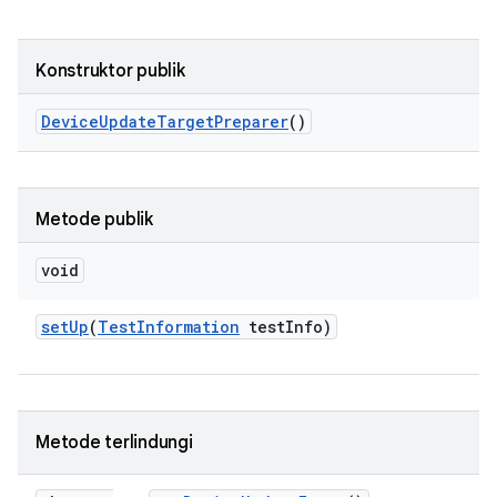
Konstruktor publik
Device
Update
Target
Preparer
()
Metode publik
void
set
Up
(
Test
Information
test
Info)
Metode terlindungi