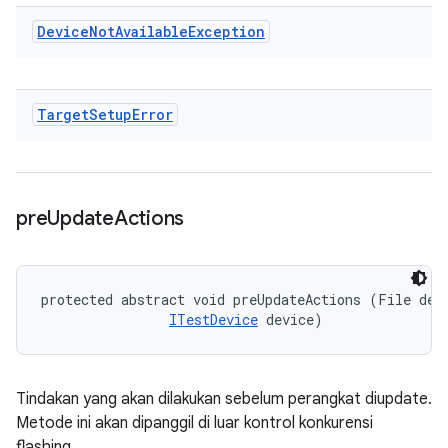
Device
Not
Available
Exception
Target
Setup
Error
pre
Update
Actions
protected abstract void preUpdateActions (File devi
ITestDevice
 device)
Tindakan yang akan dilakukan sebelum perangkat diupdate.
Metode ini akan dipanggil di luar kontrol konkurensi
flashing.