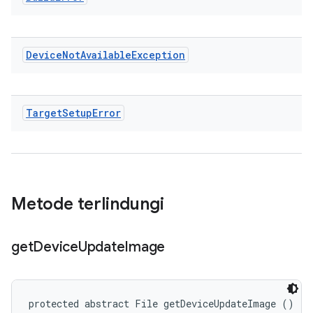
Device
Not
Available
Exception
Target
Setup
Error
Metode terlindungi
get
Device
Update
Image
protected abstract File getDeviceUpdateImage ()