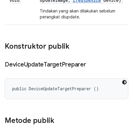
void
Update
Image
,
ITest
Device
device)
Tindakan yang akan dilakukan sebelum
perangkat diupdate.
Konstruktor publik
Device
Update
Target
Preparer
public DeviceUpdateTargetPreparer ()
Metode publik