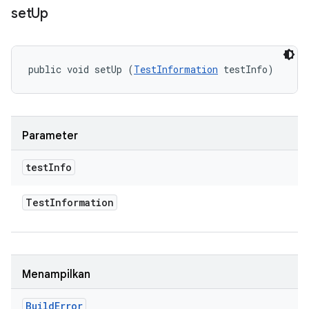
set
Up
public void setUp (
TestInformation
 testInfo)
Parameter
test
Info
Test
Information
Menampilkan
Build
Error