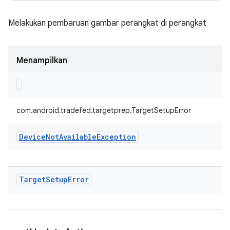
Melakukan pembaruan gambar perangkat di perangkat
Menampilkan
com.android.tradefed.targetprep.TargetSetupError
Device
Not
Available
Exception
Target
Setup
Error