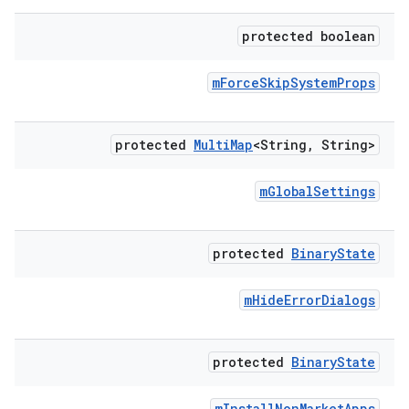
protected boolean
m
Force
Skip
System
Props
protected
Multi
Map
<String
,
String>
m
Global
Settings
protected
Binary
State
m
Hide
Error
Dialogs
protected
Binary
State
m
Install
Non
Market
Apps