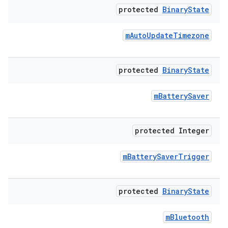
protected
Binary
State
m
Auto
Update
Timezone
protected
Binary
State
m
Battery
Saver
protected Integer
m
Battery
Saver
Trigger
protected
Binary
State
m
Bluetooth