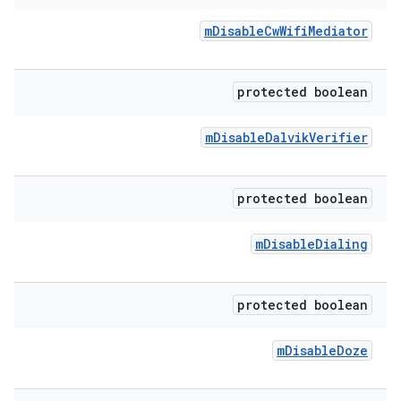
m
Disable
Cw
Wifi
Mediator
protected boolean
m
Disable
Dalvik
Verifier
protected boolean
m
Disable
Dialing
protected boolean
m
Disable
Doze