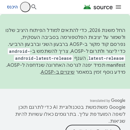
היכנס
החל משנת 2026, כדי להתאים למודל הפיתוח היציב שלנו
ולשמור על יציבות הפלטפורמה בסביבה העסקית,
נפרסם קוד מקור ב-AOSP ברבעון השני וברבעון הרביעי.
כדי ליצור ולתרום ל-AOSP, צריך להשתמש ב-
android-
latest-release
. הענף
android-latest-release
manifest תמיד יפנה לגרסה האחרונה שנדחפה ל-AOSP.
מידע נוסף זמין במאמר
שינויים ב-AOSP
.
‫Google משתמשת בטכנולוגיית AI כדי לתרגם תוכן
לשפה המועדפת עליך. בתרגומים כאלו עשויות להיות
שגיאות.