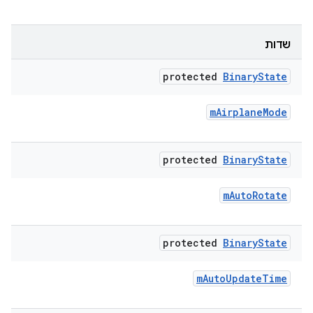
שדות
protected
Binary
State
m
Airplane
Mode
protected
Binary
State
m
Auto
Rotate
protected
Binary
State
m
Auto
Update
Time