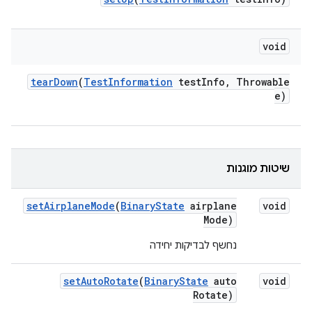
void
tear
Down
(
Test
Information
test
Info
,
Throwable
e)
שיטות מוגנות
set
Airplane
Mode
(
Binary
State
airplane
void
Mode)
נחשף לבדיקות יחידה
set
Auto
Rotate
(
Binary
State
auto
void
Rotate)