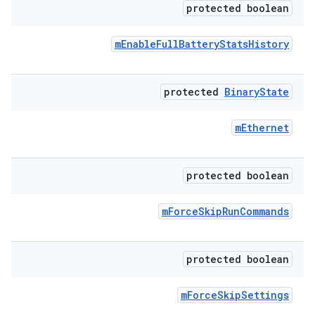
protected boolean
m
Enable
Full
Battery
Stats
History
protected
Binary
State
m
Ethernet
protected boolean
m
Force
Skip
Run
Commands
protected boolean
m
Force
Skip
Settings