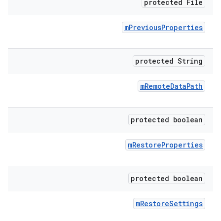
protected File
m
Previous
Properties
protected String
m
Remote
Data
Path
protected boolean
m
Restore
Properties
protected boolean
m
Restore
Settings