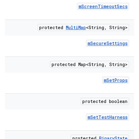
m
Screen
Timeout
Secs
protected
Multi
Map
<String
,
String>
m
Secure
Settings
protected Map<String
,
String>
m
Set
Props
protected boolean
m
Set
Test
Harness
protected
Binary
State