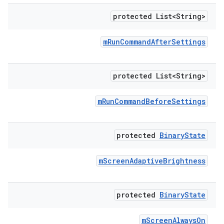
protected List<String>
m
Run
Command
After
Settings
protected List<String>
m
Run
Command
Before
Settings
protected
Binary
State
m
Screen
Adaptive
Brightness
protected
Binary
State
m
Screen
Always
On