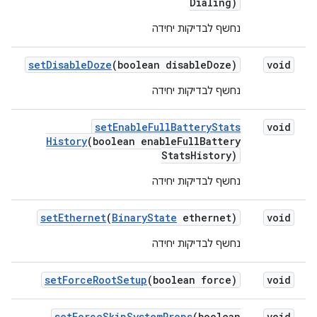
Dialing)
נחשף לבדיקות יחידה
set
Disable
Doze
(boolean disable
Doze)
void
נחשף לבדיקות יחידה
set
Enable
Full
Battery
Stats
void
History
(boolean enable
Full
Battery
Stats
History)
נחשף לבדיקות יחידה
set
Ethernet
(
Binary
State
ethernet)
void
נחשף לבדיקות יחידה
set
Force
Root
Setup
(boolean force)
void
set
Force
Skip
System
Props
(boolean
void