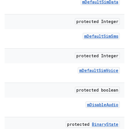
m
Default
Sim
Data
protected Integer
m
Default
Sim
Sms
protected Integer
m
Default
Sim
Voice
protected boolean
m
Disable
Audio
protected
Binary
State