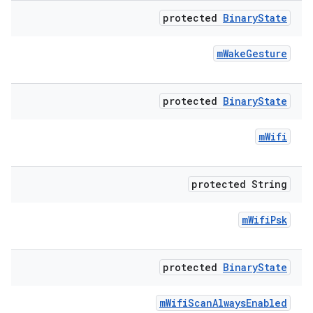
protected
Binary
State
m
Wake
Gesture
protected
Binary
State
m
Wifi
protected String
m
Wifi
Psk
protected
Binary
State
m
Wifi
Scan
Always
Enabled