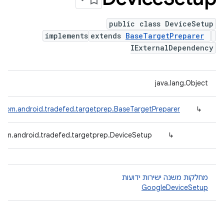
public class DeviceSetup
implements
extends
BaseTargetPreparer
IExternalDependency
java.lang.Object
com.android.tradefed.targetprep.BaseTargetPreparer
↳
com.android.tradefed.targetprep.DeviceSetup
↳
מחלקות משנה ישירות ידועות
GoogleDeviceSetup