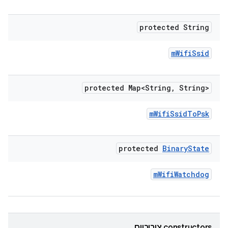
protected String
m
Wifi
Ssid
protected Map<String
,
String>
m
Wifi
Ssid
To
Psk
protected
Binary
State
m
Wifi
Watchdog
‫constructors ציבוריים