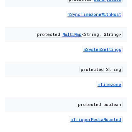
m
Sync
Timezone
With
Host
protected
Multi
Map
<String
,
String>
m
System
Settings
protected String
m
Timezone
protected boolean
m
Trigger
Media
Mounted