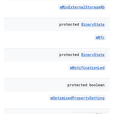
m
Min
External
Storage
Kb
protected
Binary
State
m
Nfc
protected
Binary
State
m
Notification
Led
protected boolean
m
Optimized
Property
Setting