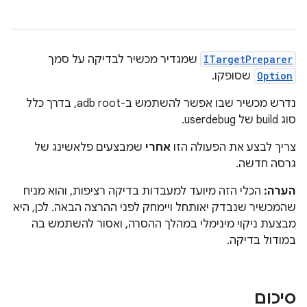
ITargetPreparer
שמגדיר מכשיר לבדיקה על סמך
Option
שסופקו.
נדרש מכשיר שבו אפשר להשתמש ב-adb root, בדרך כלל
סוג build של userdebug.
צריך לבצע את הפעולה הזו
אחרי
שמבצעים פלאשינג של
גרסה חדשה.
הערה:
הכלי הזה מיועד למעבדות בדיקה רציפות, והוא מניח
שהמכשיר שנבדק יאותחל ויימחק לפני ההרצה הבאה. לכן, היא
מבצעת ניקוי מינימלי במהלך ההסרה, ואסור להשתמש בה
במודול בדיקה.
סיכום