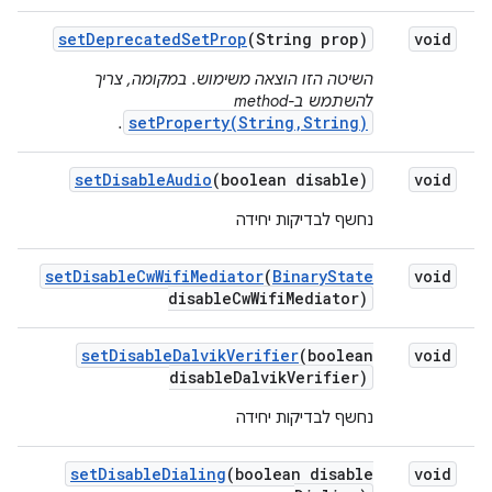
set
Deprecated
Set
Prop
(String prop)
void
השיטה הזו הוצאה משימוש. במקומה, צריך
להשתמש ב-method‏
setProperty(String,String)
.
set
Disable
Audio
(boolean disable)
void
נחשף לבדיקות יחידה
set
Disable
Cw
Wifi
Mediator
(
Binary
State
void
disable
Cw
Wifi
Mediator)
set
Disable
Dalvik
Verifier
(boolean
void
disable
Dalvik
Verifier)
נחשף לבדיקות יחידה
set
Disable
Dialing
(boolean disable
void