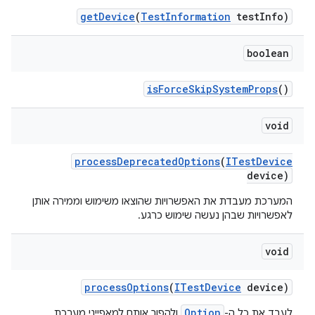
get
Device
(
Test
Information
test
Info)
boolean
is
Force
Skip
System
Props
()
void
process
Deprecated
Options
(
ITest
Device
device)
המערכת מעבדת את האפשרויות שהוצאו משימוש וממירה אותן
לאפשרויות שבהן נעשה שימוש כרגע.
void
process
Options
(
ITest
Device
device)
Option
לעבד את כל ה-
ולהפוך אותם למאפייני מערכת,