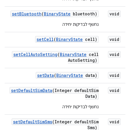
set
Bluetooth
(
Binary
State
bluetooth)
void
נחשף לבדיקות יחידה
set
Cell
(
Binary
State
cell)
void
set
Cell
Auto
Setting
(
Binary
State
cell
void
Auto
Setting)
set
Data
(
Binary
State
data)
void
set
Default
Sim
Data
(Integer default
Sim
void
Data)
נחשף לבדיקות יחידה
set
Default
Sim
Sms
(Integer default
Sim
void
Sms)