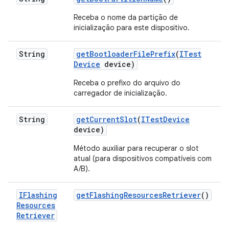
Receba o nome da partição de
inicialização para este dispositivo.
String
get
Bootloader
File
Prefix
(
ITest
Device
device)
Receba o prefixo do arquivo do
carregador de inicialização.
String
get
Current
Slot
(
ITest
Device
device)
Método auxiliar para recuperar o slot
atual (para dispositivos compatíveis com
A/B).
IFlashing
get
Flashing
Resources
Retriever
()
Resources
Retriever