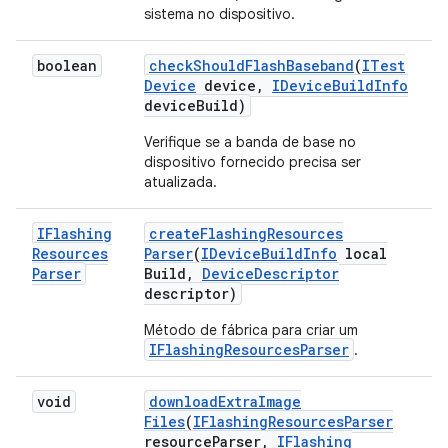
sistema no dispositivo.
boolean
check
Should
Flash
Baseband
(
ITest
Device
device
,
IDevice
Build
Info
device
Build)
Verifique se a banda de base no
dispositivo fornecido precisa ser
atualizada.
IFlashing
create
Flashing
Resources
Resources
Parser
(
IDevice
Build
Info
local
Parser
Build
,
Device
Descriptor
descriptor)
Método de fábrica para criar um
IFlashingResourcesParser
.
void
download
Extra
Image
Files
(
IFlashing
Resources
Parser
resource
Parser
,
IFlashing