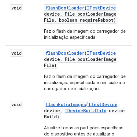
void
flash
Bootloader
(
ITest
Device
device
,
File bootloader
Image
File
,
boolean require
Reboot)
Faz o flash da imagem do carregador de
inicialização especificada.
void
flash
Bootloader
(
ITest
Device
device
,
File bootloader
Image
File)
Faz o flash da imagem do carregador de
inicialização especificada e reinicializa o
carregador de inicialização.
void
flash
Extra
Images
(
ITest
Device
device
,
IDevice
Build
Info
device
Build)
Atualize todas as partições específicas
do dispositivo antes de atualizar o