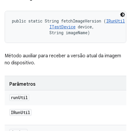
public static String fetchImageVersion (
IRunUtil
 r
ITestDevice
 device, 

                String imageName)
Método auxiliar para receber a versão atual da imagem
no dispositivo.
Parâmetros
run
Util
IRun
Util