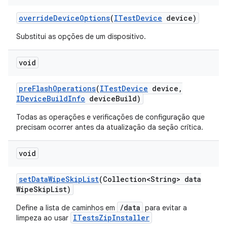
override
Device
Options
(
ITest
Device
device)
Substitui as opções de um dispositivo.
void
pre
Flash
Operations
(
ITest
Device
device
,
IDevice
Build
Info
device
Build)
Todas as operações e verificações de configuração que
precisam ocorrer antes da atualização da seção crítica.
void
set
Data
Wipe
Skip
List
(Collection<String> data
Wipe
Skip
List)
/data
Define a lista de caminhos em
para evitar a
ITestsZipInstaller
limpeza ao usar