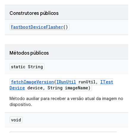
Construtores públicos
Fastboot
Device
Flasher
()
Métodos públicos
static String
fetch
Image
Version
(
IRun
Util
run
Util
,
ITest
Device
device
,
String image
Name)
Método auxiliar para receber a versão atual da imagem no
dispositivo.
void