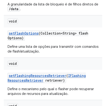
A granularidade da lista de bloqueio é de filhos diretos de
/data
.
void
set
Flash
Options
(Collection<String> flash
Options)
Define uma lista de opções para transmitir com comandos
de flash/atualização.
void
set
Flashing
Resources
Retriever
(
IFlashing
Resources
Retriever
retriever)
Define o mecanismo pelo qual o flasher pode recuperar
arquivos de recursos para atualização.
void