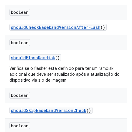
boolean
should
Check
Baseband
Version
After
Flash
()
boolean
should
Flash
Ramdisk
()
Verifica se o flasher está definido para ter um ramdisk
adicional que deve ser atualizado após a atualização do
dispositivo via zip de imagem
boolean
should
Skip
Baseband
Version
Check
()
boolean