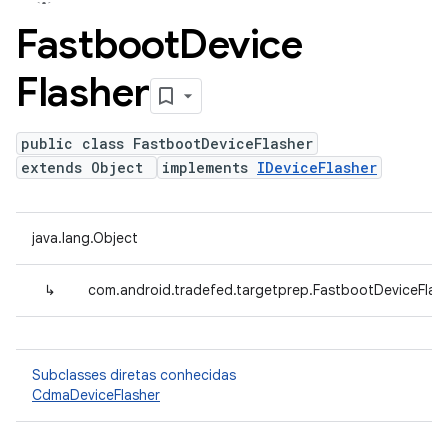
Fastboot
Device
Flasher
public class FastbootDeviceFlasher
extends Object
implements
IDeviceFlasher
java.lang.Object
↳
com.android.tradefed.targetprep.FastbootDeviceFlas
Subclasses diretas conhecidas
CdmaDeviceFlasher