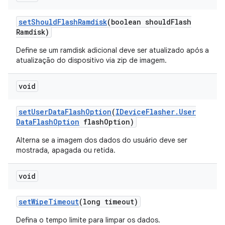
set
Should
Flash
Ramdisk
(boolean should
Flash
Ramdisk)
Define se um ramdisk adicional deve ser atualizado após a
atualização do dispositivo via zip de imagem.
void
set
User
Data
Flash
Option
(
IDevice
Flasher
.
User
Data
Flash
Option
flash
Option)
Alterna se a imagem dos dados do usuário deve ser
mostrada, apagada ou retida.
void
set
Wipe
Timeout
(long timeout)
Defina o tempo limite para limpar os dados.