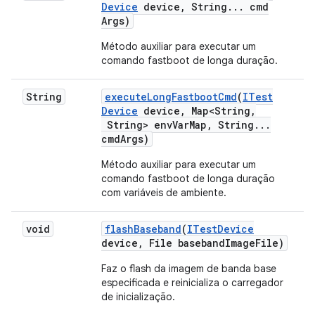
Device
device
,
String
.
.
.
cmd
Args)
Método auxiliar para executar um
comando fastboot de longa duração.
String
execute
Long
Fastboot
Cmd
(
ITest
Device
device
,
Map<String
,
String> env
Var
Map
,
String
.
.
.
cmd
Args)
Método auxiliar para executar um
comando fastboot de longa duração
com variáveis de ambiente.
void
flash
Baseband
(
ITest
Device
device
,
File baseband
Image
File)
Faz o flash da imagem de banda base
especificada e reinicializa o carregador
de inicialização.