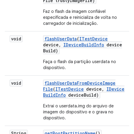
File trusty
Image
File)
Faz o flash da imagem confiável
especificada e reinicializa de volta no
carregador de inicialização.
void
flash
User
Data
(
ITest
Device
device
,
IDevice
Build
Info
device
Build)
Faça o flash da partição userdata no
dispositivo.
void
flash
User
Data
From
Device
Image
File
(
ITest
Device
device
,
IDevice
Build
Info
device
Build)
Extrai o userdata.img do arquivo de
imagem do dispositivo e o grava no
dispositivo.
String
get
Boot
Partition
Name
()