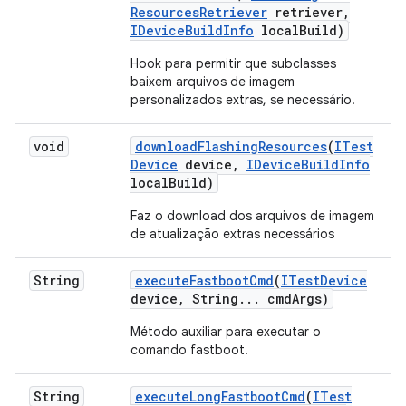
Resources
Retriever
retriever
,
IDevice
Build
Info
local
Build)
Hook para permitir que subclasses
baixem arquivos de imagem
personalizados extras, se necessário.
void
download
Flashing
Resources
(
ITest
Device
device
,
IDevice
Build
Info
local
Build)
Faz o download dos arquivos de imagem
de atualização extras necessários
String
execute
Fastboot
Cmd
(
ITest
Device
device
,
String
.
.
.
cmd
Args)
Método auxiliar para executar o
comando fastboot.
String
execute
Long
Fastboot
Cmd
(
ITest