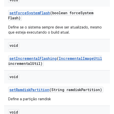
set
Force
System
Flash
(boolean force
System
Flash)
Define se o sistema sempre deve ser atualizado, mesmo
que esteja executando o build atual.
void
set
Incremental
Flashing
(
Incremental
Image
Util
incremental
Util)
void
set
Ramdisk
Partition
(String ramdisk
Partition)
Define a partição ramdisk
void