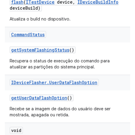
flash
(
ITest
Device
device
,
IDevice
Build
Info
device
Build)
Atualiza o build no dispositivo.
Command
Status
get
System
Flashing
Status
()
Recupera o status de execução do comando para
atualizar as partições do sistema principal.
IDevice
Flasher
.
User
Data
Flash
Option
get
User
Data
Flash
Option
()
Recebe se a imagem de dados do usuário deve ser
mostrada, apagada ou retida.
void