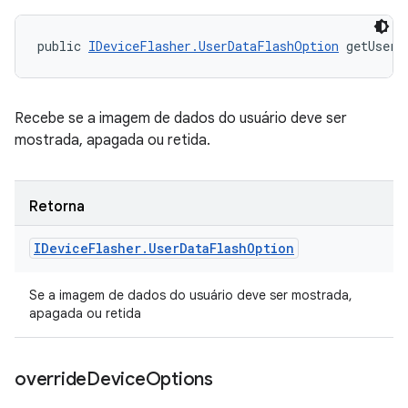
public 
IDeviceFlasher.UserDataFlashOption
 getUserD
Recebe se a imagem de dados do usuário deve ser
mostrada, apagada ou retida.
Retorna
IDevice
Flasher
.
User
Data
Flash
Option
Se a imagem de dados do usuário deve ser mostrada,
apagada ou retida
override
Device
Options