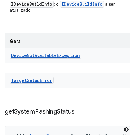
IDevice
Build
Info
IDevice
Build
Info
: o
a ser
atualizado
Gera
Device
Not
Available
Exception
Target
Setup
Error
get
System
Flashing
Status