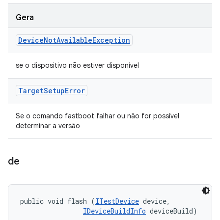
Gera
Device
Not
Available
Exception
se o dispositivo não estiver disponível
Target
Setup
Error
Se o comando fastboot falhar ou não for possível
determinar a versão
de
public void flash (
ITestDevice
 device, 

IDeviceBuildInfo
 deviceBuild)