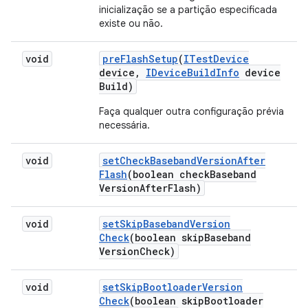
inicialização se a partição especificada
existe ou não.
void
pre
Flash
Setup
(
ITest
Device
device
,
IDevice
Build
Info
device
Build)
Faça qualquer outra configuração prévia
necessária.
void
set
Check
Baseband
Version
After
Flash
(boolean check
Baseband
Version
After
Flash)
void
set
Skip
Baseband
Version
Check
(boolean skip
Baseband
Version
Check)
void
set
Skip
Bootloader
Version
Check
(boolean skip
Bootloader