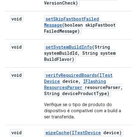
Version
Check)
void
set
Skip
Fastboot
Failed
Message
(boolean skip
Fastboot
Failed
Message)
void
set
System
Build
Info
(String
system
Build
Id
,
String system
Build
Flavor)
void
verify
Required
Boards
(
ITest
Device
device
,
IFlashing
Resources
Parser
resource
Parser
,
String device
Product
Type)
Verifique se o tipo de produto do
dispositivo é compatível com a build a
ser transferida.
void
wipe
Cache
(
ITest
Device
device)