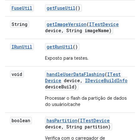
Fuse
Util
get
Fuse
Util
()
String
get
Image
Version
(
ITest
Device
device
,
String image
Name)
IRun
Util
get
Run
Util
()
Exposto para testes.
void
handle
User
Data
Flashing
(
ITest
Device
device
,
IDevice
Build
Info
device
Build)
Processar o flash da partição de dados
do usuário/cache
boolean
has
Partition
(
ITest
Device
device
,
String partition)
Verifica com o carregador de