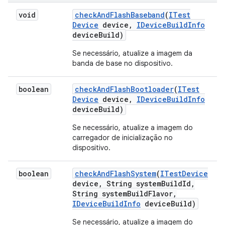
void
check
And
Flash
Baseband
(
ITest
Device
device
,
IDevice
Build
Info
device
Build)
Se necessário, atualize a imagem da
banda de base no dispositivo.
boolean
check
And
Flash
Bootloader
(
ITest
Device
device
,
IDevice
Build
Info
device
Build)
Se necessário, atualize a imagem do
carregador de inicialização no
dispositivo.
boolean
check
And
Flash
System
(
ITest
Device
device
,
String system
Build
Id
,
String system
Build
Flavor
,
IDevice
Build
Info
device
Build)
Se necessário, atualize a imagem do