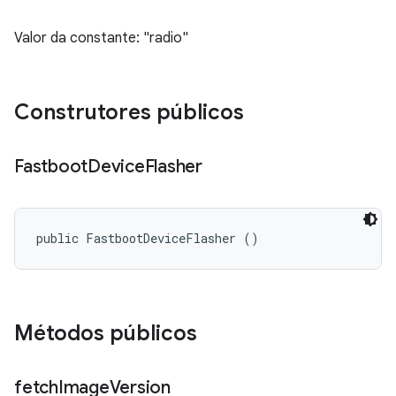
Valor da constante: "radio"
Construtores públicos
Fastboot
Device
Flasher
public FastbootDeviceFlasher ()
Métodos públicos
fetch
Image
Version