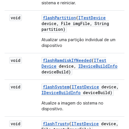
sistema e reiniciar.
void
flash
Partition
(
ITest
Device
device
,
File img
File
,
String
partition)
Atualizar uma partição individual de um
dispositivo
void
flash
Ramdisk
If
Needed
(
ITest
Device
device
,
IDevice
Build
Info
device
Build)
void
flash
System
(
ITest
Device
device
,
IDevice
Build
Info
device
Build)
Atualize a imagem do sistema no
dispositivo.
void
flash
Trusty
(
ITest
Device
device
,