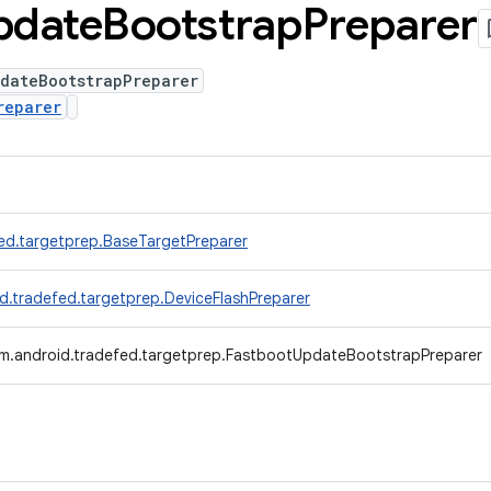
pdate
Bootstrap
Preparer
pdateBootstrapPreparer
reparer
ed.targetprep.BaseTargetPreparer
d.tradefed.targetprep.DeviceFlashPreparer
m.android.tradefed.targetprep.FastbootUpdateBootstrapPreparer