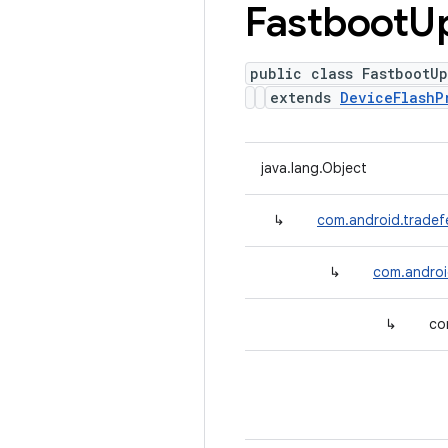
Fastboot
U
public class FastbootU
extends
DeviceFlashP
java.lang.Object
↳
com.android.tradef
↳
com.androi
↳
co