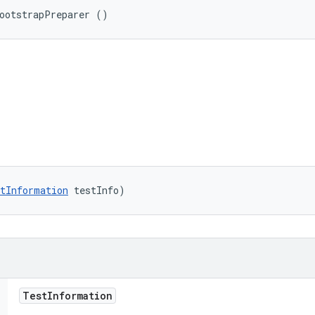
BootstrapPreparer ()
tInformation
 testInfo)
Test
Information