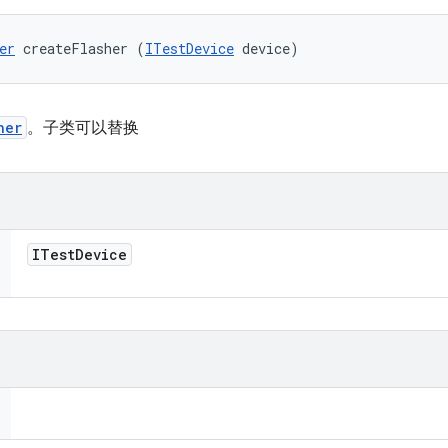
er
 createFlasher (
ITestDevice
 device)
her
。子类可以替换
ITest
Device