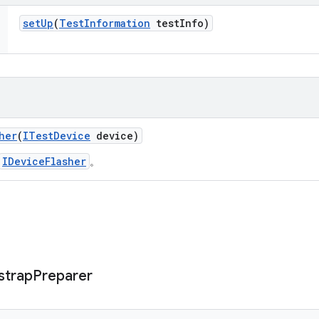
set
Up
(
Test
Information
test
Info)
her
(
ITest
Device
device)
IDeviceFlasher
。
strap
Preparer