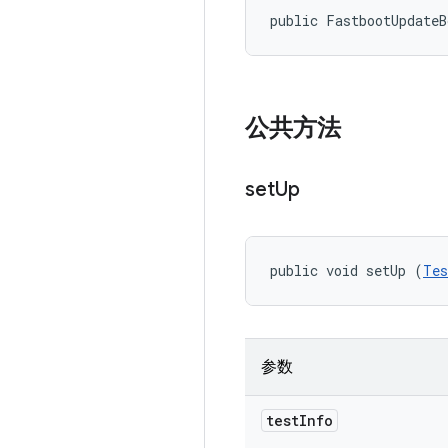
public FastbootUpdate
公共方法
set
Up
public void setUp (
Tes
参数
test
Info