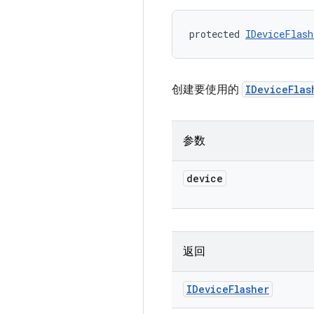
protected 
IDeviceFlash
创建要使用的
IDeviceFlas
参数
device
返回
IDevice
Flasher