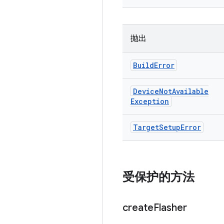
抛出
Build
Error
Device
Not
Available
Exception
Target
Setup
Error
受保护的方法
create
Flasher