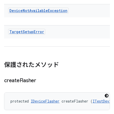
Device
Not
Available
Exception
Target
Setup
Error
保護されたメソッド
create
Flasher
protected 
IDeviceFlasher
 createFlasher (
ITestDevic