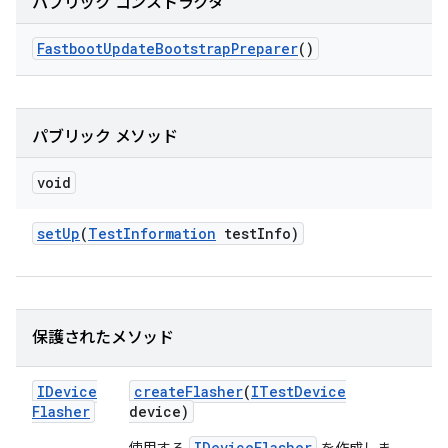
パブリック コンストラクタ
Fastboot
Update
Bootstrap
Preparer
()
パブリック メソッド
void
set
Up
(
Test
Information
test
Info)
保護されたメソッド
IDevice
create
Flasher
(
ITest
Device
Flasher
device)
IDeviceFlasher