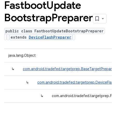
Fastboot
Update
Bootstrap
Preparer
public class FastbootUpdateBootstrapPreparer
extends
DeviceFlashPreparer
java.lang.Object
↳
com.android.tradefed.targetprep.BaseTargetPreparer
↳
com.android.tradefed.targetprep.DeviceFlash
↳
com.android.tradefed.targetprep.Fa