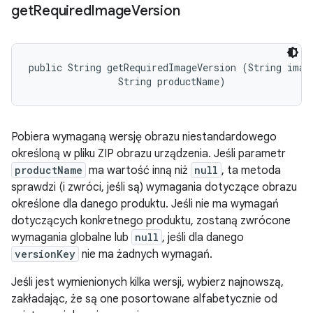
get
Required
Image
Version
public String getRequiredImageVersion (String image
                String productName)
Pobiera wymaganą wersję obrazu niestandardowego
określoną w pliku ZIP obrazu urządzenia. Jeśli parametr
productName
ma wartość inną niż
null
, ta metoda
sprawdzi (i zwróci, jeśli są) wymagania dotyczące obrazu
określone dla danego produktu. Jeśli nie ma wymagań
dotyczących konkretnego produktu, zostaną zwrócone
wymagania globalne lub
null
, jeśli dla danego
versionKey
nie ma żadnych wymagań.
Jeśli jest wymienionych kilka wersji, wybierz najnowszą,
zakładając, że są one posortowane alfabetycznie od