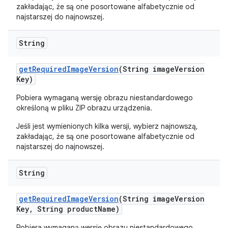
zakładając, że są one posortowane alfabetycznie od
najstarszej do najnowszej.
String
get
Required
Image
Version
(String image
Version
Key)
Pobiera wymaganą wersję obrazu niestandardowego
określoną w pliku ZIP obrazu urządzenia.
Jeśli jest wymienionych kilka wersji, wybierz najnowszą,
zakładając, że są one posortowane alfabetycznie od
najstarszej do najnowszej.
String
get
Required
Image
Version
(String image
Version
Key
,
String product
Name)
Pobiera wymaganą wersję obrazu niestandardowego