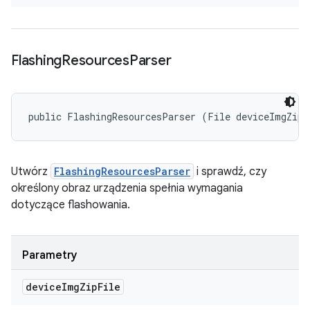
Flashing
Resources
Parser
public FlashingResourcesParser (File deviceImgZipF
Utwórz
FlashingResourcesParser
i sprawdź, czy
określony obraz urządzenia spełnia wymagania
dotyczące flashowania.
Parametry
device
Img
Zip
File