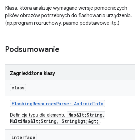
Klasa, która analizuje wymagane wersje pomocniczych
plików obrazów potrzebnych do flashowania urządzenia.
(np.program rozruchowy, pasmo podstawowe itp.)
Podsumowanie
Zagnieżdżone klasy
class
Flashing
Resources
Parser
.
Android
Info
Map&lt;String,
Definicja typu dla elementu
MultiMap&lt;String, String&gt;&gt;
.
interface