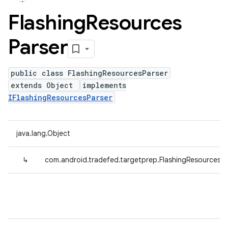
Flashing
Resources
Parser
public class FlashingResourcesParser
extends Object
implements
IFlashingResourcesParser
java.lang.Object
↳
com.android.tradefed.targetprep.FlashingResourcesPa