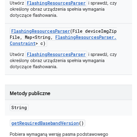
FlashingResourcesParser
Utwórz
i sprawdź, czy
określony obraz urządzenia spełnia wymagania
dotyczące flashowania.
Flashing
Resources
Parser
(File device
Img
Zip
File
,
Map<String
,
Flashing
Resources
Parser
.
Constraint
> c)
FlashingResourcesParser
Utwórz
i sprawdź, czy
określony obraz urządzenia spełnia wymagania
dotyczące flashowania.
Metody publiczne
String
get
Required
Baseband
Version
()
Pobiera wymaganą wersję pasma podstawowego