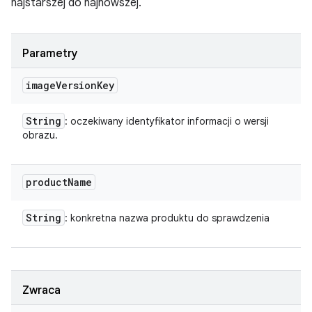
najstarszej do najnowszej.
Parametry
image
Version
Key
String
: oczekiwany identyfikator informacji o wersji
obrazu.
product
Name
String
: konkretna nazwa produktu do sprawdzenia
Zwraca