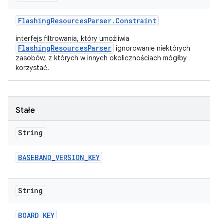
Flashing
Resources
Parser
.
Constraint
interfejs filtrowania, który umożliwia
FlashingResourcesParser
ignorowanie niektórych
zasobów, z których w innych okolicznościach mógłby
korzystać.
Stałe
String
BASEBAND
_
VERSION
_
KEY
String
BOARD
_
KEY