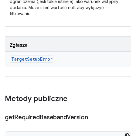
ograniczenia (jeśli takie istnieje) jako warunek wstępny
dodania. Może mieć wartość null, aby wyłączyć
filtrowanie.
Zgłasza
Target
Setup
Error
Metody publiczne
get
Required
Baseband
Version