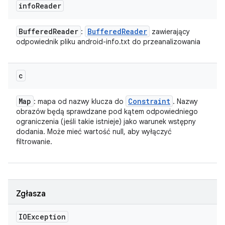
info
Reader
Buffered
Reader
Buffered
Reader
:
zawierający
odpowiednik pliku android-info.txt do przeanalizowania
c
Map
Constraint
: mapa od nazwy klucza do
. Nazwy
obrazów będą sprawdzane pod kątem odpowiedniego
ograniczenia (jeśli takie istnieje) jako warunek wstępny
dodania. Może mieć wartość null, aby wyłączyć
filtrowanie.
Zgłasza
IOException