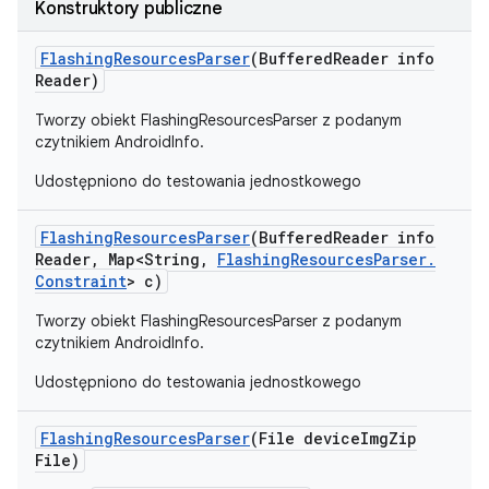
Konstruktory publiczne
Flashing
Resources
Parser
(Buffered
Reader info
Reader)
Tworzy obiekt FlashingResourcesParser z podanym
czytnikiem AndroidInfo.
Udostępniono do testowania jednostkowego
Flashing
Resources
Parser
(Buffered
Reader info
Reader
,
Map<String
,
Flashing
Resources
Parser
.
Constraint
> c)
Tworzy obiekt FlashingResourcesParser z podanym
czytnikiem AndroidInfo.
Udostępniono do testowania jednostkowego
Flashing
Resources
Parser
(File device
Img
Zip
File)