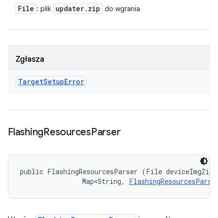
File
updater
.
zip
: plik
do wgrania
Zgłasza
Target
Setup
Error
Flashing
Resources
Parser
public FlashingResourcesParser (File deviceImgZipFi
                Map<String, 
FlashingResourcesParse