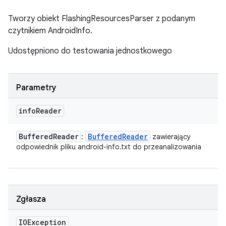
Tworzy obiekt FlashingResourcesParser z podanym
czytnikiem AndroidInfo.
Udostępniono do testowania jednostkowego
Parametry
info
Reader
Buffered
Reader
Buffered
Reader
:
zawierający
odpowiednik pliku android-info.txt do przeanalizowania
Zgłasza
IOException