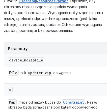
Utwórz
FlashingResourcesParser
i sprawdź, czy
określony obraz urządzenia spełnia wymagania
dotyczące flashowania. Wymagania dotyczące migania
muszą spełniać odpowiednie ograniczenie (jeśli takie
istnieje), zanim zostaną dodane. Odrzucone wymagania
zostaną pominięte bez powiadomienia.
Parametry
device
Img
Zip
File
File
updater
.
zip
: plik
do wgrania
c
Map
Constraint
: mapa od nazwy klucza do
. Nazwy
obrazów będą sprawdzane pod kątem odpowiedniego