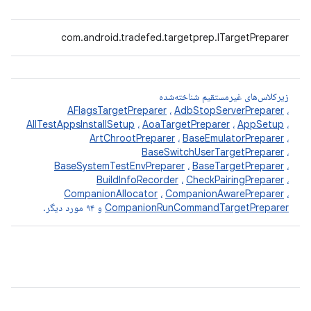
com.android.tradefed.targetprep.ITargetPreparer
زیرکلاس‌های غیرمستقیم شناخته‌شده
AFlagsTargetPreparer
،
AdbStopServerPreparer
،
AllTestAppsInstallSetup
،
AoaTargetPreparer
،
AppSetup
،
ArtChrootPreparer
،
BaseEmulatorPreparer
،
BaseSwitchUserTargetPreparer
،
BaseSystemTestEnvPreparer
،
BaseTargetPreparer
،
BuildInfoRecorder
،
CheckPairingPreparer
،
CompanionAllocator
،
CompanionAwarePreparer
،
CompanionRunCommandTargetPreparer
و ۹۴ مورد دیگر.