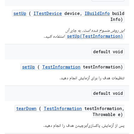
set
Up
(
ITest
Device
device
,
IBuild
Info
build
Info)
این روش منسوخ شده است. به جای آن
setUp(TestInformation)
استفاده کنید.
default void
set
Up
(
Test
Information
test
Information)
تنظیمات هدف را برای آزمایش انجام دهید.
default void
tear
Down
(
Test
Information
test
Information
,
Throwable e)
پس از آزمایش، پاکسازی/برچیدن هدف را انجام دهید.