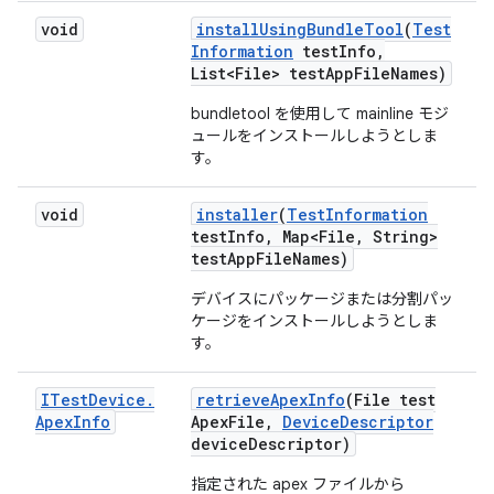
void
install
Using
Bundle
Tool
(
Test
Information
test
Info
,
List<File> test
App
File
Names)
bundletool を使用して mainline モジ
ュールをインストールしようとしま
す。
void
installer
(
Test
Information
test
Info
,
Map<File
,
String>
test
App
File
Names)
デバイスにパッケージまたは分割パッ
ケージをインストールしようとしま
す。
ITest
Device
.
retrieve
Apex
Info
(File test
Apex
Info
Apex
File
,
Device
Descriptor
device
Descriptor)
指定された apex ファイルから