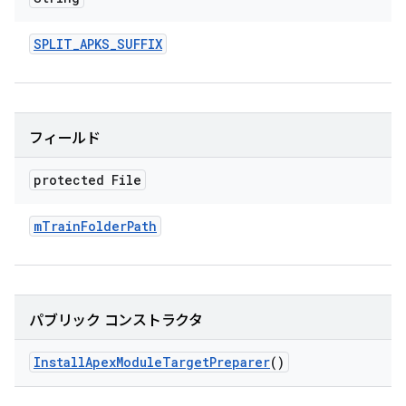
SPLIT
_
APKS
_
SUFFIX
フィールド
protected File
m
Train
Folder
Path
パブリック コンストラクタ
Install
Apex
Module
Target
Preparer
()