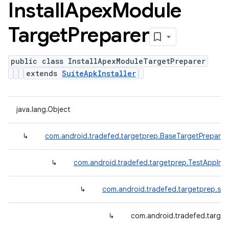
Install
Apex
Module
Target
Preparer
public class InstallApexModuleTargetPreparer
extends
SuiteApkInstaller
java.lang.Object
↳
com.android.tradefed.targetprep.BaseTargetPreparer
↳
com.android.tradefed.targetprep.TestAppInst
↳
com.android.tradefed.targetprep.suit
↳
com.android.tradefed.target