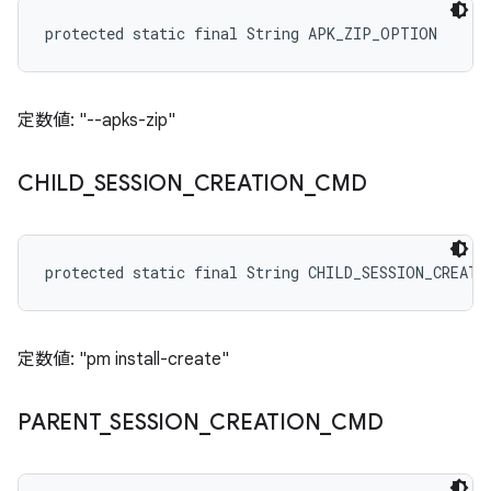
protected static final String APK_ZIP_OPTION
定数値: "--apks-zip"
CHILD
_
SESSION
_
CREATION
_
CMD
protected static final String CHILD_SESSION_CREATI
定数値: "pm install-create"
PARENT
_
SESSION
_
CREATION
_
CMD