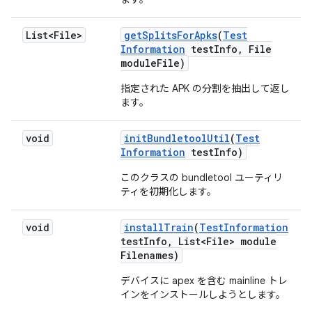
List<File>
get
Splits
For
Apks
(
Test
Information
test
Info
,
File
module
File)
指定された APK の分割を抽出して返し
ます。
void
init
Bundletool
Util
(
Test
Information
test
Info)
このクラスの bundletool ユーティリ
ティを初期化します。
void
install
Train
(
Test
Information
test
Info
,
List<File> module
Filenames)
デバイスに apex を含む mainline トレ
インをインストールしようとします。