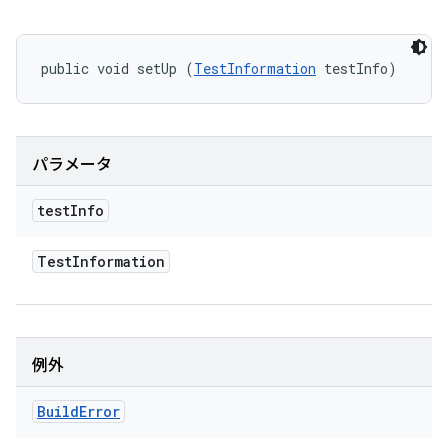
public void setUp (
TestInformation
 testInfo)
パラメータ
test
Info
Test
Information
例外
Build
Error