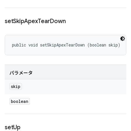
set
Skip
Apex
Tear
Down
public void setSkipApexTearDown (boolean skip)
パラメータ
skip
boolean
set
Up