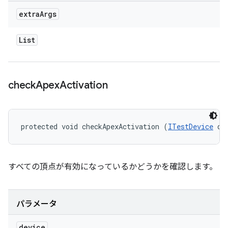
extra
Args
List
check
Apex
Activation
protected void checkApexActivation (
ITestDevice
 de
すべての頂点が有効になっているかどうかを確認します。
パラメータ
device