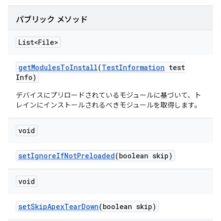
パブリック メソッド
List<File>
get
Modules
To
Install
(
Test
Information
test
Info)
デバイスにプリロードされているモジュールに基づいて、ト
レインにインストールされるべきモジュールを取得します。
void
set
Ignore
If
Not
Preloaded
(boolean skip)
void
set
Skip
Apex
Tear
Down
(boolean skip)