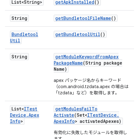
List<String>
get
Apk
Installed
()
String
get
Bundletool
File
Name
()
Bundletool
get
Bundletool
Util
()
Util
String
get
Module
Keyword
From
Apex
Package
Name
(String package
Name)
apex パッケージ名からキーワード
（com.android.tzdata.apex の場合は
「tzdata」など）を取得します。
List<
ITest
get
Modules
Fail
To
Device
.
Apex
Activate
(Set<
ITest
Device
.
Info
>
Apex
Info
> activated
Apexes)
有効化に失敗したモジュールを取得し
ます。