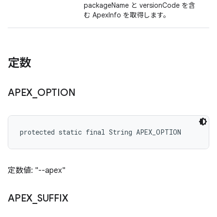
packageName と versionCode を含
む ApexInfo を取得します。
定数
APEX
_
OPTION
protected static final String APEX_OPTION
定数値: "--apex"
APEX
_
SUFFIX