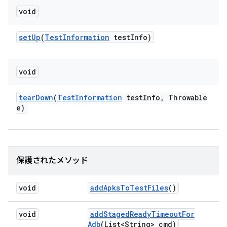
void
set
Up
(
Test
Information
test
Info)
void
tear
Down
(
Test
Information
test
Info
,
Throwable
e)
保護されたメソッド
void
add
Apks
To
Test
Files
()
void
add
Staged
Ready
Timeout
For
Adb
(List<String> cmd)