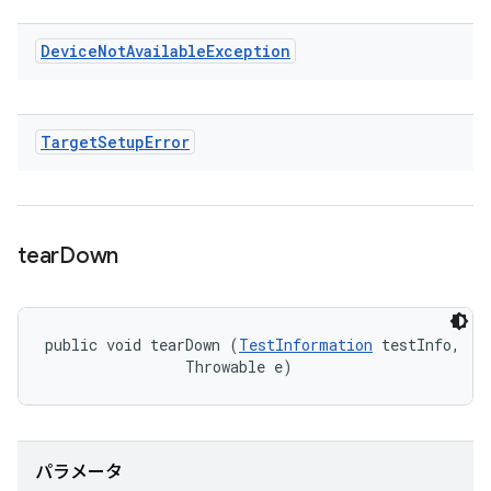
Device
Not
Available
Exception
Target
Setup
Error
tear
Down
public void tearDown (
TestInformation
 testInfo, 

                Throwable e)
パラメータ