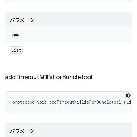
パラメータ
cmd
List
add
Timeout
Millis
For
Bundletool
protected void addTimeoutMillisForBundletool (List
パラメータ