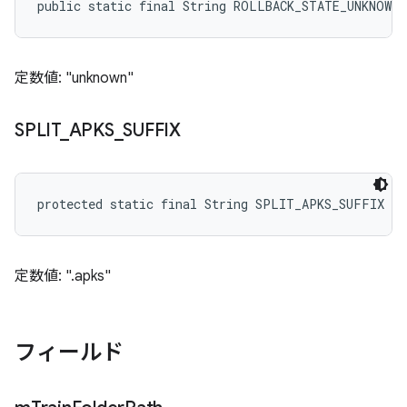
public static final String ROLLBACK_STATE_UNKNOWN
定数値: "unknown"
SPLIT
_
APKS
_
SUFFIX
protected static final String SPLIT_APKS_SUFFIX
定数値: ".apks"
フィールド