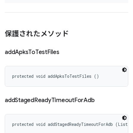
保護されたメソッド
add
Apks
To
Test
Files
protected void addApksToTestFiles ()
add
Staged
Ready
Timeout
For
Adb
protected void addStagedReadyTimeoutForAdb (List<S