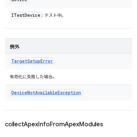
ITest
Device
: テスト中。
例外
Target
Setup
Error
有効化に失敗した場合。
Device
Not
Available
Exception
collect
Apex
Info
From
Apex
Modules