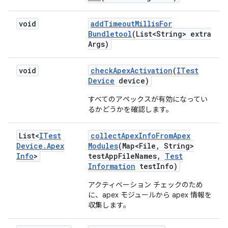
void
add
Timeout
Millis
For
Bundletool
(List<String> extra
Args)
void
check
Apex
Activation
(
ITest
Device
device)
すべてのアペックスが有効になってい
るかどうかを確認します。
List<
ITest
collect
Apex
Info
From
Apex
Device
.
Apex
Modules
(Map<File
,
String>
Info
>
test
App
File
Names
,
Test
Information
test
Info)
アクティベーション チェックのため
に、apex モジュールから apex 情報を
収集します。