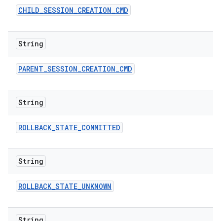
CHILD
_
SESSION
_
CREATION
_
CMD
String
PARENT
_
SESSION
_
CREATION
_
CMD
String
ROLLBACK
_
STATE
_
COMMITTED
String
ROLLBACK
_
STATE
_
UNKNOWN
String