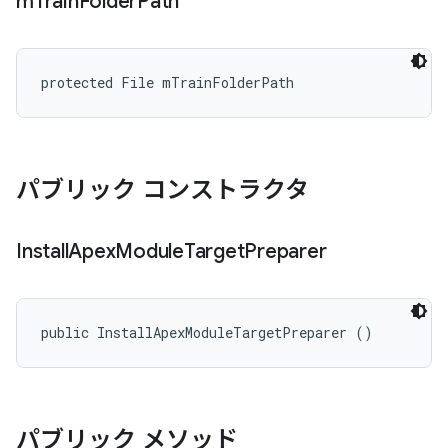
m
Train
Folder
Path
protected File mTrainFolderPath
パブリック コンストラクタ
Install
Apex
Module
Target
Preparer
public InstallApexModuleTargetPreparer ()
パブリック メソッド