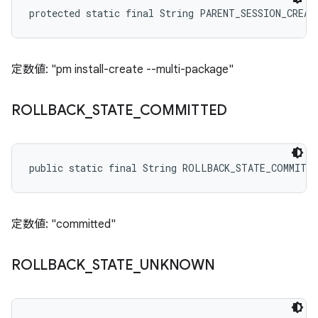
protected static final String PARENT_SESSION_CREAT
定数値: "pm install-create --multi-package"
ROLLBACK
_
STATE
_
COMMITTED
public static final String ROLLBACK_STATE_COMMITT
定数値: "committed"
ROLLBACK
_
STATE
_
UNKNOWN