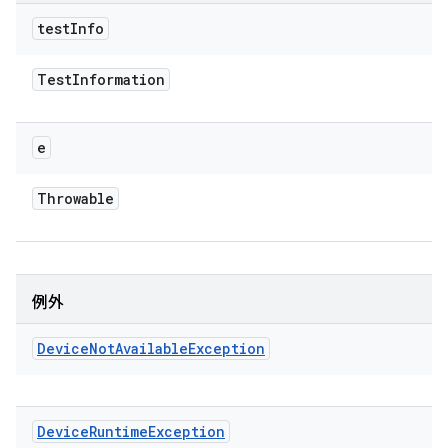
test
Info
Test
Information
e
Throwable
例外
Device
Not
Available
Exception
Device
Runtime
Exception