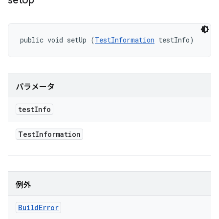
set
Up
public void setUp (
TestInformation
 testInfo)
パラメータ
test
Info
Test
Information
例外
Build
Error