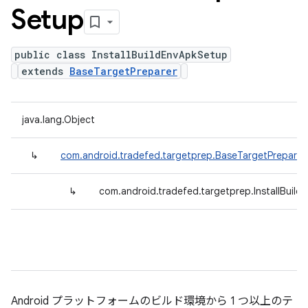
Setup
public class InstallBuildEnvApkSetup
extends
BaseTargetPreparer
java.lang.Object
↳
com.android.tradefed.targetprep.BaseTargetPreparer
↳
com.android.tradefed.targetprep.InstallBuil
Android プラットフォームのビルド環境から 1 つ以上のテ