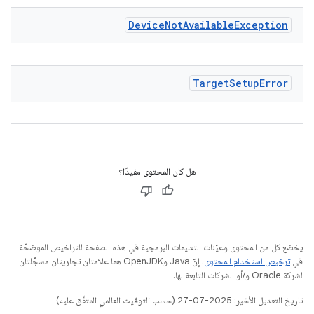
Device
Not
Available
Exception
Target
Setup
Error
هل كان المحتوى مفيدًا؟
يخضع كل من المحتوى وعيّنات التعليمات البرمجية في هذه الصفحة للتراخيص الموضحّة
في
ترخيص استخدام المحتوى
. إنّ Java وOpenJDK هما علامتان تجاريتان مسجَّلتان
لشركة Oracle و/أو الشركات التابعة لها.
تاريخ التعديل الأخير: 2025-07-27 (حسب التوقيت العالمي المتفَّق عليه)