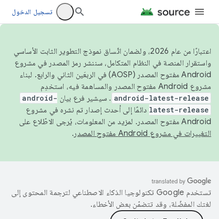
تسجيل الدخول
اعتبارًا من عام 2026، ولضمان اتّساق نموذج التطوير الثابت الأساسي
واستقرار المنصة في النظام المتكامل، سننشر رمز المصدر في مشروع
Android مفتوح المصدر (AOSP) في الربعَين الثاني والرابع. لبناء
مشروع Android مفتوح المصدر والمساهمة فيه، استخدِم
android-latest-release
. سيشير فرع بيان
android-
latest-release
دائمًا إلى أحدث إصدار تم نشره في مشروع
Android مفتوح المصدر. لمزيد من المعلومات، يُرجى الاطّلاع على
التغييرات في مشروع Android مفتوح المصدر
.
تستخدم Google تكنولوجيا الذكاء الاصطناعي لترجمة المحتوى إلى
لغتك المفضّلة، وقد تتضمّن بعض الأخطاء.