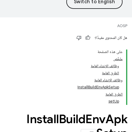
AOSP
هل كان المحتوى مفيدًا؟
على هذه الصفحة
ملخّص
وظائف الإنشاء العامة
الطرق العامة
وظائف الإنشاء العامة
InstallBuildEnvApkSetup
الطرق العامة
setUp
Install
Build
Env
Apk