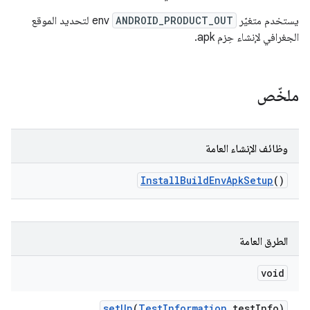
يستخدم متغيّر
ANDROID_PRODUCT_OUT
env لتحديد الموقع
الجغرافي لإنشاء حِزم apk.
ملخّص
وظائف الإنشاء العامة
Install
Build
Env
Apk
Setup
()
الطرق العامة
void
set
Up
(
Test
Information
test
Info)