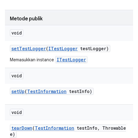
Metode publik
void
set
Test
Logger
(
ITest
Logger
test
Logger)
ITestLogger
Memasukkan instance
void
set
Up
(
Test
Information
test
Info)
void
tear
Down
(
Test
Information
test
Info
,
Throwable
e)