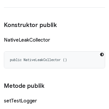
Konstruktor publik
Native
Leak
Collector
public NativeLeakCollector ()
Metode publik
set
Test
Logger