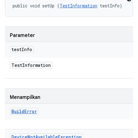
public void setUp (
TestInformation
 testInfo)
Parameter
test
Info
Test
Information
Menampilkan
Build
Error
Device
Not
Available
Exception