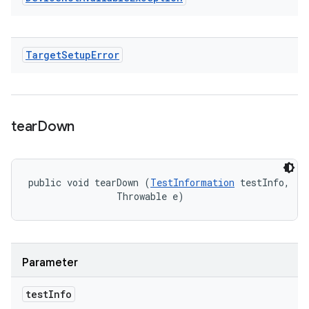
Target
Setup
Error
tear
Down
public void tearDown (
TestInformation
 testInfo, 

                Throwable e)
Parameter
test
Info