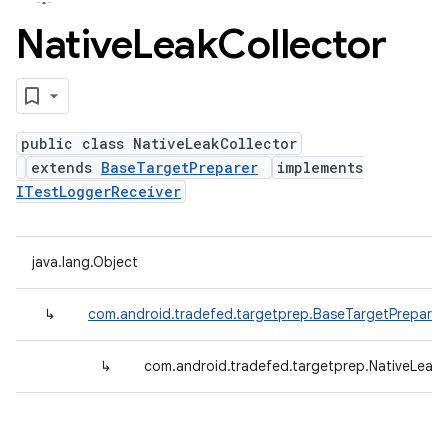
Native
Leak
Collector
public class NativeLeakCollector
extends
BaseTargetPreparer
implements
ITestLoggerReceiver
java.lang.Object
↳
com.android.tradefed.targetprep.BaseTargetPreparer
↳
com.android.tradefed.targetprep.NativeLeakC