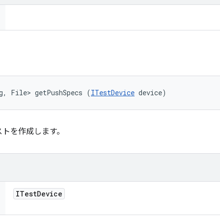
g, File> getPushSpecs (
ITestDevice
 device)
ストを作成します。
ITest
Device