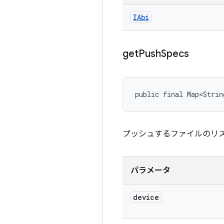
IAbi
get
Push
Specs
public final Map<Strin
プッシュするファイルのリ
パラメータ
device