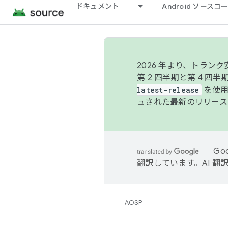
ドキュメント
Android ソース
2026 年より、トラ
第 2 四半期と第 4 四
latest-release
を使用
ュされた最新のリリース
Go
翻訳しています。AI 
AOSP