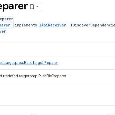
eparer
eparer
parer
implements
IAbiReceiver
, IDiscoverDependenci
ver
ed.targetprep.BaseTargetPreparer
d.tradefed.targetprep.PushFilePreparer