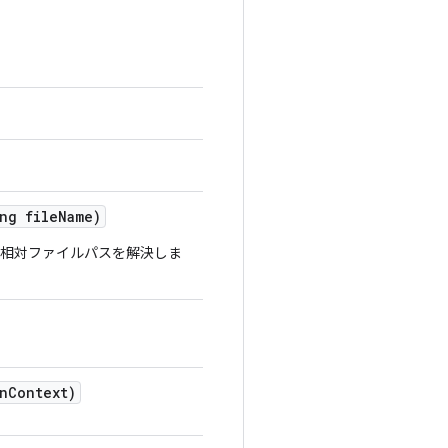
ng file
Name)
て相対ファイルパスを解決しま
n
Context)