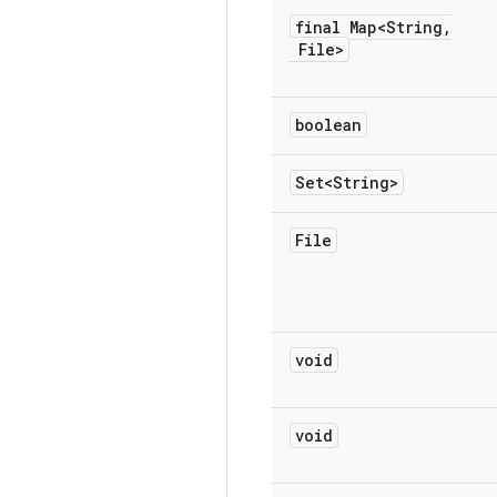
final Map<String
,
File>
boolean
Set<String>
File
void
void