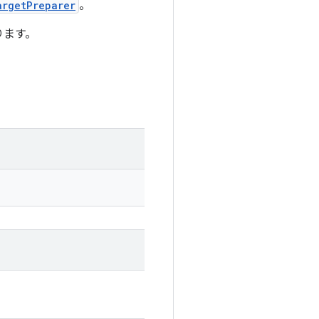
argetPreparer
。
ります。