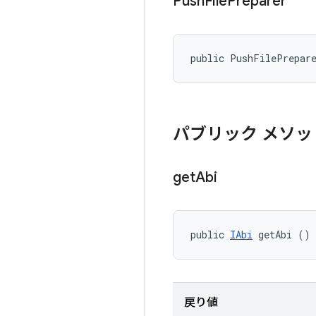
Push
File
Preparer
public PushFilePrepar
パブリック メソッ
get
Abi
public 
IAbi
 getAbi ()
戻り値