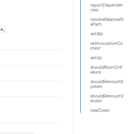
reportDependen
cies
resolveRelativeFil
ePath
es,
setAbi
setInvocationCo
ntext
setUp
shouldAbortOnF
ailure
shouldRemountS
ystem
shouldRemountV
endor
tearDown