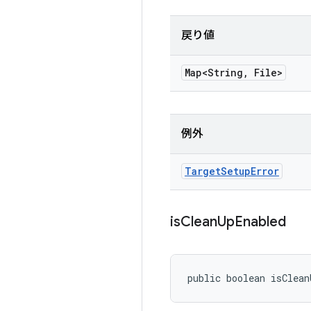
戻り値
Map<String
,
File>
例外
Target
Setup
Error
is
Clean
Up
Enabled
public boolean isClean