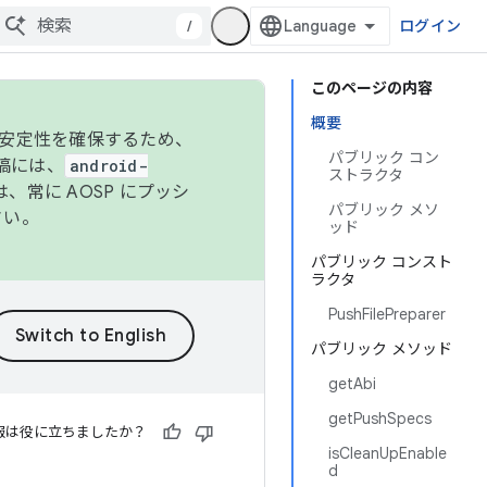
/
ログイン
このページの内容
概要
の安定性を確保するため、
パブリック コン
投稿には、
android-
ストラクタ
、常に AOSP にプッシ
パブリック メソ
さい。
ッド
パブリック コンスト
ラクタ
PushFilePreparer
パブリック メソッド
getAbi
getPushSpecs
報は役に立ちましたか？
isCleanUpEnable
d