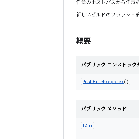
任意のホストパスから任意の
新しいビルドのフラッシュ後、
概要
パブリック コンストラク
Push
File
Preparer
()
パブリック メソッド
IAbi