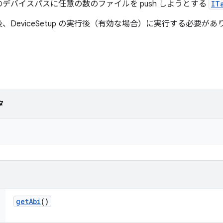
デバイスパスに任意の数のファイルを push しようとする
IT
DeviceSetup の実行後（有効な場合）に実行する必要があ
タ
get
Abi
()