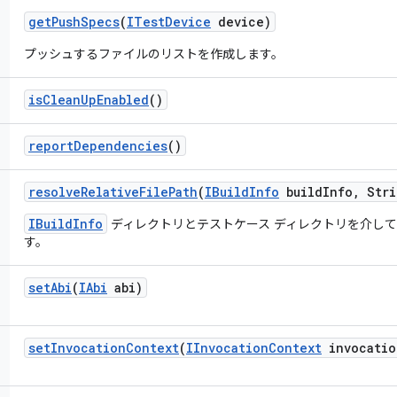
get
Push
Specs
(
ITest
Device
device)
プッシュするファイルのリストを作成します。
is
Clean
Up
Enabled
()
report
Dependencies
()
resolve
Relative
File
Path
(
IBuild
Info
build
Info
,
Stri
IBuildInfo
ディレクトリとテストケース ディレクトリを介し
す。
set
Abi
(
IAbi
abi)
set
Invocation
Context
(
IInvocation
Context
invocatio