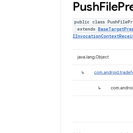
Push
File
Pr
public class PushFilePr
extends
BaseTargetPre
IInvocationContextRecei
java.lang.Object
↳
com.android.tradef
↳
com.androi