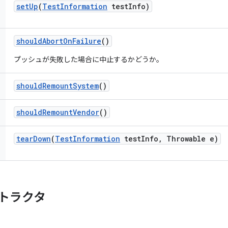
set
Up
(
Test
Information
test
Info)
should
Abort
On
Failure
()
プッシュが失敗した場合に中止するかどうか。
should
Remount
System
()
should
Remount
Vendor
()
tear
Down
(
Test
Information
test
Info
,
Throwable e)
トラクタ