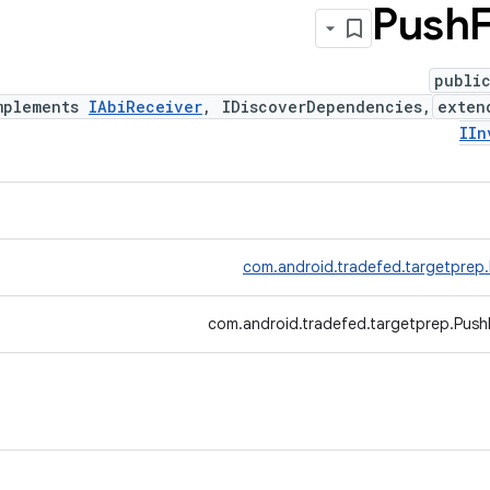
Push
F
publi
mplements
IAbiReceiver
, IDiscoverDependencies,
exte
IIn
com.android.tradefed.targetprep
com.android.tradefed.targetprep.PushF