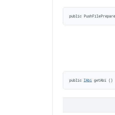
public PushFilePrepar
public 
IAbi
 getAbi ()