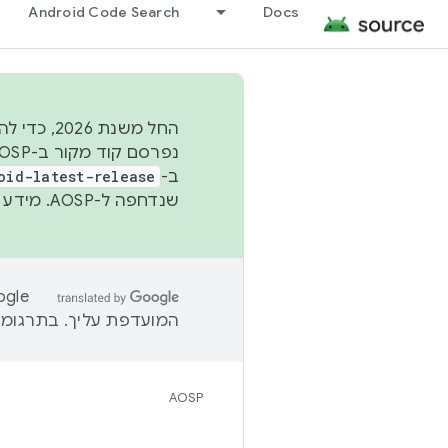
Android Code Search
Docs
החל משנת
ב-
oid-latest-release
שנדחפה ל-AOSP. מידע נוסף זמין במאמר
המועדפת עליך. בתרגומים
AOSP