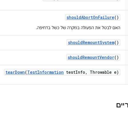
should
Abort
On
Failure
()
האם לבטל את הפעולה במקרה של כשל בדחיפה.
should
Remount
System
()
should
Remount
Vendor
()
tear
Down
(
Test
Information
test
Info
,
Throwable e)