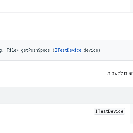
g, File> getPushSpecs (
ITestDevice
 device)
צים להעביר.
ITest
Device