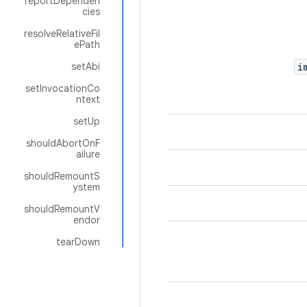
reportDependen
cies
resolveRelativeFil
ePath
setAbi
i
setInvocationCo
ntext
setUp
shouldAbortOnF
ailure
shouldRemountS
ystem
shouldRemountV
endor
tearDown