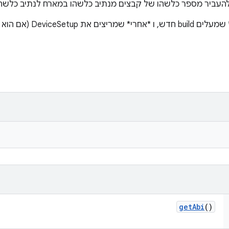
עביר מספר כלשהו של קבצים מנתיב כלשהו במארח לנתיב כלשהו
DeviceS (אם הוא מופעל)
get
Abi
()