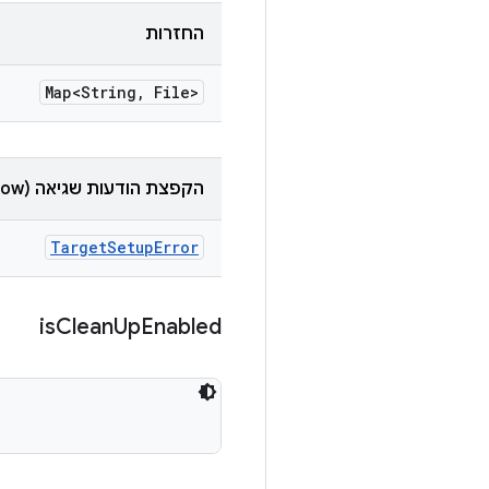
החזרות
Map<String
,
File>
הקפצת הודעות שגיאה (throw)
Target
Setup
Error
is
Clean
Up
Enabled