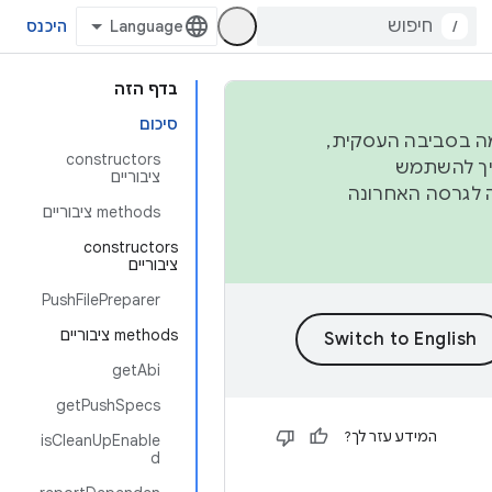
/
היכנס
בדף הזה
סיכום
פורמה בסביבה העסקית,
‫constructors
ברבעון השני וברבעון הרביעי. כדי ליצור ולתרום ל-AOSP, צריך להשתמש
ציבוריים
ד יפנה לגרסה האחרונה
‫methods ציבוריים
‫constructors
ציבוריים
PushFilePreparer
‫methods ציבוריים
getAbi
getPushSpecs
המידע עזר לך?
isCleanUpEnable
d