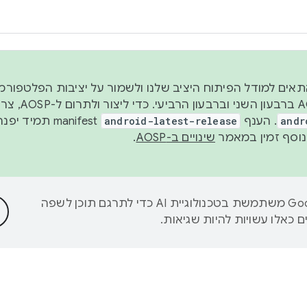
 2026, כדי להתאים למודל הפיתוח היציב שלנו ולשמור על יציבות הפלט
נפרסם קוד מקור ב-AOSP 
andr
. הענף
android-latest-release
manifest תמי
שינויים ב-AOSP
.
‫Google משתמשת בטכנולוגיית AI כדי לתרגם תוכן לשפה
 כאלו עשויות להיות שגיאות.