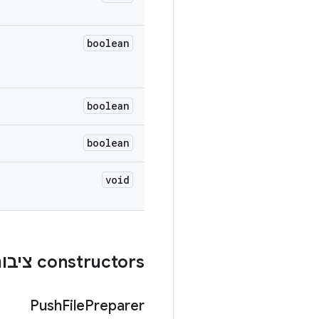
boolean
boolean
boolean
void
‫constructors ציבוריים
Push
File
Preparer