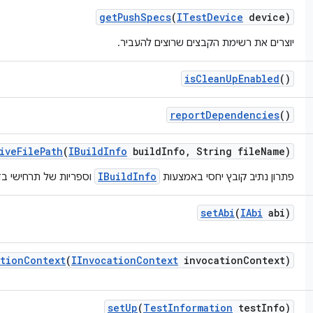
get
Push
Specs
(
ITest
Device
device)
יוצרים את רשימת הקבצים שרוצים להעביר.
is
Clean
Up
Enabled
()
report
Dependencies
()
ive
File
Path
(
IBuild
Info
build
Info
,
String file
Name)
IBuildInfo
פתרון נתיב קובץ יחסי באמצעות
וספריות של תרחישי בד
set
Abi
(
IAbi
abi)
tion
Context
(
IInvocation
Context
invocation
Context)
set
Up
(
Test
Information
test
Info)