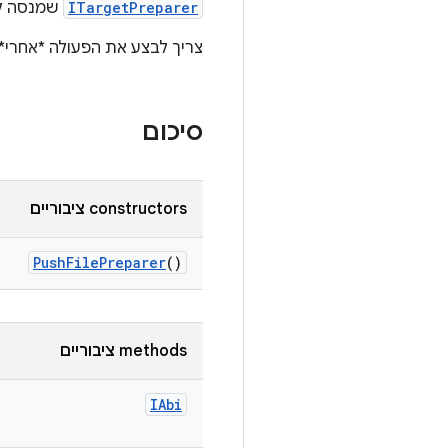
ITargetPreparer
שמנסה לה
צריך לבצע את הפעולה *אחרי* שמעלים build חדש, ו *אחרי* שמריצים את etup
סיכום
‫constructors ציבוריים
Push
File
Preparer
()
‫methods ציבוריים
IAbi