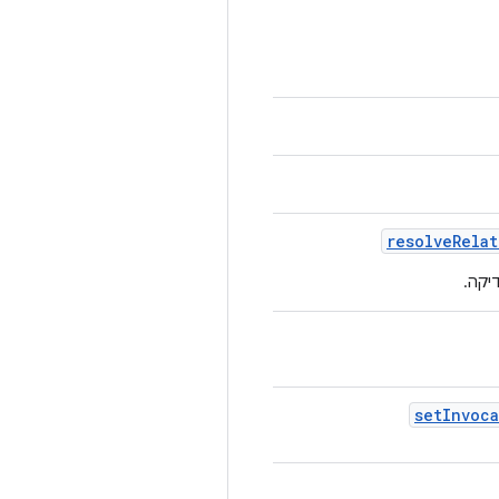
resolve
Relat
יקה.
set
Invoca