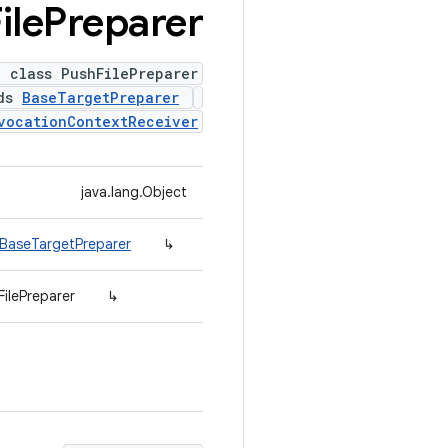
ile
Preparer
c class PushFilePreparer
nds
BaseTargetPreparer
vocationContextReceiver
java.lang.Object
.BaseTargetPreparer
↳
ilePreparer
↳