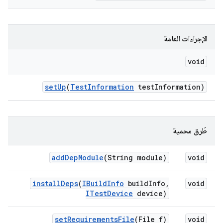
الإجراءات العامة
void
set
Up
(
Test
Information
test
Information)
طُرق محمية
add
Dep
Module
(String module)
void
install
Deps
(
IBuild
Info
build
Info
,
void
ITest
Device
device)
set
Requirements
File
(File f)
void