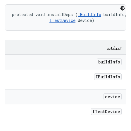
protected void installDeps (
IBuildInfo
 buildInfo, 

ITestDevice
 device)
المعلَمات
build
Info
IBuild
Info
device
ITest
Device