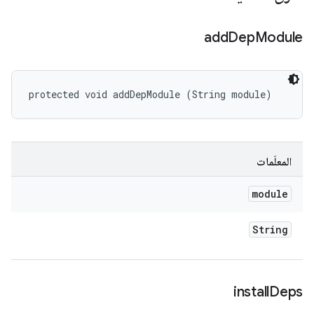
add
Dep
Module
protected void addDepModule (String module)
المعلَمات
module
String
install
Deps