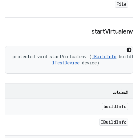
File
start
Virtualenv
protected void startVirtualenv (
IBuildInfo
 buildInf
ITestDevice
 device)
المعلَمات
build
Info
IBuild
Info