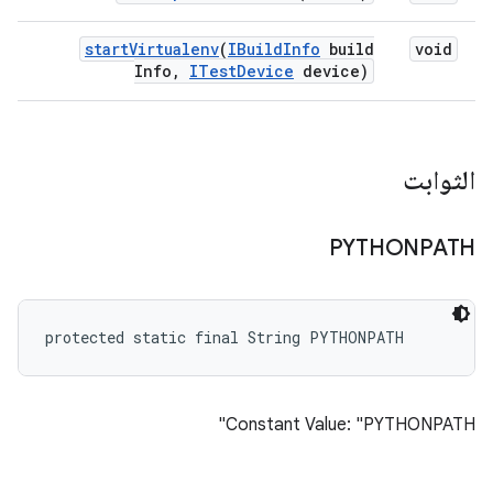
start
Virtualenv
(
IBuild
Info
build
void
Info
,
ITest
Device
device)
الثوابت
PYTHONPATH
protected static final String PYTHONPATH
Constant Value: "PYTHONPATH"