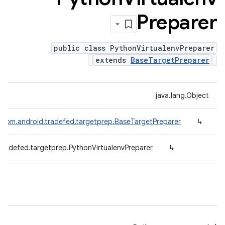
Preparer
public class PythonVirtualenvPreparer
extends
BaseTargetPreparer
java.lang.Object
com.android.tradefed.targetprep.BaseTargetPreparer
↳
tradefed.targetprep.PythonVirtualenvPreparer
↳