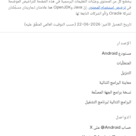
يخضع كل من المحتوى وعيّنات التعليمات البرمجية في هذه الصفحة للتراخيص الموضحّة
في
ترخيص استخدام المحتوى
. إنّ Java وOpenJDK هما علامتان تجاريتان مسجَّلتان
لشركة Oracle و/أو الشركات التابعة لها.
تاريخ التعديل الأخير: 2026-06-22 (حسب التوقيت العالمي المتفَّق عليه)
الإصدار
مستودع Android
المتطلّبات
التنزيل
معاينة البرامج الثنائية
نسخة برامج الجهة المصنِّعة
البرامج الثنائية لبرنامج التشغيل
التواصل
حساب ‎@Android على X