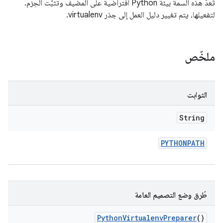
تُعدّ هذه السمة بيئة Python افتراضية على المضيف وتثبّت الحِزم.
لتفعيلها، يتم تغيير دليل العمل إلى جذر virtualenv.
ملخّص
الثوابت
String
PYTHONPATH
طُرق وضع التصميم العامة
Python
Virtualenv
Preparer
()