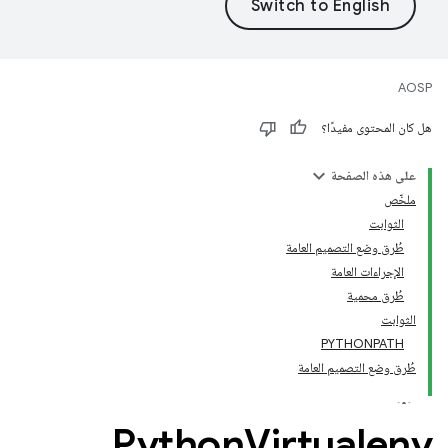
AOSP
هل كان المحتوى مفيدًا؟
على هذه الصفحة
ملخّص
الثوابت
طُرق وضع التصميم العامة
الإجراءات العامة
طُرق محمية
الثوابت
PYTHONPATH
طُرق وضع التصميم العامة
Python
Virtualenv