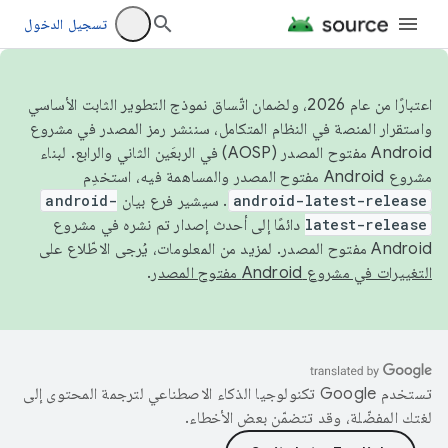
تسجيل الدخول
اعتبارًا من عام 2026، ولضمان اتّساق نموذج التطوير الثابت الأساسي
واستقرار المنصة في النظام المتكامل، سننشر رمز المصدر في مشروع
Android مفتوح المصدر (AOSP) في الربعَين الثاني والرابع. لبناء
مشروع Android مفتوح المصدر والمساهمة فيه، استخدِم
android-latest-release
. سيشير فرع بيان
android-
latest-release
دائمًا إلى أحدث إصدار تم نشره في مشروع
Android مفتوح المصدر. لمزيد من المعلومات، يُرجى الاطّلاع على
التغييرات في مشروع Android مفتوح المصدر
.
تستخدم Google تكنولوجيا الذكاء الاصطناعي لترجمة المحتوى إلى
لغتك المفضّلة، وقد تتضمّن بعض الأخطاء.