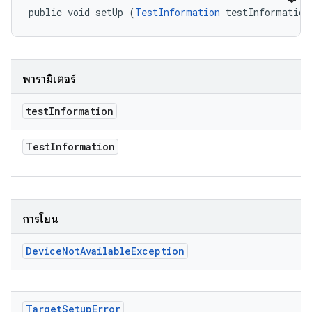
public void setUp (
TestInformation
 testInformation
พารามิเตอร์
test
Information
Test
Information
การโยน
Device
Not
Available
Exception
Target
Setup
Error