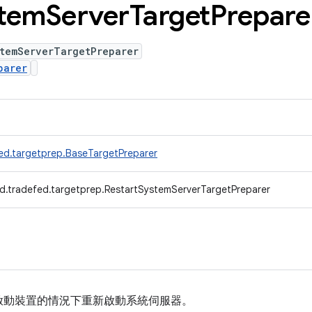
tem
Server
Target
Prepare
stemServerTargetPreparer
parer
ed.targetprep.BaseTargetPreparer
d.tradefed.targetprep.RestartSystemServerTargetPreparer
啟動裝置的情況下重新啟動系統伺服器。