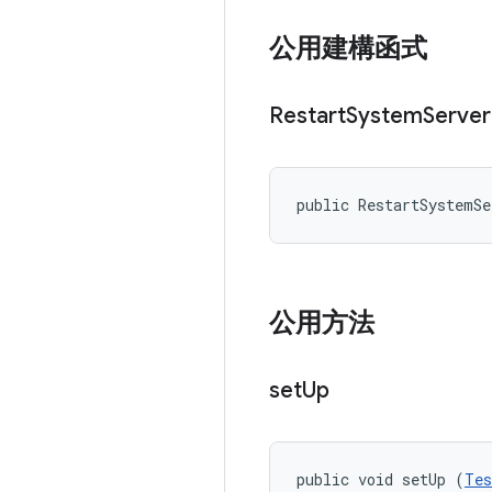
公用建構函式
Restart
System
Server
public RestartSystemS
公用方法
set
Up
public void setUp (
Tes