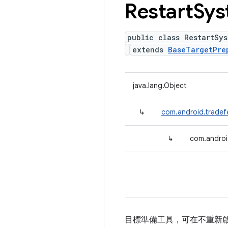
Restart
Sys
public class RestartSy
extends
BaseTargetPre
java.lang.Object
↳
com.android.tradef
↳
com.androi
目標準備工具，可在不重新