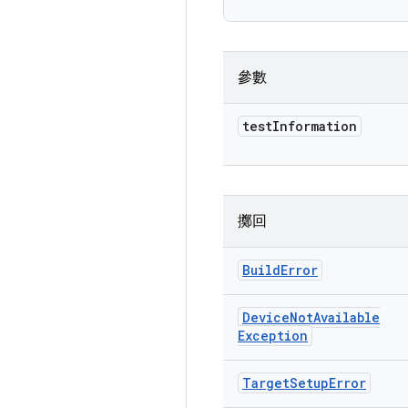
參數
test
Information
擲回
Build
Error
Device
Not
Available
Exception
Target
Setup
Error