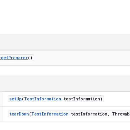
rget
Preparer
()
set
Up
(
Test
Information
test
Information)
tear
Down
(
Test
Information
test
Information
,
Throwab