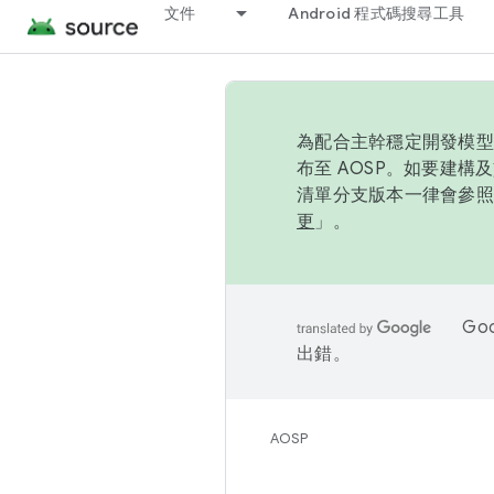
文件
Android 程式碼搜尋工具
為配合主幹穩定開發模型，
布至 AOSP。如要建構及
清單分支版本一律會參照推
更
」。
Go
出錯。
AOSP