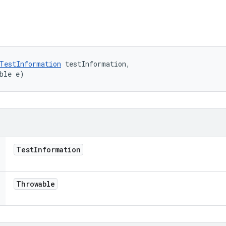
TestInformation
 testInformation, 

ble e)
Test
Information
Throwable