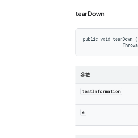
tear
Down
public void tearDown (
                Throwa
參數
test
Information
e