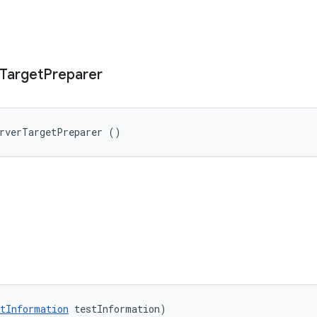
Target
Preparer
erverTargetPreparer ()
tInformation
 testInformation)