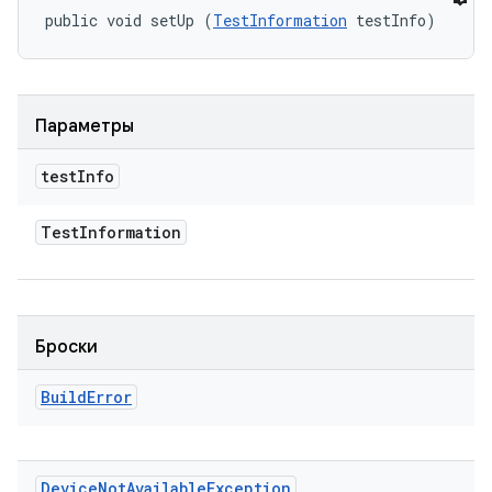
public void setUp (
TestInformation
 testInfo)
Параметры
test
Info
Test
Information
Броски
Build
Error
Device
Not
Available
Exception