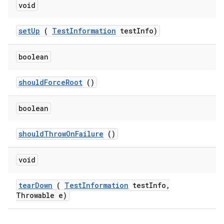
void
set
Up
(
Test
Information
test
Info)
boolean
should
Force
Root
()
boolean
should
Throw
On
Failure
()
void
tear
Down
(
Test
Information
test
Info
,
Throwable e)