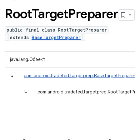
Root
Target
Preparer
public final class RootTargetPreparer
extends
BaseTargetPreparer
java.lang.Объект
↳
com.android.tradefed.targetprep.BaseTargetPreparer
↳
com.android.tradefed.targetprep.RootTargetPre