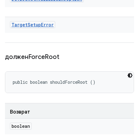
Target
Setup
Error
долженForce
Root
public boolean shouldForceRoot ()
Возврат
boolean