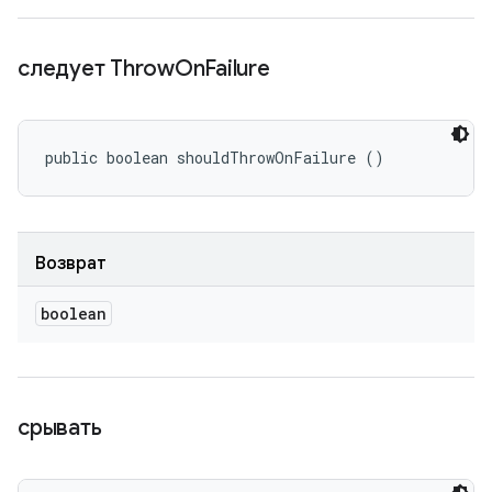
следует Throw
On
Failure
public boolean shouldThrowOnFailure ()
Возврат
boolean
срывать