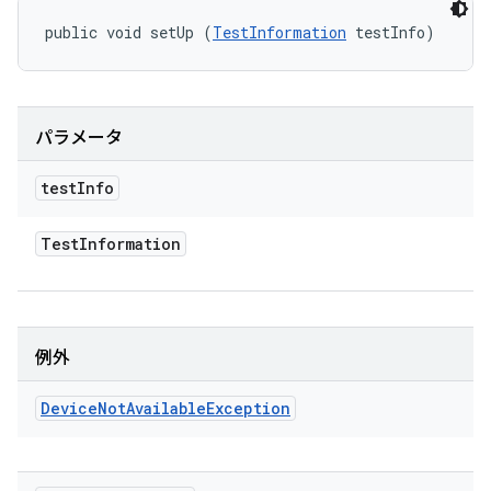
public void setUp (
TestInformation
 testInfo)
パラメータ
test
Info
Test
Information
例外
Device
Not
Available
Exception