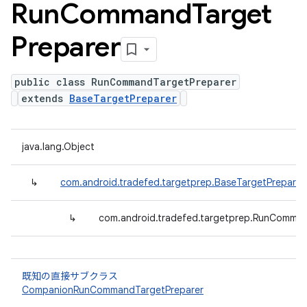
Run
Command
Target
Preparer
public class RunCommandTargetPreparer
extends
BaseTargetPreparer
java.lang.Object
↳
com.android.tradefed.targetprep.BaseTargetPreparer
↳
com.android.tradefed.targetprep.RunComman
既知の直接サブクラス
CompanionRunCommandTargetPreparer