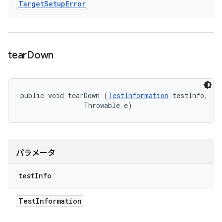
Target
Setup
Error
tear
Down
public void tearDown (
TestInformation
 testInfo, 

                Throwable e)
パラメータ
test
Info
Test
Information