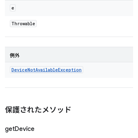
e
Throwable
例外
Device
Not
Available
Exception
保護されたメソッド
get
Device