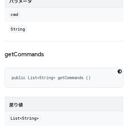
パラメータ
cmd
String
get
Commands
public List<String> getCommands ()
戻り値
List<String>