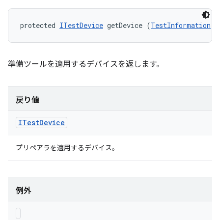
protected 
ITestDevice
 getDevice (
TestInformation
 t
準備ツールを適用するデバイスを返します。
戻り値
ITest
Device
プリペアラを適用するデバイス。
例外