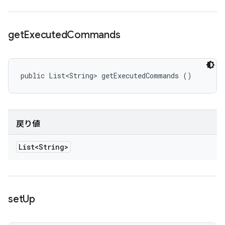
get
Executed
Commands
public List<String> getExecutedCommands ()
戻り値
List<String>
set
Up