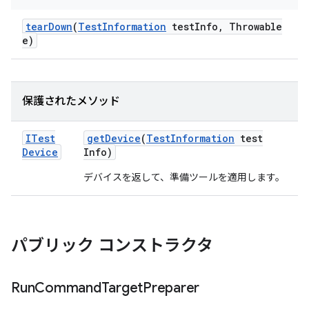
tear
Down
(
Test
Information
test
Info
,
Throwable
e)
保護されたメソッド
ITest
get
Device
(
Test
Information
test
Device
Info)
デバイスを返して、準備ツールを適用します。
パブリック コンストラクタ
Run
Command
Target
Preparer