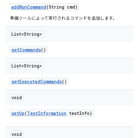
add
Run
Command
(String cmd)
準備ツールによって実行されるコマンドを追加します。
List<String>
get
Commands
()
List<String>
get
Executed
Commands
()
void
set
Up
(
Test
Information
test
Info)
void