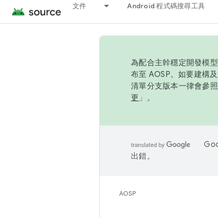
文件
Android 程式碼搜尋工具
為配合主幹穩定開發模型，
布至 AOSP。如要建構及
清單分支版本一律會參照推
更
」。
Go
出錯。
AOSP