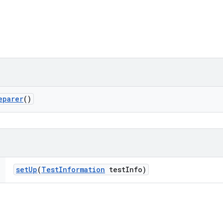
eparer
()
set
Up
(
Test
Information
test
Info)