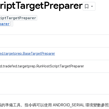
ript
Target
Preparer
riptTargetPreparer
parer
ed.targetprep.BaseTargetPreparer
d.tradefed.targetprep.RunHostScriptTargetPreparer
準備工具。指令碼可以使用 ANDROID_SERIAL 環境變數參