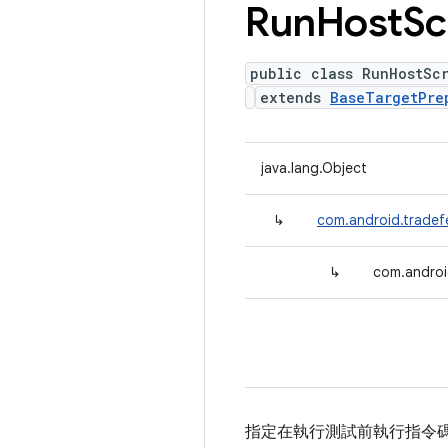
Run
Host
Sc
public class RunHostSc
extends
BaseTargetPre
java.lang.Object
↳
com.android.tradef
↳
com.androi
指定在執行測試前執行指令碼的