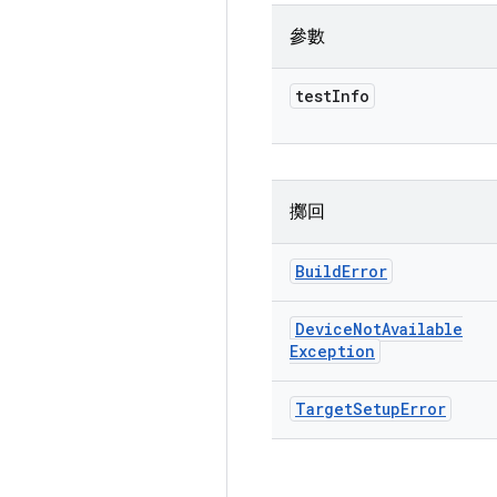
參數
test
Info
擲回
Build
Error
Device
Not
Available
Exception
Target
Setup
Error