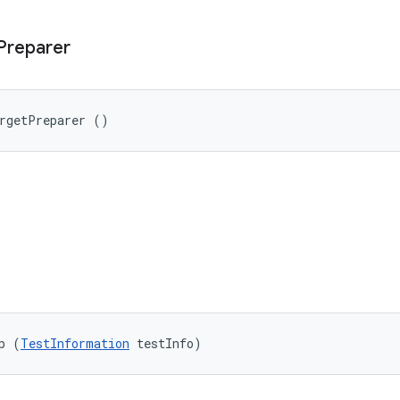
Preparer
argetPreparer ()
p (
TestInformation
 testInfo)