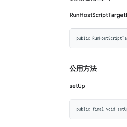
Run
Host
Script
Target
public RunHostScriptT
公用方法
set
Up
public final void setU