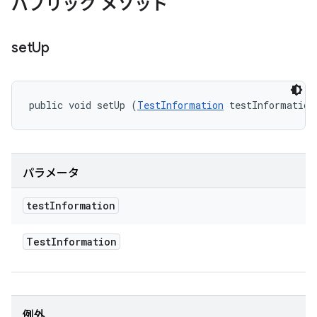
パブリック メソッド
set
Up
public void setUp (
TestInformation
 testInformation
パラメータ
test
Information
Test
Information
例外