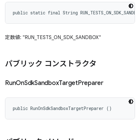
public static final String RUN_TESTS_ON_SDK_SANDBO
定数値: "RUN_TESTS_ON_SDK_SANDBOX"
パブリック コンストラクタ
Run
On
Sdk
Sandbox
Target
Preparer
public RunOnSdkSandboxTargetPreparer ()