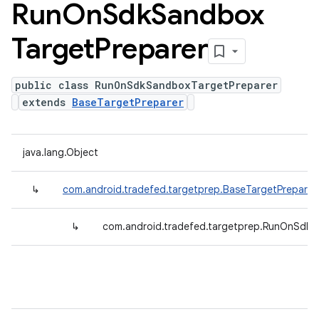
Run
On
Sdk
Sandbox
Target
Preparer
public class RunOnSdkSandboxTargetPreparer
extends
BaseTargetPreparer
java.lang.Object
↳
com.android.tradefed.targetprep.BaseTargetPreparer
↳
com.android.tradefed.targetprep.RunOnSdkS