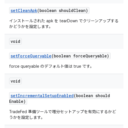
set
Clean
Apk
(boolean should
Clean)
インストールされた apk を tearDown でクリーンアップする
かどうかを設定します。
void
set
Force
Queryable
(boolean force
Queryable)
force queryable のデフォルト値は true です。
void
set
Incremental
Setup
Enabled
(boolean should
Enable)
TradeFed 準備ツールで増分セットアップを有効にするかど
うかを設定します。