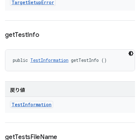
Target
Setup
Error
get
Test
Info
public 
TestInformation
 getTestInfo ()
戻り値
Test
Information
get
Tests
File
Name