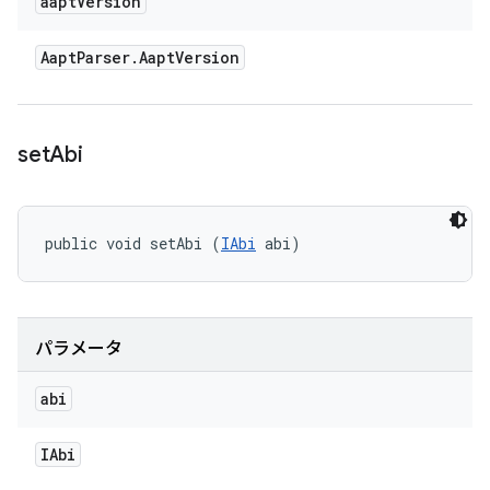
aapt
Version
Aapt
Parser
.
Aapt
Version
set
Abi
public void setAbi (
IAbi
 abi)
パラメータ
abi
IAbi