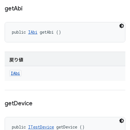
get
Abi
public 
IAbi
 getAbi ()
戻り値
IAbi
get
Device
public 
ITestDevice
 getDevice ()