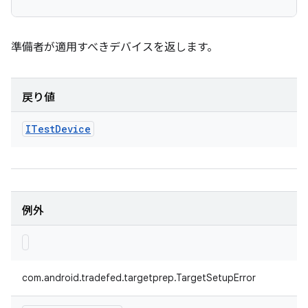
準備者が適用すべきデバイスを返します。
戻り値
ITest
Device
例外
com.android.tradefed.targetprep.TargetSetupError