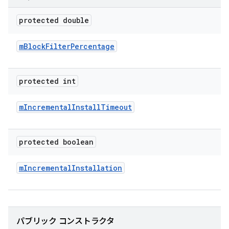
protected double
m
Block
Filter
Percentage
protected int
m
Incremental
Install
Timeout
protected boolean
m
Incremental
Installation
パブリック コンストラクタ