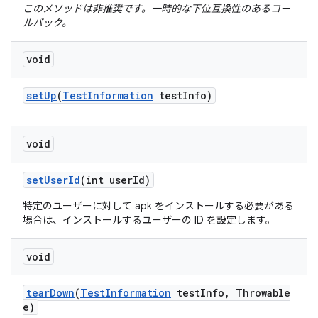
このメソッドは非推奨です。一時的な下位互換性のあるコー
ルバック。
void
set
Up
(
Test
Information
test
Info)
void
set
User
Id
(int user
Id)
特定のユーザーに対して apk をインストールする必要がある
場合は、インストールするユーザーの ID を設定します。
void
tear
Down
(
Test
Information
test
Info
,
Throwable
e)