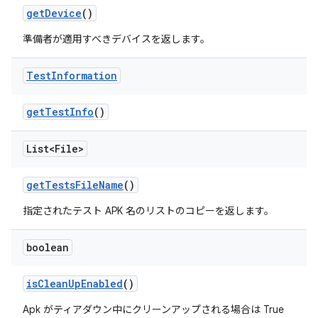
get
Device
()
準備者が適用すべきデバイスを返します。
Test
Information
get
Test
Info
()
List<File>
get
Tests
File
Name
()
指定されたテスト APK 名のリストのコピーを返します。
boolean
is
Clean
Up
Enabled
()
Apk がティアダウン中にクリーンアップされる場合は True