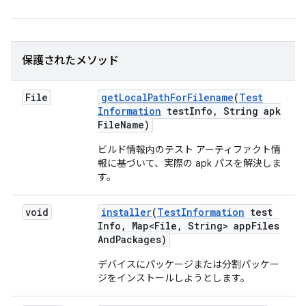
保護されたメソッド
File
get
Local
Path
For
Filename
(
Test
Information
test
Info
,
String apk
File
Name)
ビルド情報内のテスト アーティファクト情
報に基づいて、実際の apk パスを解決しま
す。
void
installer
(
Test
Information
test
Info
,
Map<File
,
String> app
Files
And
Packages)
デバイスにパッケージまたは分割パッケー
ジをインストールしようとします。