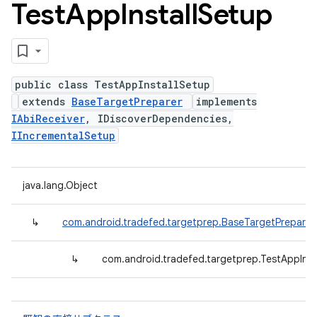
Test
App
Install
Setup
public class TestAppInstallSetup
extends
BaseTargetPreparer
implements
IAbiReceiver
, IDiscoverDependencies,
IIncrementalSetup
java.lang.Object
↳
com.android.tradefed.targetprep.BaseTargetPreparer
↳
com.android.tradefed.targetprep.TestAppInst