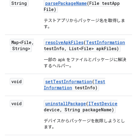
String
parse
Package
Name
(File test
App
File)
テストアプリからパッケージ名を取得しま
す。
Map<File
,
resolve
Apk
Files
(
Test
Information
String>
test
Info
,
List<File> apk
Files)
一部の apk をファイルとパッケージに解決
するヘルパー。
void
set
Test
Information
(
Test
Information
test
Info)
void
uninstall
Package
(
ITest
Device
device
,
String package
Name)
デバイスからパッケージを削除しようとし
ます。