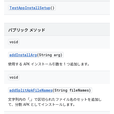
Test
App
Install
Setup
()
パブリック メソッド
void
add
Install
Arg
(String arg)
使用する APK インストール引数を 1 つ追加します。
void
add
Split
Apk
File
Names
(String file
Names)
文字列内の「,」で区切られたファイル名のセットを追加し
て、分割 APK としてインストールします。