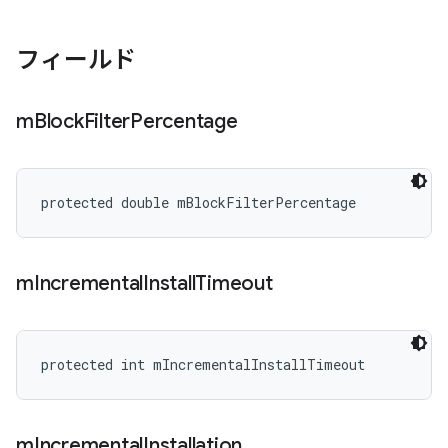
フィールド
m
Block
Filter
Percentage
protected double mBlockFilterPercentage
m
Incremental
Install
Timeout
protected int mIncrementalInstallTimeout
m
Incremental
Installation