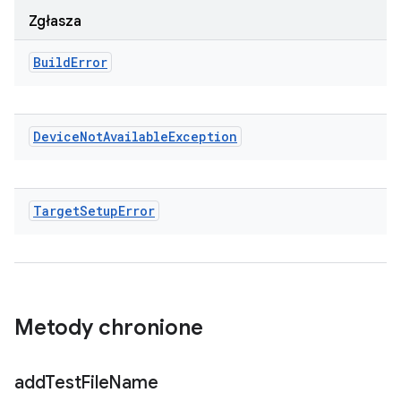
Zgłasza
Build
Error
Device
Not
Available
Exception
Target
Setup
Error
Metody chronione
add
Test
File
Name