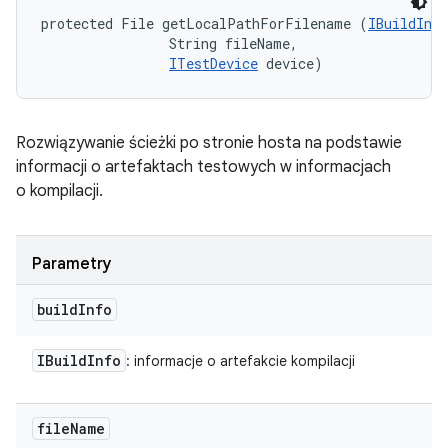
protected File getLocalPathForFilename (
IBuildInfo
                String fileName, 

ITestDevice
 device)
Rozwiązywanie ścieżki po stronie hosta na podstawie
informacji o artefaktach testowych w informacjach
o kompilacji.
Parametry
build
Info
IBuild
Info
: informacje o artefakcie kompilacji
file
Name