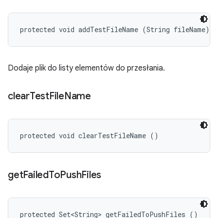
protected void addTestFileName (String fileName)
Dodaje plik do listy elementów do przesłania.
clear
Test
File
Name
protected void clearTestFileName ()
get
Failed
To
Push
Files
protected Set<String> getFailedToPushFiles ()