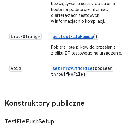
Rozwiązywanie ścieżki po stronie
hosta na podstawie informacji
o artefaktach testowych
w informacjach o kompilacji.
List<String>
get
Test
File
Names
()
Pobiera listę plików do przesłania
z pliku ZIP testowego na urządzenie.
void
set
Throw
If
No
File
(boolean
throw
If
No
File)
Konstruktory publiczne
Test
File
Push
Setup