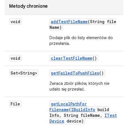
Metody chronione
void
add
Test
File
Name
(String file
Name)
Dodaje plik do listy elementów do
przesłania.
void
clear
Test
File
Name
()
Set<String>
get
Failed
To
Push
Files
()
Zwraca zbiór plików, których nie
udało się przesłać.
File
get
Local
Path
For
Filename
(
IBuild
Info
build
Info
,
String file
Name
,
ITest
Device
device)