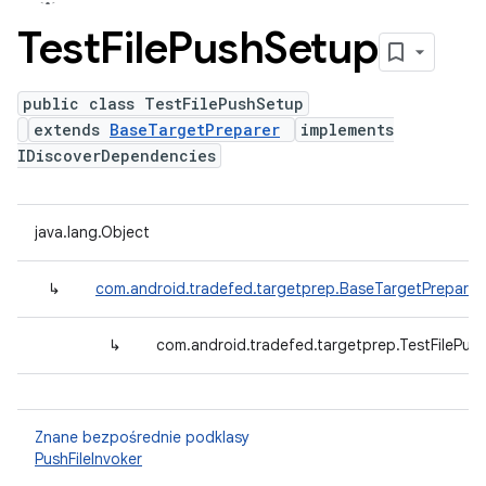
Test
File
Push
Setup
public class TestFilePushSetup
extends
BaseTargetPreparer
implements
IDiscoverDependencies
java.lang.Object
↳
com.android.tradefed.targetprep.BaseTargetPreparer
↳
com.android.tradefed.targetprep.TestFilePus
Znane bezpośrednie podklasy
PushFileInvoker