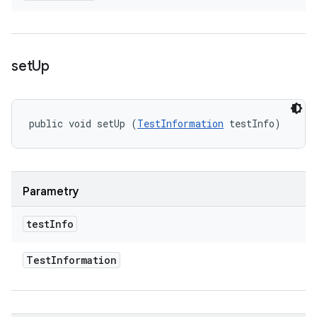
set
Up
public void setUp (
TestInformation
 testInfo)
Parametry
test
Info
Test
Information