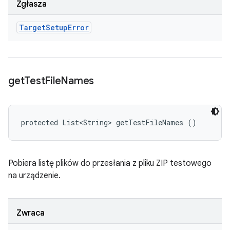
Zgłasza
Target
Setup
Error
get
Test
File
Names
protected List<String> getTestFileNames ()
Pobiera listę plików do przesłania z pliku ZIP testowego
na urządzenie.
Zwraca