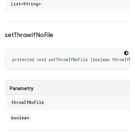
List<String>
set
Throw
If
No
File
protected void setThrowIfNoFile (boolean throwIfNo
Parametry
throw
If
No
File
boolean