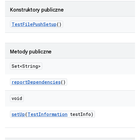
Konstruktory publiczne
Test
File
Push
Setup
()
Metody publiczne
Set<String>
report
Dependencies
()
void
set
Up
(
Test
Information
test
Info)