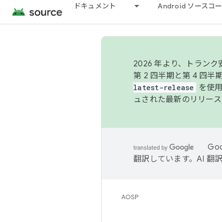
ドキュメント
Android ソース
2026 年より、トラ
第 2 四半期と第 4 四
latest-release
を使用
ュされた最新のリリース
Go
翻訳しています。AI 
AOSP