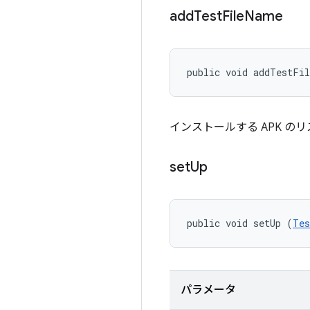
add
Test
File
Name
public void addTestFi
インストールする APK の
set
Up
public void setUp (
Tes
パラメータ