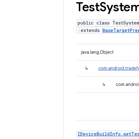
Test
Syste
public class TestSyste
extends
BaseTargetPre
java.lang.Object
↳
com.android.tradef
↳
com.androi
IDeviceBuildInfo.getTes