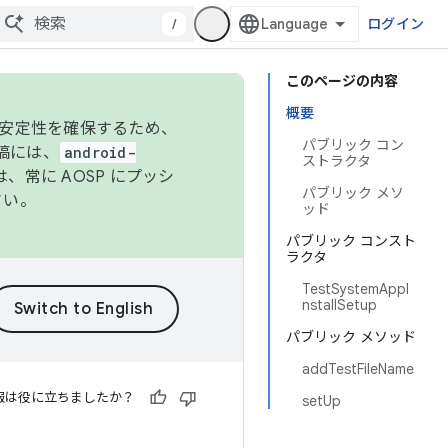
/
ログイン
このページの内容
概要
の安定性を確保するため、
パブリック コン
投稿には、
android-
ストラクタ
、常に AOSP にプッシ
パブリック メソ
さい。
ッド
パブリック コンスト
ラクタ
TestSystemAppI
nstallSetup
パブリック メソッド
addTestFileName
報は役に立ちましたか？
setUp