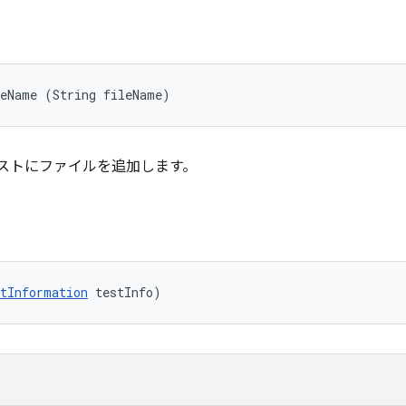
leName (String fileName)
リストにファイルを追加します。
tInformation
 testInfo)