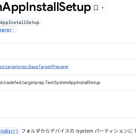
m
App
Install
Setup
mAppInstallSetup
parer
ed.targetprep.BaseTargetPreparer
d.tradefed.targetprep.TestSystemAppInstallSetup
tsDir()
フォルダからデバイスの /system パーティションに