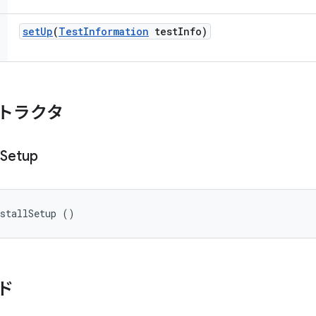
set
Up
(
Test
Information
test
Info)
トラクタ
Setup
nstallSetup ()
ド