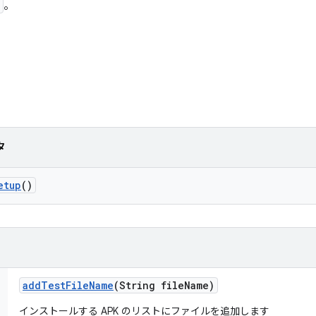
。
タ
etup
()
add
Test
File
Name
(String file
Name)
インストールする APK のリストにファイルを追加します