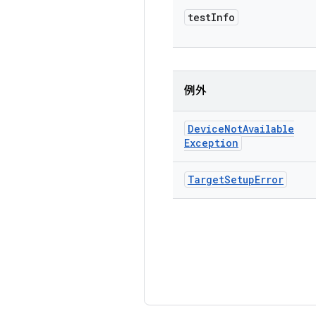
test
Info
例外
Device
Not
Available
Exception
Target
Setup
Error